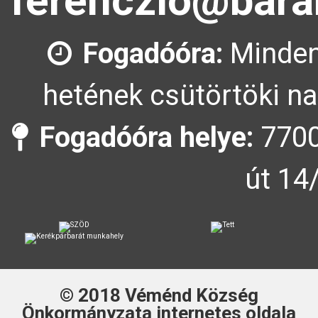
ferenczlo@bara
Fogadóóra:
Minden
hetének csütörtöki na
Fogadóóra helye:
7700
út 14
© 2018
Véménd Község
Önkormányzata
internetes oldala