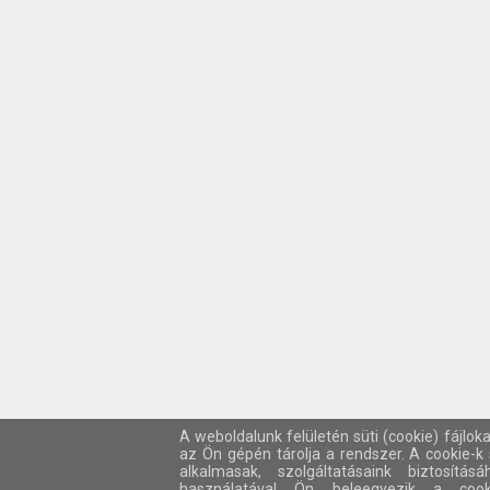
A weboldalunk felületén süti (cookie) fájlok
az Ön gépén tárolja a rendszer. A cookie-
alkalmasak, szolgáltatásaink biztosítá
használatával Ön beleegyezik a cook