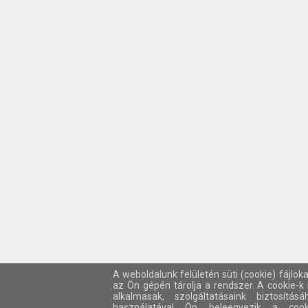
A weboldalunk felületén süti (cookie) fájlok
az Ön gépén tárolja a rendszer. A cookie-
alkalmasak, szolgáltatásaink biztosítá
használatával Ön beleegyezik a cook