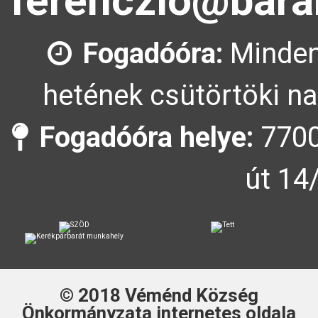
ferenczlo@bara
Fogadóóra:
Minden
hetének csütörtöki na
Fogadóóra helye:
7700
út 14
© 2018
Véménd Község
Önkormányzata
internetes oldala