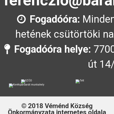
ferenczlo@bara
Fogadóóra:
Minden
hetének csütörtöki na
Fogadóóra helye:
7700
út 14
© 2018
Véménd Község
Önkormányzata
internetes oldala