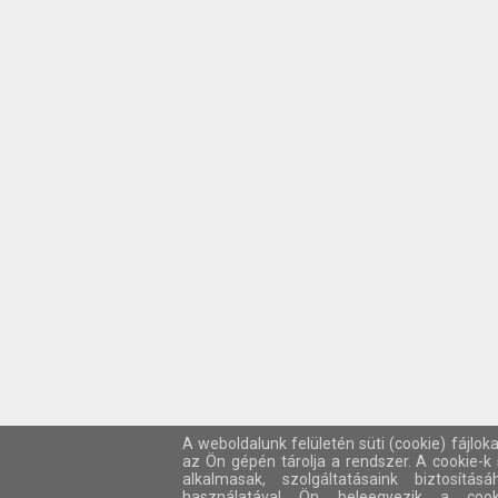
A weboldalunk felületén süti (cookie) fájlok
az Ön gépén tárolja a rendszer. A cookie-
alkalmasak, szolgáltatásaink biztosítá
használatával Ön beleegyezik a cook