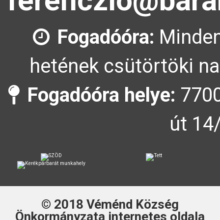
ferenczlo@bara
Fogadóóra:
Minden
hetének csütörtöki na
Fogadóóra helye:
7700
út 14
© 2018
Véménd Község
Önkormányzata
internetes oldala