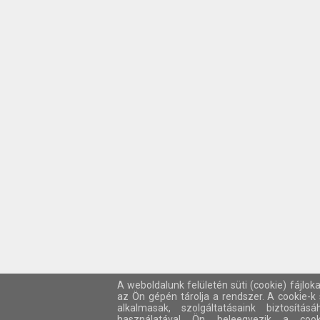
A weboldalunk felületén süti (cookie) fájlok
az Ön gépén tárolja a rendszer. A cookie-
alkalmasak, szolgáltatásaink biztosítá
használatával Ön beleegyezik a cook