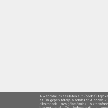
A weboldalunk felületén süti (cookie) fájlok
az Ön gépén tárolja a rendszer. A cookie-
alkalmasak, szolgáltatásaink biztosítá
használatával Ön beleegyezik a cook