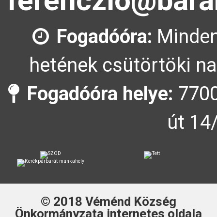
ferenczlo@bara
Fogadóóra:
Minden
hetének csütörtöki na
Fogadóóra helye:
7700
út 14
© 2018
Véménd Község
Önkormányzata
internetes oldala