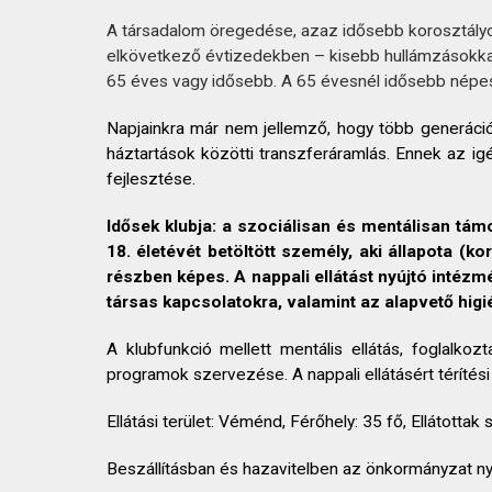
KAPCSOLAT
A társadalom öregedése, azaz idősebb korosztályo
elkövetkező évtizedekben – kisebb hullámzásokka
65 éves vagy idősebb. A 65 évesnél idősebb népe
Napjainkra már nem jellemző, hogy több generáci
háztartások közötti transzferáramlás. Ennek az ig
fejlesztése.
Idősek klubja:
a szociálisan és mentálisan tám
18. életévét betöltött személy, aki állapota 
részben képes.
A nappali ellátást nyújtó intéz
társas kapcsolatokra, valamint az alapvető higién
A klubfunkció mellett mentális ellátás, foglalkoz
programok szervezése. A nappali ellátásért térítési dí
Ellátási terület: Véménd, Férőhely: 35 fő, Ellátott
Beszállításban és hazavitelben az önkormányzat nyú