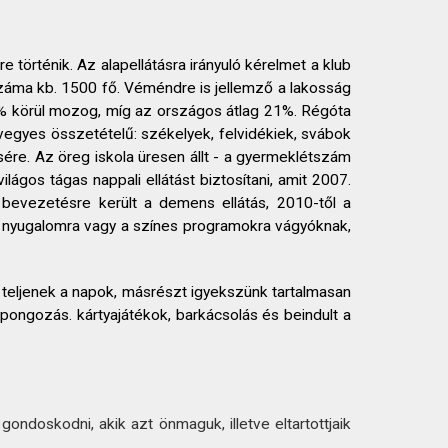
 történik. Az alapellátásra irányuló kérelmet a klub
 száma kb. 1500 fő. Véméndre is jellemző a lakosság
25% körül mozog, míg az országos átlag 21%. Régóta
u vegyes összetételű: székelyek, felvidékiek, svábok
ére. Az öreg iskola üresen állt - a gyermeklétszám
ágos tágas nappali ellátást biztosítani, amit 2007.
 bevezetésre került a demens ellátás, 2010-től a
e, nyugalomra vagy a színes programokra vágyóknak,
 teljenek a napok, másrészt igyekszünk tartalmasan
gpongozás. kártyajátékok, barkácsolás és beindult a
ondoskodni, akik azt önmaguk, illetve eltartottjaik