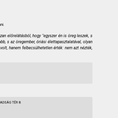
ni.
zan előrelátásból, hogy "egyszer én is öreg leszek, s
bb, s az öregember, óriási élettapasztalatával, olyan
volt, hanem felbecsülhetetlen érték: nem azt nézték,
ADSÁG TÉR 8.