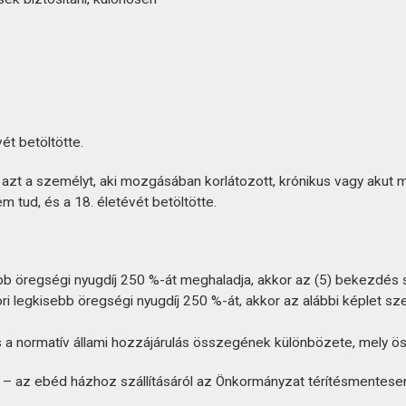
ét betöltötte.
eni azt a személyt, aki mozgásában korlátozott, krónikus vagy a
m tud, és a 18. életévét betöltötte.
 öregségi nyugdíj 250 %-át meghaladja, akkor az (5) bekezdés sze
 legkisebb öregségi nyugdíj 250 %-át, akkor az alábbi képlet szeri
és a normatív állami hozzájárulás összegének különbözete, mely ös
– az ebéd házhoz szállításáról az Önkormányzat térítésmentese