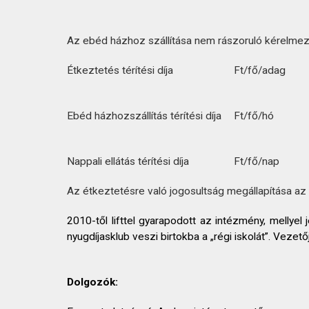
Az ebéd házhoz szállítása nem rászoruló kérelmező 
Étkeztetés térítési díja
Ft/fő/adag
Ebéd házhozszállítás térítési díja
Ft/fő/hó
Nappali ellátás térítési díja
Ft/fő/nap
Az étkeztetésre való jogosultság megállapítása az
2010-től lifttel gyarapodott az intézmény, mell
nyugdíjasklub veszi birtokba a „régi iskolát”. Vezető
Dolgozók: