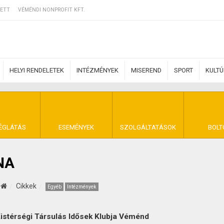
ETT
VÉMÉNDI NONPROFIT KFT.
HELYI RENDELETEK
INTÉZMÉNYEK
MISEREND
SPORT
KULT
ERZŐDÉSI FELTÉ
ÉGLÁTÁS
ESEMÉNYEK
SZOLGÁLTATÁSOK
BOLT
NA
NYA VÉMÉND
Cikkek
Egyéb
Intézmények
stérségi Társulás Idősek Klubja Véménd