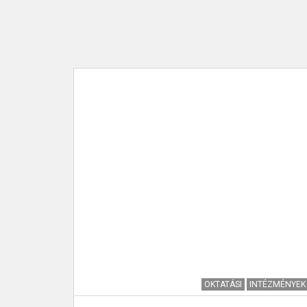
TÉZMÉNYEK
OKTATÁSI
INTÉZMÉNYEK