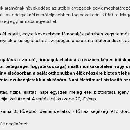
k arányának növekedése az utóbbi évtizedek egyik meghatározó t
l - az eddigieknél is erőteljesebben fog növekedni. 2050-re Ma
sség egyharmada egyedül él.
ó él együtt, egyre kevesebben támogatják pénzben vagy termés
énynek a kielégítéséhez szükséges a szociális ellátórendszer, az
ogatásra szoruló, önmaguk ellátására részben képes időskor
(kora, betegsége, fogyatékossága) miatt munkaképtelen vagy 
mény elsősorban a saját otthonukban élők részére biztosít le
iai szükségletek kialakítására. Napi életritmust biztosító szo
tatás, fizikai ellátás, napi egyszeri meleg étel biztosítása igé
jat kell fizetni. A térítési díj összege 20,-Ft/nap.
ak száma: 35 fő, ebből demens ellátás: 7 fő házi segítség 9 fő. Gö
jt segítséget.