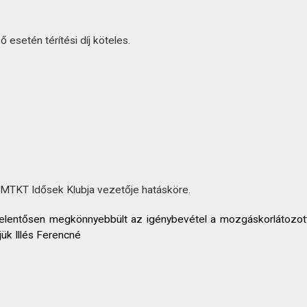
esetén térítési díj köteles.
 MTKT Idősek Klubja vezetője hatásköre.
yel jelentősen megkönnyebbült az igénybevétel a mozgáskorlátoz
jük Illés Ferencné