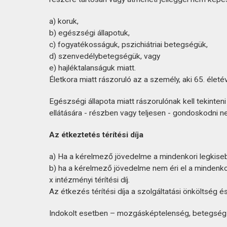
a) koruk,
b) egészségi állapotuk,
c) fogyatékosságuk, pszichiátriai betegségük,
d) szenvedélybetegségük, vagy
e) hajléktalanságuk miatt.
Életkora miatt rászoruló az a személy, aki 65. életév
Egészségi állapota miatt rászorulónak kell tekint
ellátására - részben vagy teljesen - gondoskodni ne
Az étkeztetés térítési díja
a) Ha a kérelmező jövedelme a mindenkori legkisebb
b) ha a kérelmező jövedelme nem éri el a mindenkori
x intézményi térítési díj.
Az étkezés térítési díja a szolgáltatási önköltség 
Indokolt esetben – mozgásképtelenség, betegség 