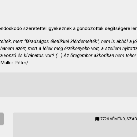
ondoskodó szeretettel igyekeznek a gondozottak segítségére len
telték, mert "fáradságos életükkel kiérdemelték", nem is abból a jó
hanem azért, mert a lélek még érzékenyebb volt, a szellem nyitotta
ra vonzó és kívánatos volt! (...) Az öregember akkoriban nem teher 
Müller Péter/
7726 VÉMÉND, SZAB