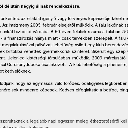
ól délután négyig állnak rendelkezésre.
nkéntes, az ellátást igénylő vagy törvényes képviselője kérelmére
i. Az intézmény 2005. február elsejétől működik. A falu lakóinak
 munkát biztosító városba. A 60-éven felüliek száma a faluban 
 - a finanszírozás hiánya miatt - csak tervekben szerepelt. A fal
megalakulásával pályázati lehetőség nyílott egy klub berendezés
ek birtokba vehették gyermekkoruk színterét. Sikerült egy szép vil
nt. Jelenleg kistérségi társulásban működik. 2009 márciusától
ással Görcsönydoboka csatlakozott. A klub lehetőség a pihenésr
got kedvelőknek.
ódjunk, hogy az egymással való törődés, odafigyelés légkörében
 ellenére sok mindenre képesek. Kedves elfoglaltság a botfoci, pin
orultaknak a legalább napi egyszeri meleg étkeztetéséről kell g
ek biztosítani, különösen