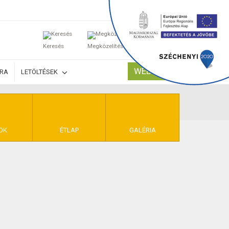
0
Keresés
Megközelítés
Kosaram
WEBSHOP
ÚRA
LETÖLTÉSEK
TELEK
OK
ÉTLAP
GALÉRIA