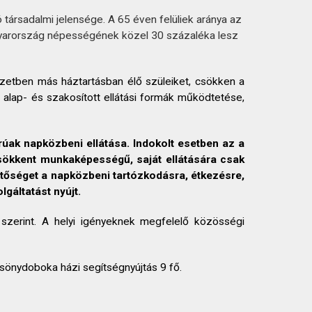
ársadalmi jelensége. A 65 éven felüliek aránya az
gyarország népességének közel 30 százaléka lesz
zetben más háztartásban élő szüleiket, csökken a
 alap- és szakosított ellátási formák működtetése,
úak napközbeni ellátása. Indokolt esetben az a
csökkent munkaképességű, saját ellátására csak
hetőséget a napközbeni tartózkodásra, étkezésre,
lgáltatást nyújt.
ny szerint. A helyi igényeknek megfelelő közösségi
rcsönydoboka házi segítségnyújtás 9 fő.