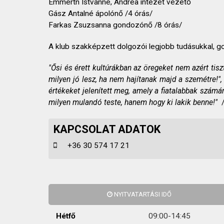
Emmertn Istvánné, Andrea intézet vezető
Gász Antalné ápolónő /4 órás/
Farkas Zsuzsanna gondozónő /8 órás/
A klub szakképzett dolgozói legjobb tudásukkal, g
"Ősi és érett kultúrákban az öregeket nem azért tisz
milyen jó lesz, ha nem hajítanak majd a szemétre!", 
értékeket jelenített meg, amely a fiatalabbak számá
milyen mulandó teste, hanem hogy ki lakik benne!"
/
KAPCSOLAT ADATOK
+36 30 574 17 21
NYITVATARTÁSI IDŐ
Hétfő
09:00-14:45