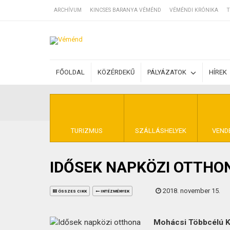
ARCHÍVUM
KINCSES BARANYA VÉMÉND
VÉMÉNDI KRÓNIKA
T
SZÁLLÁSOK
FŐOLDAL
KÖZÉRDEKŰ
PÁLYÁZATOK
HÍREK
BEJEGYZÉSEK
ÁLTALÁNOS SZ
TURIZMUS
SZÁLLÁSHELYEK
VEND
IDŐSEK NAPKÖZI OTTHO
KINCSES BARA
2018. november 15.
ÖSSZES CIKK
INTÉZMÉNYEK
Mohácsi Többcélú Ki