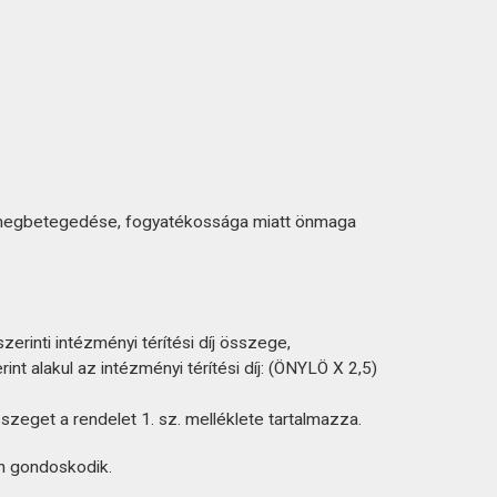
kut megbetegedése, fogyatékossága miatt önmaga
rinti intézményi térítési díj összege,
nt alakul az intézményi térítési díj: (ÖNYLÖ X 2,5)
szeget a rendelet 1. sz. melléklete tartalmazza.
n gondoskodik.