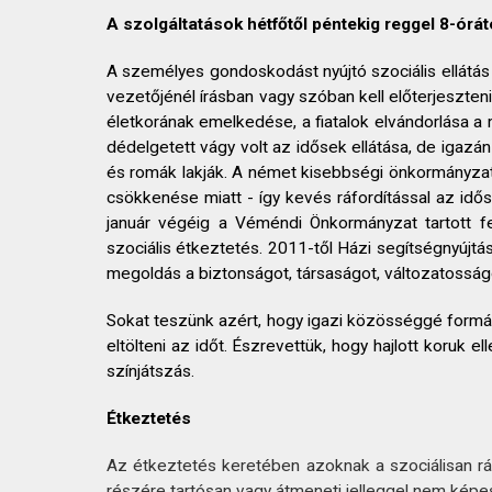
A szolgáltatások hétfőtől péntekig reggel 8-órát
A személyes gondoskodást nyújtó szociális ellátás ö
vezetőjénél írásban vagy szóban kell előterjeszten
életkorának emelkedése, a fiatalok elvándorlása a
dédelgetett vágy volt az idősek ellátása, de igazán
és romák lakják. A német kisebbségi önkormányzat 
csökkenése miatt - így kevés ráfordítással az idős
január végéig a Véméndi Önkormányzat tartott fe
szociális étkeztetés. 2011-től Házi segítségnyújt
megoldás a biztonságot, társaságot, változatossá
Sokat teszünk azért, hogy igazi közösséggé formál
eltölteni az időt. Észrevettük, hogy hajlott koruk
színjátszás.
Étkeztetés
Az étkeztetés keretében azoknak a szociálisan rász
részére tartósan vagy átmeneti jelleggel nem képes