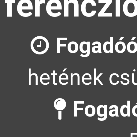
ferenczl
Fogadóó
hetének csü
Fogadó