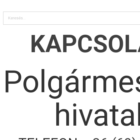
KAPCSOL
Polgármes
hivata