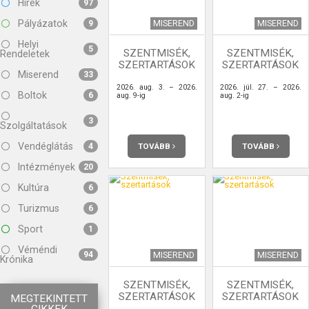
Hírek
97
Pályázatok
MISEREND
MISEREND
9
Helyi
5
SZENTMISÉK,
SZENTMISÉK,
Rendeletek
SZERTARTÁSOK
SZERTARTÁSOK
Miserend
33
2026. aug. 3. – 2026.
2026. júl. 27. – 2026.
Boltok
6
aug. 9-ig
aug. 2-ig
3
Szolgáltatások
Vendéglátás
TOVÁBB
TOVÁBB
4
Intézmények
20
Kultúra
6
Turizmus
6
Sport
1
Véméndi
94
MISEREND
MISEREND
Krónika
SZENTMISÉK,
SZENTMISÉK,
SZERTARTÁSOK
SZERTARTÁSOK
MEGTEKINTETT