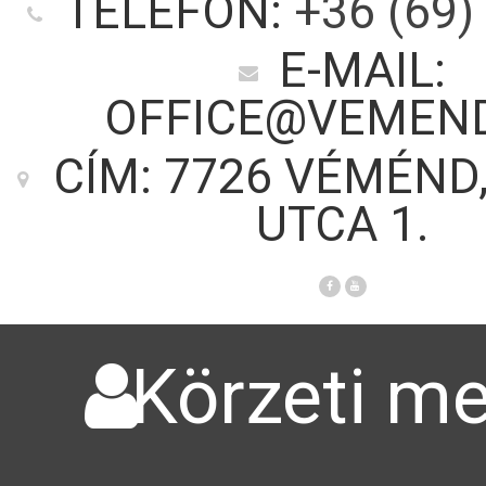
TELEFON:
+36 (69)
E-MAIL:
OFFICE@VEMEN
CÍM: 7726 VÉMÉND
UTCA 1.
Körzeti me