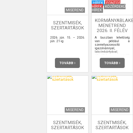
HÍREK
FONTOS
HÍREK
KÖZÉRDEKŰ
MISEREND
HÍREK
KORMÁNYABLAK
SZENTMISÉK,
MENETREND
SZERTARTÁSOK
2026. II. FÉLÉV
2026. jún. 15. – 2026.
A buszban lehetőség
jún. 21-ig
van például a
személyazonosító
igazolvánnyal,
lakcímkártyával,
útlevéllel, vezetői
engedéllyel kapcsolatos
ügyintézésre,
TOVÁBB
TOVÁBB
ügyfélkapu-
regisztrációra is.
MISEREND
MISEREND
SZENTMISÉK,
SZENTMISÉK,
SZERTARTÁSOK
SZERTARTÁSOK