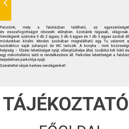
Panziónk, mely a faluházban található, az egyszerűséget
és visszafogottságot részesíti előnyben. Szobáink tágasak, világosak.
Vendégeink számára 3 db 2 ágyas, 3 db 6 ágyas és 1 db 5 ágyas szobát áll
módunkban kínálni. Minden szobában megtalálható egy Tv, valamint a
szobákhoz saját zuhanyzó és WC tartozik. A konyha - mint közösségi
helyiség – főzési lehetőséget nyújt villanytűzhelye által, továbbá két hűtő és
egy mikrohullámú sütő is rendelkezésre áll. Parkolási lehetőséget a faluház
terjedelmes parkolója nyújt.
Szeretettel várjuk kedves vendégeinket!
TÁJÉKOZTAT