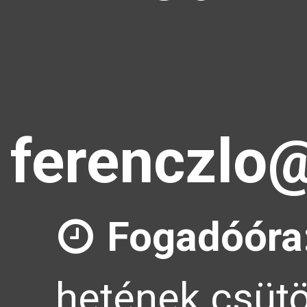
ferenczlo@
Fogadóóra
hetének csütö