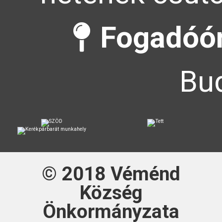
Fogadóór
Bud
© 2018
Véménd
Község
Önkormányzata