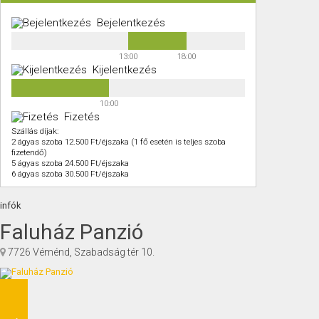
Bejelentkezés
13:00
18:00
Kijelentkezés
10:00
Fizetés
Szállás díjak:
2 ágyas szoba 12.500 Ft/éjszaka (1 fő esetén is teljes szoba
fizetendő)
5 ágyas szoba 24.500 Ft/éjszaka
6 ágyas szoba 30.500 Ft/éjszaka
infók
Faluház Panzió
7726 Véménd, Szabadság tér 10.