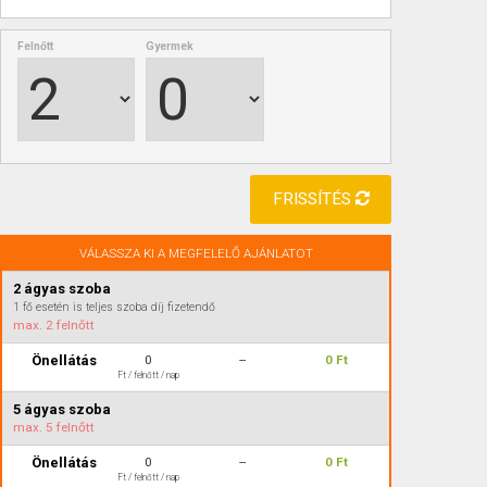
Felnőtt
Gyermek
FRISSÍTÉS
VÁLASSZA KI A MEGFELELŐ AJÁNLATOT
2 ágyas szoba
1 fő esetén is teljes szoba díj fizetendő
max.
2 felnőtt
Önellátás
0
--
0 Ft
Ft / felnőtt / nap
5 ágyas szoba
max.
5 felnőtt
Önellátás
0
--
0 Ft
Ft / felnőtt / nap