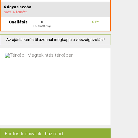
6 ágyas szoba
max.
6 felnőtt
Önellátás
0
--
0 Ft
Ft / felnőtt / nap
Az ajánlatkérésről azonnal megkapja a visszaigazolást!
Megtekintés térképen
Fontos tudnivalók - házirend