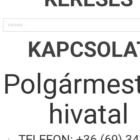
KAPCSOLA
Polgármest
hivatal
TELEFON:
+36 (69) 3