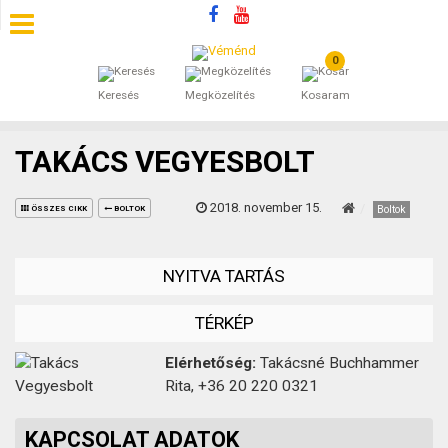
0
SZÁLLÁSOK
Keresés
Megközelítés
Kosaram
BEJEGYZÉSEK
TAKÁCS VEGYESBOLT
ÁLTALÁNOS SZERZŐDÉSI FELTÉTELEK
2018. november 15.
Boltok
ÖSSZES CIKK
BOLTOK
KINCSES BARANYA VÉMÉND
NYITVA TARTÁS
KAPCSOLAT
TÉRKÉP
Elérhetőség:
Takácsné Buchhammer
Rita, +36 20 220 0321
KAPCSOLAT ADATOK