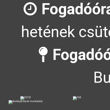
Fogadóór
hetének csütö
Fogadóó
Bu