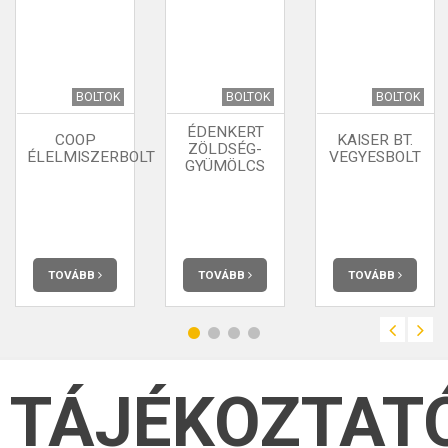
BOLTOK
BOLTOK
BOLTOK
ÉDENKERT
COOP
KAISER BT.
ZÖLDSÉG-
ÉLELMISZERBOLT
VEGYESBOLT
GYÜMÖLCS
TOVÁBB
TOVÁBB
TOVÁBB
TÁJÉKOZTAT