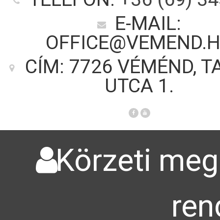
E-MAIL:
OFFICE@VEMEND.
CÍM: 7726 VÉMÉND, T
UTCA 1.
Körzeti megb
ren