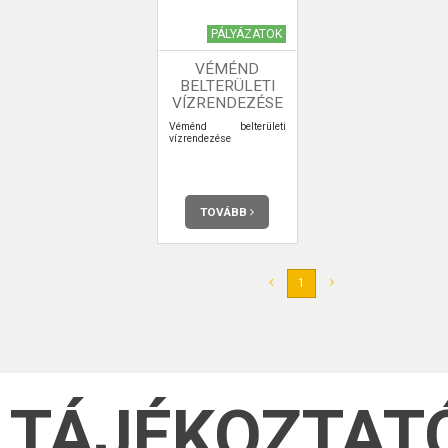
PÁLYÁZATOK
VÉMÉND
BELTERÜLETI
VÍZRENDEZÉSE
Véménd belterületi
vízrendezése
TOVÁBB
1
TÁJÉKOZTAT