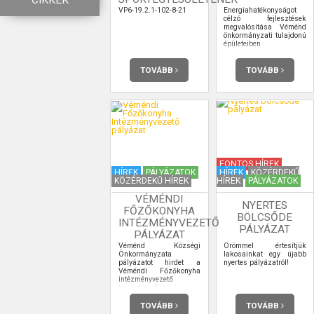
CIKKEK
VP6-19.2.1-102-8-21
Energiahatékonyságot
célzó fejlesztések
megvalósítása Véménd
önkormányzati tulajdonú
épületeiben
TOVÁBB
TOVÁBB
FONTOS HÍREK
HÍREK
PÁLYÁZATOK
HÍREK
KÖZÉRDEKŰ
KÖZÉRDEKŰ HÍREK
HÍREK
PÁLYÁZATOK
VÉMÉNDI
NYERTES
FŐZŐKONYHA
BÖLCSŐDE
INTÉZMÉNYVEZETŐ
PÁLYÁZAT
PÁLYÁZAT
Véménd Községi
Örömmel értesítjük
Önkormányzata
lakosainkat egy újabb
pályázatot hirdet a
nyertes pályázatról!
Véméndi Főzőkonyha
intézményvezető
beosztás ellátására.
TOVÁBB
TOVÁBB