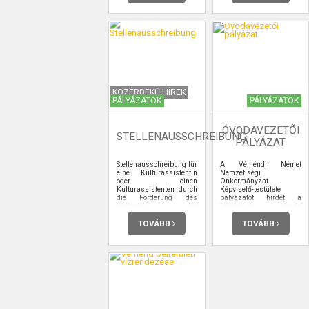
KÖZÉRDEKŰ HÍREK
PÁLYÁZATOK
PÁLYÁZATOK
ÓVODAVEZETŐI
STELLENAUSSCHREIBUNG
PÁLYÁZAT
Stellenausschreibung für
A Véméndi Német
eine Kulturassistentin
Nemzetiségi
oder einen
Önkormányzat
Kulturassistenten durch
Képviselő-testülete
die Förderung des
pályázatot hirdet a
Institutes für
Szivárvány Óvoda
Auslandsbeziehungen
Véménd (Regenbogen
(ifa)
Kindergarten Wemend)
TOVÁBB
TOVÁBB
intézményvezetői
(magasabb vezetői)
álláshely betöltésére