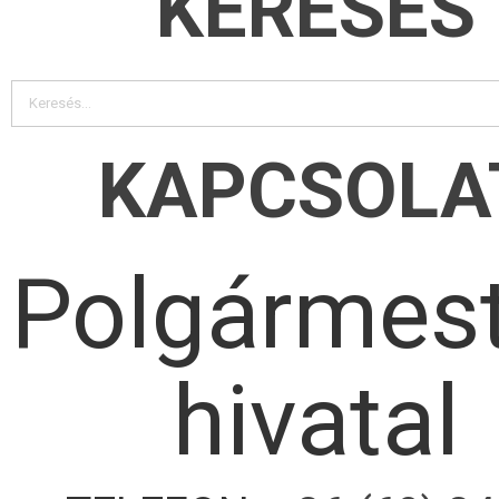
KERESÉS
KAPCSOLA
Polgármest
hivatal