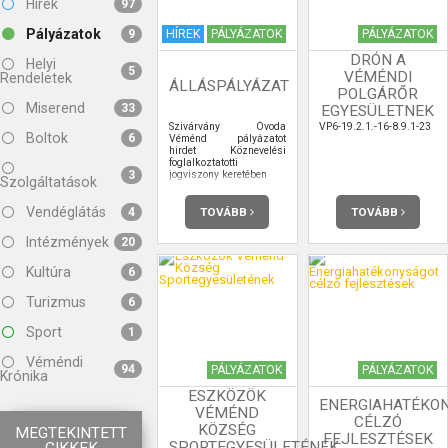
Hírek
97
Pályázatok
HÍREK
PÁLYÁZATOK
PÁLYÁZATOK
9
DRÓN A
Helyi
5
VÉMÉNDI
Rendeletek
ÁLLÁSPÁLYÁZAT
POLGÁRŐR
Miserend
33
EGYESÜLETNEK
Szivárvány Óvoda
VP6-19.2.1.-16-8.9.1-23
Boltok
6
Véménd pályázatot
hirdet Köznevelési
foglalkoztatotti
jogviszony keretében
3
Szolgáltatások
Vendéglátás
TOVÁBB
TOVÁBB
4
Intézmények
20
Kultúra
6
Turizmus
6
Sport
1
Véméndi
94
PÁLYÁZATOK
PÁLYÁZATOK
Krónika
ESZKÖZÖK
ENERGIAHATÉKO
VÉMÉND
CÉLZÓ
KÖZSÉG
MEGTEKINTETT
FEJLESZTÉSEK
SPORTEGYESÜLETÉNEK