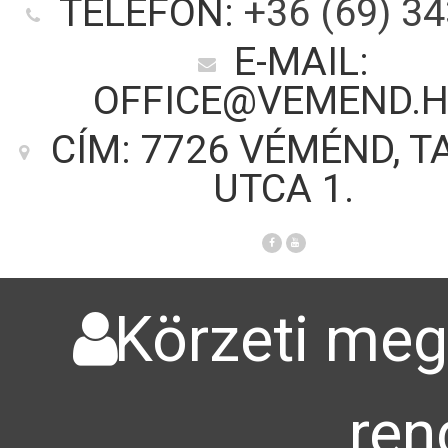
TELEFON:
+36 (69) 3
E-MAIL:
OFFICE@VEMEND.
CÍM: 7726 VÉMÉND, T
UTCA 1.
Körzeti megb
ren