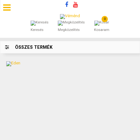
0
SZÁLLÁSOK
Keresés
Megközelítés
Kosaram
BEJEGYZÉSEK
ÖSSZES TERMÉK
ÁLTALÁNOS SZERZŐDÉSI FELTÉTELEK
KINCSES BARANYA VÉMÉND
KAPCSOLAT