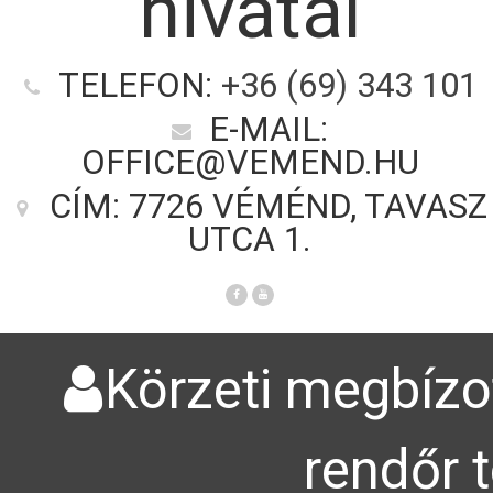
hivatal
TELEFON:
+36 (69) 343 101
E-MAIL:
OFFICE@VEMEND.HU
CÍM: 7726 VÉMÉND, TAVASZ
UTCA 1.
Körzeti megbízot
rendőr 