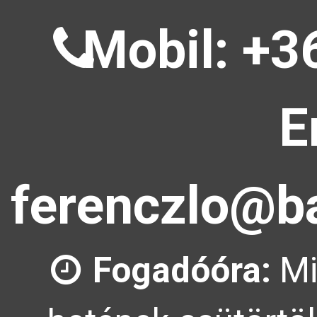
Mobil: +3
E
ferenczlo@ba
Fogadóóra:
Mi