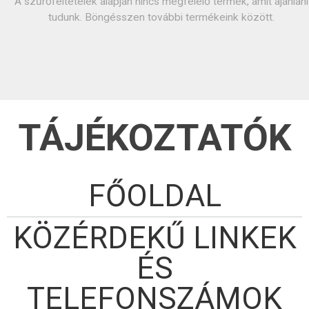
A szűrőfeltételek alapján nincs megfelelő termék, amit ajánlani
tudunk. Böngésszen további termékeink között.
TÁJÉKOZTATÓK
FŐOLDAL
KÖZÉRDEKŰ LINKEK
ÉS
TELEFONSZÁMOK