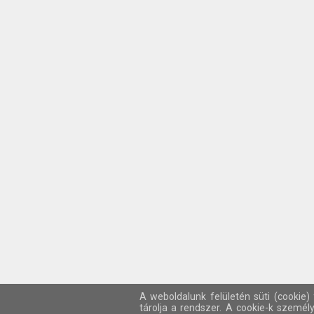
A weboldalunk felületén süti (cookie)
tárolja a rendszer. A cookie-k személ