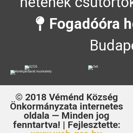
hetének csütörtök
Fogadóóra h
Budape
© 2018
Véménd Község
Önkormányzata
internetes
oldala — Minden jog
fenntartva! | Fejlesztette: