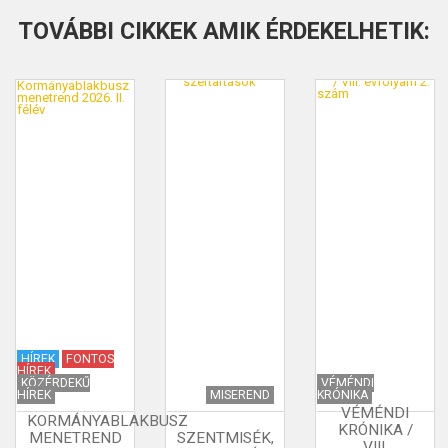
TOVÁBBI CIKKEK AMIK ÉRDEKELHETIK:
HÍREK
FONTOS
HÍREK
KÖZÉRDEKŰ
VÉMÉNDI
HÍREK
MISEREND
KRÓNIKA
VÉMÉNDI
KORMÁNYABLAKBUSZ
KRÓNIKA /
MENETREND
SZENTMISÉK,
VIII.