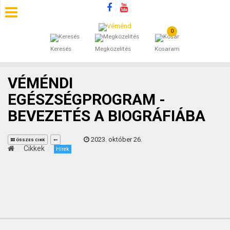
0
SZÁLLÁSOK
Keresés
Megközelítés
Kosaram
BEJEGYZÉSEK
VÉMÉNDI
ÁLTALÁNOS SZERZŐDÉSI FELTÉTELEK
EGÉSZSÉGPROGRAM -
BEVEZETÉS A BIOGRÁFIÁBA
KINCSES BARANYA VÉMÉND
2023. október 26.
KAPCSOLAT
ÖSSZES CIKK
Cikkek
Hírek