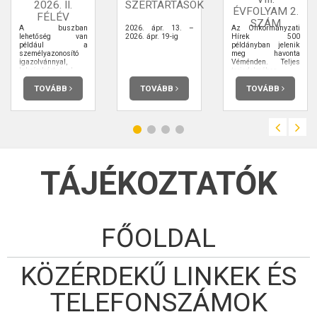
2026. II.
SZERTARTÁSOK
ÉVFOLYAM 2.
FÉLÉV
SZÁM
A buszban
2026. ápr. 13. –
Az Önkormányzati
lehetőség van
2026. ápr. 19-ig
Hírek 500
például a
példányban jelenik
személyazonosító
meg havonta
igazolvánnyal,
Véménden. Teljes
lakcímkártyával,
terjedelmében
útlevéllel, vezetői
elolvashatja.
engedéllyel
TOVÁBB
TOVÁBB
TOVÁBB
kapcsolatos
ügyintézésre,
ügyfélkapu-
regisztrációra is.
TÁJÉKOZTATÓK
FŐOLDAL
KÖZÉRDEKŰ LINKEK ÉS
TELEFONSZÁMOK