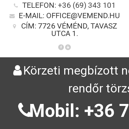
TELEFON:
+36 (69) 343 101
E-MAIL: OFFICE@VEMEND.HU
CÍM: 7726 VÉMÉND, TAVASZ
UTCA 1.
Körzeti megbízott n
rendőr törz
Mobil: +36 