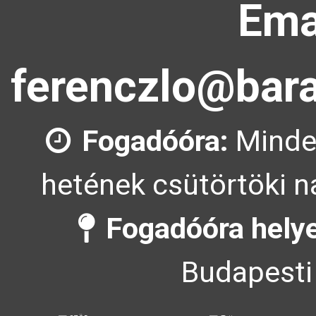
Ema
ferenczlo@bara
Fogadóóra:
Minde
hetének csütörtöki n
Fogadóóra helye
Budapesti