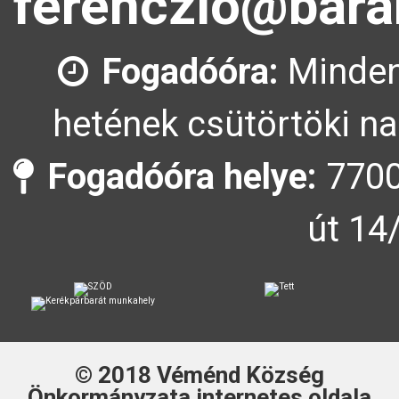
ferenczlo@bara
Fogadóóra:
Minden
hetének csütörtöki na
Fogadóóra helye:
7700
út 14
© 2018
Véménd Község
Önkormányzata
internetes oldala