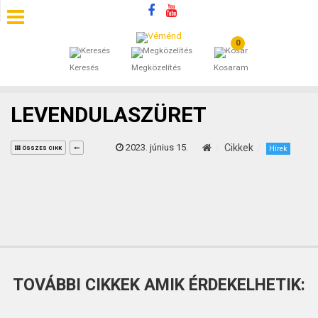
0
SZÁLLÁSOK
Keresés
Megközelítés
Kosaram
BEJEGYZÉSEK
LEVENDULASZÜRET
ÁLTALÁNOS SZERZŐDÉSI FELTÉTELEK
2023. június 15.
Cikkek
Hírek
ÖSSZES CIKK
KINCSES BARANYA VÉMÉND
KAPCSOLAT
TOVÁBBI CIKKEK AMIK ÉRDEKELHETIK: