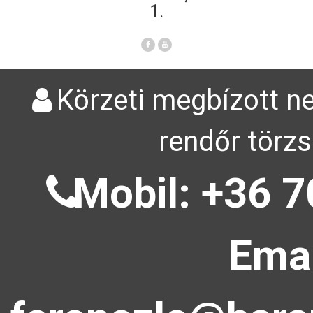
1.
Körzeti megbízott ne
rendőr törzs
Mobil: +36 7
Emai