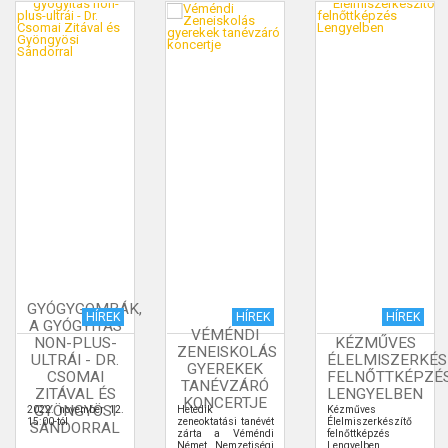
GYÓGYGOMBÁK,
HÍREK
HÍREK
HÍREK
A GYÓGYÍTÁS
VÉMÉNDI
NON-PLUS-
KÉZMŰVES
ZENEISKOLÁS
ULTRÁI - DR.
ÉLELMISZERKÉS
GYEREKEK
CSOMAI
FELNŐTTKÉPZÉ
TANÉVZÁRÓ
ZITÁVAL ÉS
LENGYELBEN
KONCERTJE
GYÖNGYÖSI
2022. november 12.
Hetedik
Kézműves
15:00-tól
zeneoktatási tanévét
Élelmiszerkészítő
SÁNDORRAL
zárta a Véméndi
felnőttképzés
Német Nemzetiségi
Lengyelben