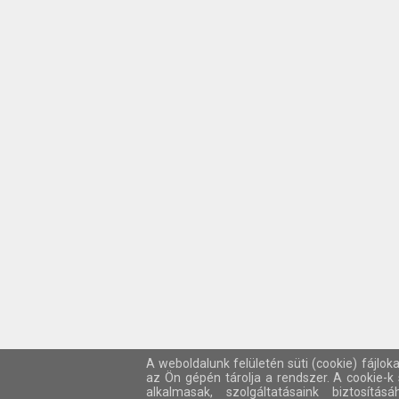
A weboldalunk felületén süti (cookie) fájlok
az Ön gépén tárolja a rendszer. A cookie-
alkalmasak, szolgáltatásaink biztosítá