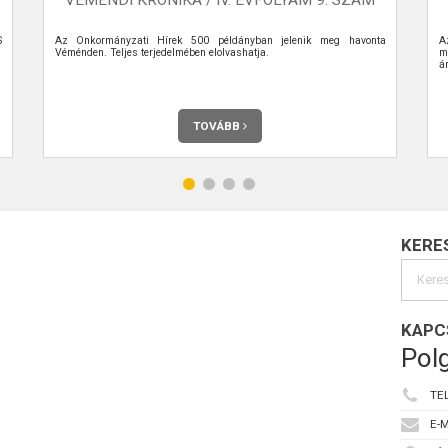
S
Az Önkormányzati Hírek 500 példányban jelenik meg havonta
A
Véménden. Teljes terjedelmében elolvashatja.
m
á
TOVÁBB
KERE
KAPC
Polg
TE
E-M