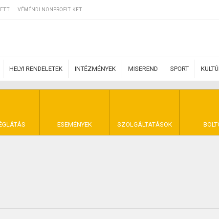
ETT
VÉMÉNDI NONPROFIT KFT.
HELYI RENDELETEK
INTÉZMÉNYEK
MISEREND
SPORT
KULT
ERZŐDÉSI FELTÉ
ÉGLÁTÁS
ESEMÉNYEK
SZOLGÁLTATÁSOK
BOLT
NYA VÉMÉND