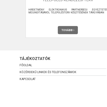
Sportcsarnok,
HIRDETMÉNY ELEKTRONIKUS PARTNERSÉGI EGYEZTETÉ
MEGINDÍTÁSÁRÓL TELEPÜLÉSTERV KÉSZÍTÉSÉNEK TÁRGYÁBAN
TOVÁBB
TÁJÉKOZTATÓK
FŐOLDAL
KÖZÉRDEKŰ LINKEK ÉS TELEFONSZÁMOK
KAPCSOLAT