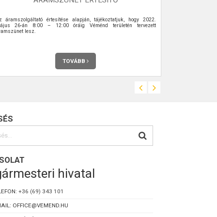
z áramszolgáltató értesítése alapján, tájékoztatjuk, hogy 2022.
Időpont: 2024.
ájus 26-án 8:00 – 12:00 óráig Véménd területén tervezett
Véménd {Bejárat
ramszünet lesz.
TOVÁBB
SÉS
SOLAT
ármesteri hivatal
LEFON:
+36 (69) 343 101
AIL: OFFICE@VEMEND.HU