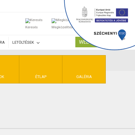
0
Keresés
Megközelítés
Kosaram
WEBSHOP
ÚRA
LETÖLTÉSEK
TELEK
OK
ÉTLAP
GALÉRIA