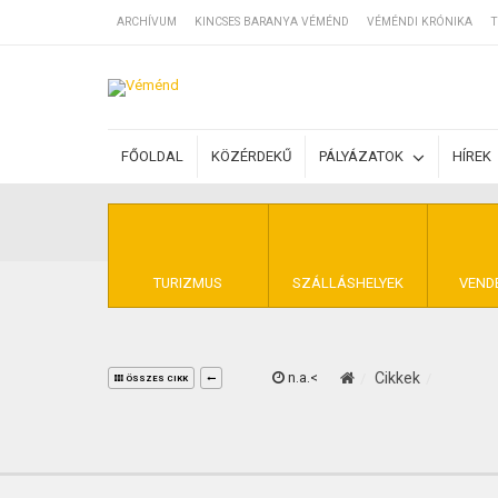
ARCHÍVUM
KINCSES BARANYA VÉMÉND
VÉMÉNDI KRÓNIKA
T
SZÁLLÁSOK
FŐOLDAL
KÖZÉRDEKŰ
PÁLYÁZATOK
HÍREK
BEJEGYZÉSEK
ÁLTALÁNOS SZ
TURIZMUS
SZÁLLÁSHELYEK
VEND
n.a.<
Cikkek
KINCSES BARA
ÖSSZES CIKK