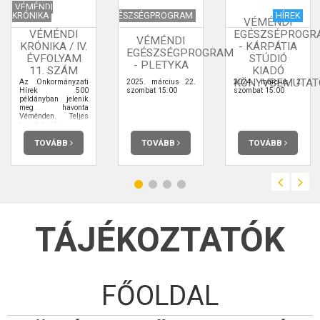
VÉMÉNDI
KRÓNIKA
EGÉSZSÉGPROGRAM
HÍREK
VÉMÉNDI
VÉMÉNDI
EGÉSZSÉPROGR
VÉMÉNDI
KRÓNIKA / IV.
- KÁRPÁTIA
EGÉSZSÉGPROGRAM
ÉVFOLYAM
STÚDIÓ
- PLETYKA
11. SZÁM
KIADÓ
KÖNYVBEMUTAT
Az Önkormányzati
2025. március 22.
2024. március 2.
Hírek 500
szombat 15:00
szombat 15:00
példányban jelenik
meg havonta
Véménden. Teljes
terjedelmében
elolvashatja.
TOVÁBB
TOVÁBB
TOVÁBB
TÁJÉKOZTATÓK
FŐOLDAL