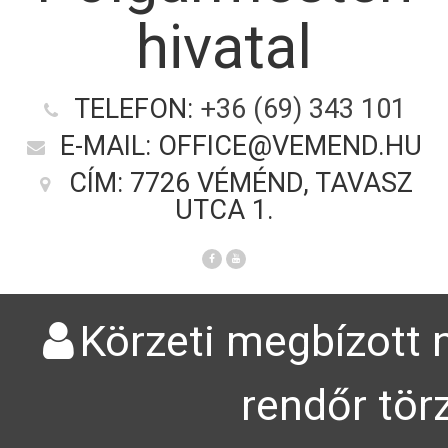
hivatal
TELEFON:
+36 (69) 343 101
E-MAIL: OFFICE@VEMEND.HU
CÍM: 7726 VÉMÉND, TAVASZ
UTCA 1.
Körzeti megbízott n
rendőr tör