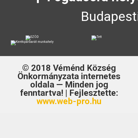
Budapesti
© 2018
Véménd Község
Önkormányzata
internetes
oldala — Minden jog
fenntartva! | Fejlesztette:
www.web-pro.hu