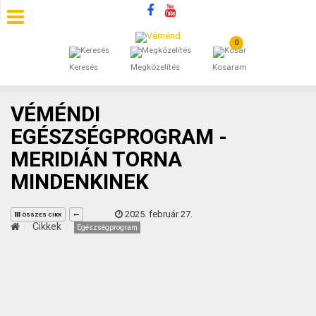
0
SZÁLLÁSOK
Keresés
Megközelítés
Kosaram
BEJEGYZÉSEK
VÉMÉNDI
ÁLTALÁNOS SZERZŐDÉSI FELTÉTELEK
EGÉSZSÉGPROGRAM -
MERIDIÁN TORNA
KINCSES BARANYA VÉMÉND
MINDENKINEK
KAPCSOLAT
2025. február 27.
ÖSSZES CIKK
Cikkek
Egészségprogram