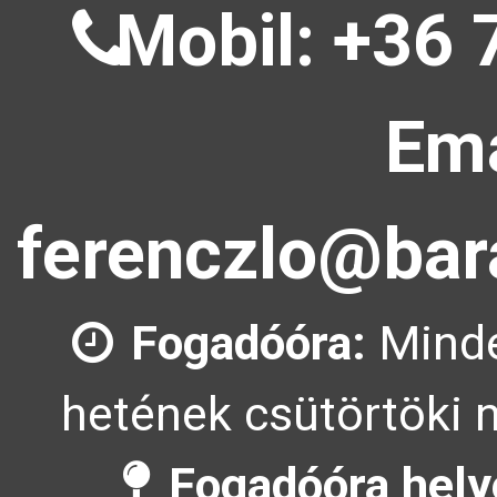
Mobil: +36 
Ema
ferenczlo@bar
Fogadóóra:
Minde
hetének csütörtöki n
Fogadóóra hely