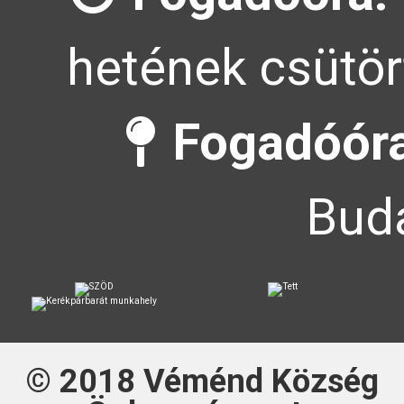
hetének csütör
Fogadóóra
Buda
© 2018
Véménd Község