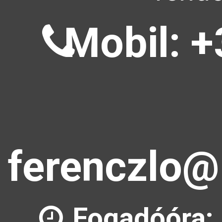
Mobil: +
ferenczlo@
Fogadóóra: