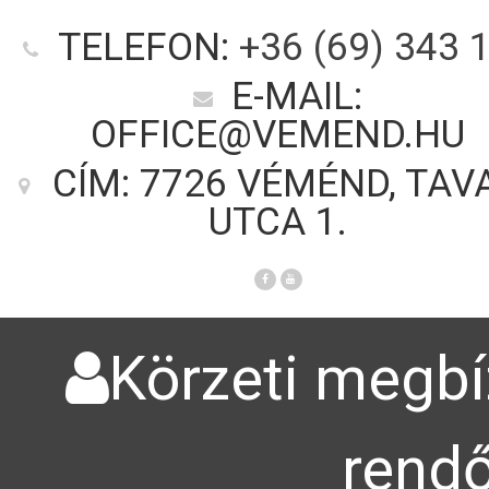
TELEFON:
+36 (69) 343 
E-MAIL:
OFFICE@VEMEND.HU
CÍM: 7726 VÉMÉND, TAV
UTCA 1.
Körzeti megbíz
rendő