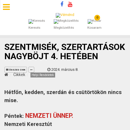
0
SZÁLLÁSOK
Keresés
Megközelítés
Kosaram
BEJEGYZÉSEK
SZENTMISÉK, SZERTARTÁSOK
ÁLTALÁNOS SZERZŐDÉSI FELTÉTELEK
NAGYBÖJT 4. HETÉBEN
KINCSES BARANYA VÉMÉND
2024. március 8.
ÖSSZES CIKK
Cikkek
Helyi Rendeletek
KAPCSOLAT
Hétfőn, kedden, szerdán és csütörtökön nincs
mise.
NEMZETI ÜNNEP.
Péntek:
Nemzeti Keresztút