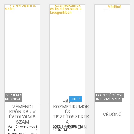
VÉMÉNDI
EGÉSZSÉGÜGYI
KRÓNIKA
HÍREK
INTÉZMÉNYEK
HÁZI
VÉMÉNDI
KOZMETIKUMOK
KRÓNIKA / V.
ÉS
VÉDŐNŐ
ÉVFOLYAM 8.
TISZTÍTÓSZEREK
SZÁM
A
KISUJJUNKBAN
Az Önkormányzati
2022. MÁRCIUS 4.
Hírek 500
SZOMBAT
példányban jelenik