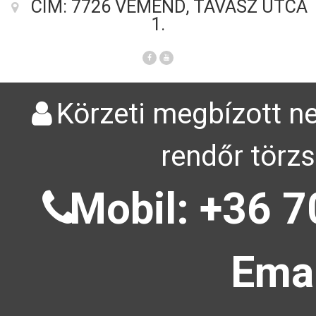
CÍM: 7726 VÉMÉND, TAVASZ UTCA
1.
Körzeti megbízott ne
rendőr törzs
Mobil: +36 7
Emai