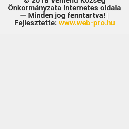
© 2018
Véménd Község
Önkormányzata
internetes oldala
— Minden jog fenntartva! |
Fejlesztette:
www.web-pro.hu