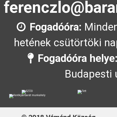
ferenczlo@bara
Fogadóóra:
Minden
hetének csütörtöki na
Fogadóóra helye
Budapesti 