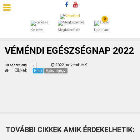
0
SZÁLLÁSOK
Keresés
Megközelítés
Kosaram
BEJEGYZÉSEK
VÉMÉNDI EGÉSZSÉGNAP 2022
ÁLTALÁNOS SZERZŐDÉSI FELTÉTELEK
2022. november 9.
ÖSSZES CIKK
KINCSES BARANYA VÉMÉND
Cikkek
Hírek
Egészségügyi
KAPCSOLAT
TOVÁBBI CIKKEK AMIK ÉRDEKELHETIK: