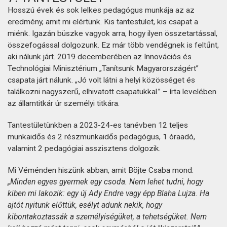
Hosszú évek és sok lelkes pedagógus munkája az az
eredmény, amit mi elértünk. Kis tantestület, kis csapat a
miénk. Igazán büszke vagyok arra, hogy ilyen összetartással,
összefogással dolgozunk. Ez már több vendégnek is feltűnt,
aki nálunk járt. 2019 decemberében az Innovációs és
Technológiai Minisztérium „Tanítsunk Magyarországért”
csapata járt nálunk. „Jó volt látni a helyi közösséget és
találkozni nagyszerű, elhivatott csapatukkal.” – írta levelében
az államtitkár úr személyi titkára.
Tantestületünkben a 2023-24-es tanévben 12 teljes
munkaidős és 2 részmunkaidős pedagógus, 1 óraadó,
valamint 2 pedagógiai asszisztens dolgozik.
Mi Véménden hiszünk abban, amit Böjte Csaba mond:
„Minden egyes gyermek egy csoda. Nem lehet tudni, hogy
kiben mi lakozik: egy új Ady Endre vagy épp Blaha Lujza. Ha
ajtót nyitunk előttük, esélyt adunk nekik, hogy
kibontakoztassák a személyiségüket, a tehetségüket. Nem