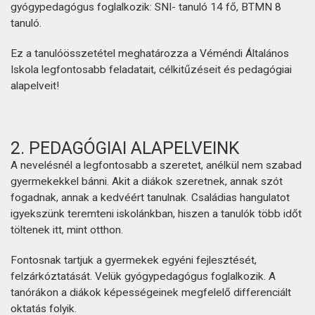
gyógypedagógus foglalkozik: SNI- tanuló 14 fő, BTMN 8
tanuló.
Ez a tanulóösszetétel meghatározza a Véméndi Általános
Iskola legfontosabb feladatait, célkitűzéseit és pedagógiai
alapelveit!
2. PEDAGÓGIAI ALAPELVEINK
A nevelésnél a legfontosabb a szeretet, anélkül nem szabad
gyermekekkel bánni. Akit a diákok szeretnek, annak szót
fogadnak, annak a kedvéért tanulnak. Családias hangulatot
igyekszünk teremteni iskolánkban, hiszen a tanulók több időt
töltenek itt, mint otthon.
Fontosnak tartjuk a gyermekek egyéni fejlesztését,
felzárkóztatását. Velük gyógypedagógus foglalkozik. A
tanórákon a diákok képességeinek megfelelő differenciált
oktatás folyik.