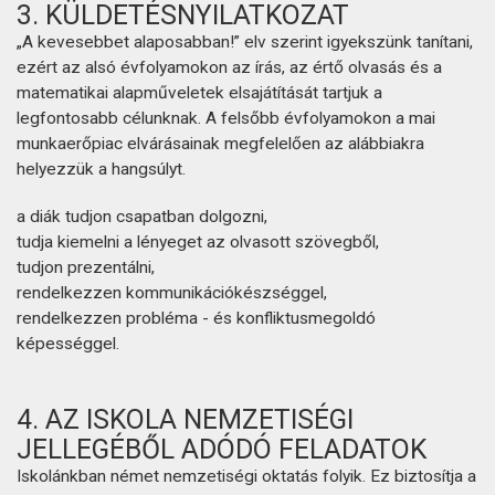
3. KÜLDETÉSNYILATKOZAT
„A kevesebbet alaposabban!” elv szerint igyekszünk tanítani,
ezért az alsó évfolyamokon az írás, az értő olvasás és a
matematikai alapműveletek elsajátítását tartjuk a
legfontosabb célunknak. A felsőbb évfolyamokon a mai
munkaerőpiac elvárásainak megfelelően az alábbiakra
helyezzük a hangsúlyt.
a diák tudjon csapatban dolgozni,
tudja kiemelni a lényeget az olvasott szövegből,
tudjon prezentálni,
rendelkezzen kommunikációkészséggel,
rendelkezzen probléma - és konfliktusmegoldó
képességgel.
4. AZ ISKOLA NEMZETISÉGI
JELLEGÉBŐL ADÓDÓ FELADATOK
Iskolánkban német nemzetiségi oktatás folyik. Ez biztosítja a