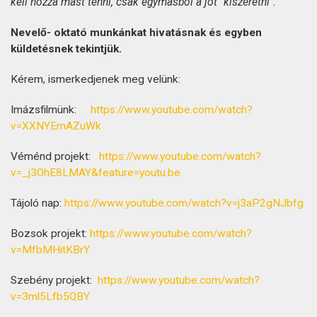
kell hozzá mást tenni, csak egymásból a jót "kiszeretni".”
Nevelő- oktató munkánkat hivatásnak és egyben
küldetésnek tekintjük.
Kérem, ismerkedjenek meg velünk:
Imázsfilmünk:
https://www.youtube.com/watch?
v=XXNYEmAZuWk
Véménd projekt:
https://www.youtube.com/watch?
v=_j3OhE8LMAY&feature=youtu.be
Tájoló nap:
https://www.youtube.com/watch?v=j3aP2gNJbfg
Bozsok projekt:
https://www.youtube.com/watch?
v=MfbMHitKBrY
Szebény projekt:
https://www.youtube.com/watch?
v=3ml5Lfb5QBY