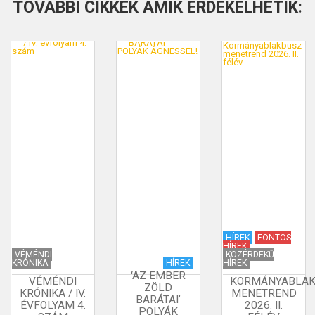
TOVÁBBI CIKKEK AMIK ÉRDEKELHETIK:
HÍREK
FONTOS
HÍREK
VÉMÉNDI
KÖZÉRDEKŰ
KRÓNIKA
HÍREK
HÍREK
‘AZ EMBER
VÉMÉNDI
KORMÁNYABLAK
ZÖLD
KRÓNIKA / IV.
MENETREND
BARÁTAI’
ÉVFOLYAM 4.
2026. II.
POLYÁK