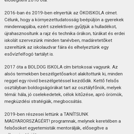
elősegíteni 2016 óta.
2016-ban és 2019-ben elnyertük az ÖKOISKOLA címet.
Célunk, hogy a környezettudatosság beépüljön a gyerekek
mindennapjába, ezért szelektíven gyűjtjük a hulladékot,
újrahasznosítunk a rajz és technika órákon, túrákat és erdei
iskolát szervezünk minden tanévben, madáretetőket
szereltünk az iskolaudvar fáira és elhelyeztünk egy
esővízfelfogó tartályt is.
2017 óta a BOLDOG ISKOLA cím birtokosai vagyunk. Az
alsós termekben beszélgetősarkot alakítottunk ki, minden
reggel egy rövid beszélgetéssel kezdődik. Kettő felsős
osztályban boldogságórákat tart az osztályfőnök, melyek
témái: hála, jó cselekedetek, célok kitűzése, apró örömök,
megküzdési stratégiák, megbocsátás.
2019-ben részesei lettünk a TANÍTSUNK
MAGYARORSZÁGÉRT! programnak, melynek keretében a
felsősöket egyetemisták mentorálják, elősegítve a