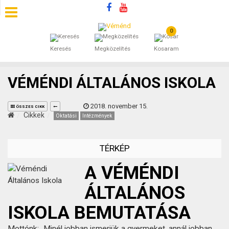
0
SZÁLLÁSOK
Keresés
Megközelítés
Kosaram
BEJEGYZÉSEK
VÉMÉNDI ÁLTALÁNOS ISKOLA
ÁLTALÁNOS SZERZŐDÉSI FELTÉTELEK
2018. november 15.
ÖSSZES CIKK
KINCSES BARANYA VÉMÉND
Cikkek
Oktatási
Intézmények
KAPCSOLAT
TÉRKÉP
A VÉMÉNDI
ÁLTALÁNOS
ISKOLA BEMUTATÁSA
Mottónk: „Minél jobban ismerjük a gyermeket, annál jobban