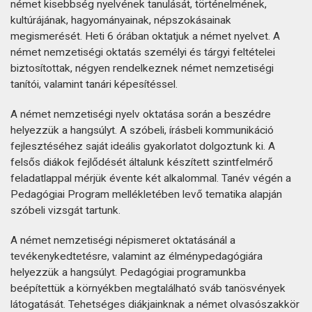
német kisebbség nyelvének tanulását, történelmének,
kultúrájának, hagyományainak, népszokásainak
megismerését. Heti 6 órában oktatjuk a német nyelvet. A
német nemzetiségi oktatás személyi és tárgyi feltételei
biztosítottak, négyen rendelkeznek német nemzetiségi
tanítói, valamint tanári képesítéssel.
A német nemzetiségi nyelv oktatása során a beszédre
helyezzük a hangsúlyt. A szóbeli, írásbeli kommunikáció
fejlesztéséhez saját ideális gyakorlatot dolgoztunk ki. A
felsős diákok fejlődését általunk készített szintfelmérő
feladatlappal mérjük évente két alkalommal. Tanév végén a
Pedagógiai Program mellékletében levő tematika alapján
szóbeli vizsgát tartunk.
A német nemzetiségi népismeret oktatásánál a
tevékenykedtetésre, valamint az élménypedagógiára
helyezzük a hangsúlyt. Pedagógiai programunkba
beépítettük a környékben megtalálható sváb tanösvények
látogatását. Tehetséges diákjainknak a német olvasószakkör