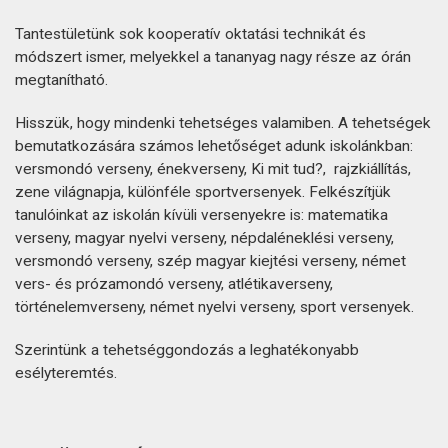
Tantestületünk sok kooperatív oktatási technikát és
módszert ismer, melyekkel a tananyag nagy része az órán
megtanítható.
Hisszük, hogy mindenki tehetséges valamiben. A tehetségek
bemutatkozására számos lehetőséget adunk iskolánkban:
versmondó verseny, énekverseny, Ki mit tud?, rajzkiállítás,
zene világnapja, különféle sportversenyek. Felkészítjük
tanulóinkat az iskolán kívüli versenyekre is: matematika
verseny, magyar nyelvi verseny, népdaléneklési verseny,
versmondó verseny, szép magyar kiejtési verseny, német
vers- és prózamondó verseny, atlétikaverseny,
történelemverseny, német nyelvi verseny, sport versenyek.
Szerintünk a tehetséggondozás a leghatékonyabb
esélyteremtés.