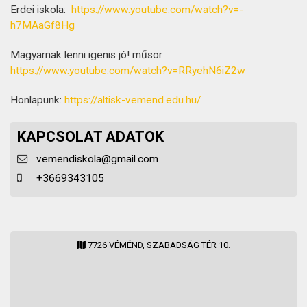
Erdei iskola:
https://www.youtube.com/watch?v=-
h7MAaGf8Hg
Magyarnak lenni igenis jó! műsor
https://www.youtube.com/watch?v=RRyehN6iZ2w
Honlapunk:
https://altisk-vemend.edu.hu/
KAPCSOLAT ADATOK
vemendiskola@gmail.com
+3669343105
7726 VÉMÉND, SZABADSÁG TÉR 10.