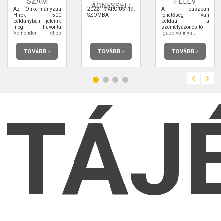
SZÁM
FÉLÉV
ÁGNESSEL!
Az Önkormányzati
2022. MÁRCIUS 19.
A buszban
Hírek 500
SZOMBAT
lehetőség van
példányban jelenik
például a
meg havonta
személyazonosító
Véménden. Teljes
igazolvánnyal,
terjedelmében
lakcímkártyával,
elolvashatja.
útlevéllel, vezetői
engedéllyel
TOVÁBB
TOVÁBB
TOVÁBB
kapcsolatos
ügyintézésre,
ügyfélkapu-
regisztrációra is.
TÁJ