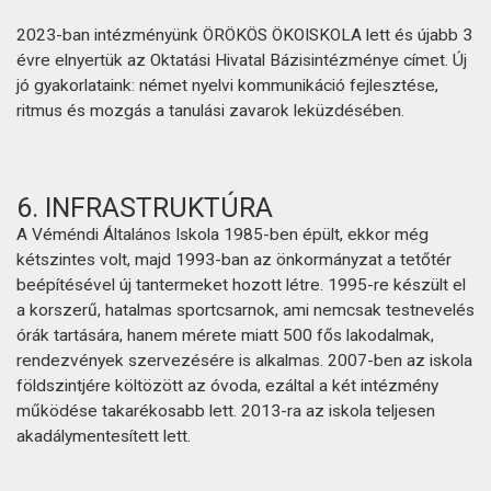
2023-ban intézményünk ÖRÖKÖS ÖKOISKOLA lett és újabb 3
évre elnyertük az Oktatási Hivatal Bázisintézménye címet. Új
jó gyakorlataink: német nyelvi kommunikáció fejlesztése,
ritmus és mozgás a tanulási zavarok leküzdésében.
6. INFRASTRUKTÚRA
A Véméndi Általános Iskola 1985-ben épült, ekkor még
kétszintes volt, majd 1993-ban az önkormányzat a tetőtér
beépítésével új tantermeket hozott létre. 1995-re készült el
a korszerű, hatalmas sportcsarnok, ami nemcsak testnevelés
órák tartására, hanem mérete miatt 500 fős lakodalmak,
rendezvények szervezésére is alkalmas. 2007-ben az iskola
földszintjére költözött az óvoda, ezáltal a két intézmény
működése takarékosabb lett. 2013-ra az iskola teljesen
akadálymentesített lett.