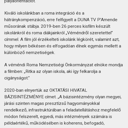
pályaorientációt.
Kiváló iskolánkban a roma integráció és a
hátránykompenzáció, erre felfigyelt a DUNA TV P’Amende
műsorának stábja. 2019-ben 26 perces kisfilm készült
iskolánkról és roma diákjainkról „Véméndről szeretettel”
címmel. A film jól érzékelteti iskolánk légkörét, valamint azt,
hogy milyen békésen és elfogadóan élnek egymás mellett a
különböző nemzetiségek.
A véméndi Roma Nemzetiségi Önkormányzat elnöke mondja
a filmben: „Ritka az olyan iskola, aki így felkarolja a
cigányságot.”
2020-ban elnyertük az OKTATÁSI HIVATAL
BÁZISINTÉZMÉNYE címet. „A bázisintézmény olyan megyei,
járási szinten magas presztízsű hagyományokkal
rendelkező, infrastruktúrában a feladatellátáshoz megfelelő
módon felszerelt, egyedi, más intézmények számára is
példaértékű, működésében is koherens, befogadó,