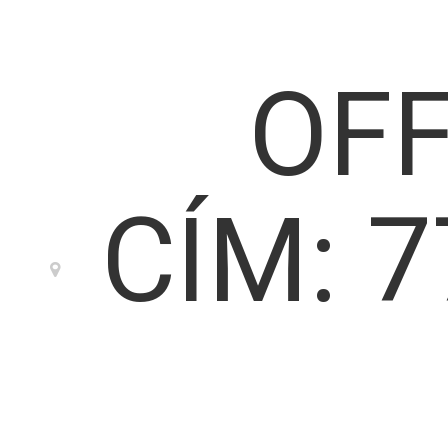
OF
CÍM: 