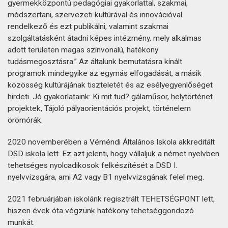
gyermekközpontú pedagógiai gyakorlattal, szakmai,
módszertani, szervezeti kultúrával és innovációval
rendelkező és ezt publikálni, valamint szakmai
szolgáltatásként átadni képes intézmény, mely alkalmas
adott területen magas színvonalú, hatékony
tudásmegosztásra.” Az általunk bemutatásra kínált
programok mindegyike az egymás elfogadását, a másik
közösség kultúrájának tiszteletét és az esélyegyenlőséget
hirdeti. Jó gyakorlataink: Ki mit tud? gálaműsor, helytörténet
projektek, Tájoló pályaorientációs projekt, történelem
örömórák.
2020 novemberében a Véméndi Általános Iskola akkreditált
DSD iskola lett. Ez azt jelenti, hogy vállaljuk a német nyelvben
tehetséges nyolcadikosok felkészítését a DSD I.
nyelvvizsgára, ami A2 vagy B1 nyelvvizsgának felel meg.
2021 februárjában iskolánk regisztrált TEHETSÉGPONT lett,
hiszen évek óta végzünk hatékony tehetséggondozó
munkát.