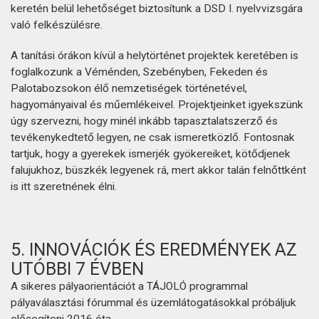
keretén belül lehetőséget biztosítunk a DSD I. nyelvvizsgára
való felkészülésre.
A tanítási órákon kívül a helytörténet projektek keretében is
foglalkozunk a Véménden, Szebényben, Fekeden és
Palotabozsokon élő nemzetiségek történetével,
hagyományaival és műemlékeivel. Projektjeinket igyekszünk
úgy szervezni, hogy minél inkább tapasztalatszerző és
tevékenykedtető legyen, ne csak ismeretközlő. Fontosnak
tartjuk, hogy a gyerekek ismerjék gyökereiket, kötődjenek
falujukhoz, büszkék legyenek rá, mert akkor talán felnőttként
is itt szeretnének élni.
5. INNOVÁCIÓK ÉS EREDMÉNYEK AZ
UTÓBBI 7 ÉVBEN
A sikeres pályaorientációt a TÁJOLÓ programmal
pályaválasztási fórummal és üzemlátogatásokkal próbáljuk