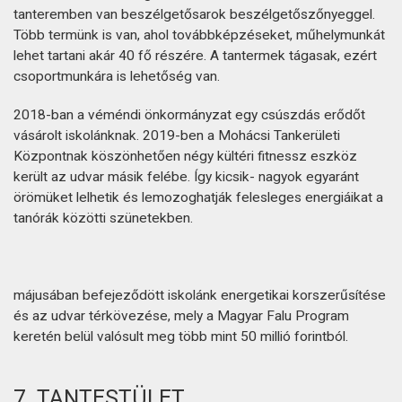
tanteremben van beszélgetősarok beszélgetőszőnyeggel.
Több termünk is van, ahol továbbképzéseket, műhelymunkát
lehet tartani akár 40 fő részére. A tantermek tágasak, ezért
csoportmunkára is lehetőség van.
2018-ban a véméndi önkormányzat egy csúszdás erődőt
vásárolt iskolánknak. 2019-ben a Mohácsi Tankerületi
Központnak köszönhetően négy kültéri fitnessz eszköz
került az udvar másik felébe. Így kicsik- nagyok egyaránt
örömüket lelhetik és lemozoghatják felesleges energiáikat a
tanórák közötti szünetekben.
májusában befejeződött iskolánk energetikai korszerűsítése
és az udvar térkövezése, mely a Magyar Falu Program
keretén belül valósult meg több mint 50 millió forintból.
7. TANTESTÜLET