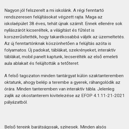
Nagyon jól felszerelt a mi iskolánk. A régi fenntartó
rendszeresen felújításokat végzett rajta. Maga az
iskolaépület 38 éves, tehát újnak számít. Ennek ellenére sok
nyílászárót kicseréltek, a világítást és fűtést is
korszerűsítették, hogy takarékosabbá váljék az üzemeltetés.
Az új fenntartónknak köszönhetően a felújítás azóta is
folyamatos. Új padokat, táblákat, szekrényeket, interaktív
táblákat, mobil panelt kaptunk, lecserélték az első emeleti
aula ablakait és felújították a tetőteret.
A felső tagozaton minden tantárgyat külön szaktanteremben
oktatunk, ahogy belép a terembe a gyerek, ráhangolódik az
órára. Minden tanteremben van interaktív tábla. Jelenleg
zajlik az okostanterem kivitelezése az EFOP 4.1.11-21-2021
pályázatból.
Belső tereink barátságosak, színesek. Minden alsós