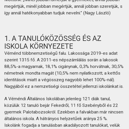
megértjük, minél jobban megértjük, annál jobban szeretjük, s
így annál hatékonyabban tudjuk nevelni.” (Nagy László)
1. A TANULÓKÖZÖSSÉG ÉS AZ
ISKOLA KÖRNYEZETE
Véménd többnemzetiségű falu. Lakossága 2019-es adat
szerint 1315 fő. A 2011-es népszámlálás során a lakosok
88,5%-a magyarnak, 18,1% cigánynak, 0,3% horvátnak, 30,5%
németnek mondta magát (10,5% nem nyilatkozott; a kettős
identitások miatt a végösszeg nagyobb lehet 100%-nál).
Nagyjából ez a nemzetiségi összetétel jellemzi iskolánkat is.
A Véméndi Általános Iskolában jelenleg 121 diák tanul,
közülük 12 tanuló bejár Fekedről, 11 fő Szebényből és 22
gyermek Palotabozsokról. Ezekben a falvakban már nincsen
általános iskola. A hátrányos helyzetűek aránya 25 %.
Iskolánk fogadja a tanulásban akadályozott tanulókat, velük