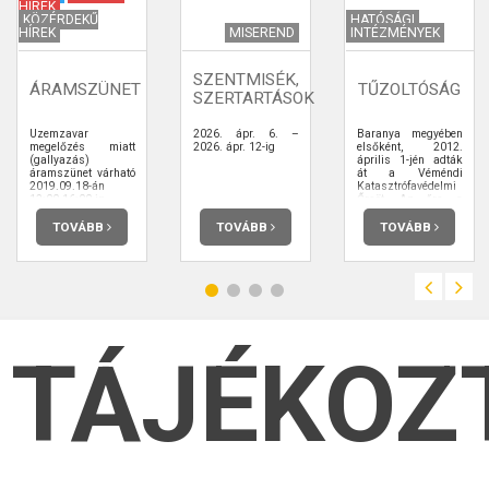
HÍREK
KÖZÉRDEKŰ
HATÓSÁGI
HÍREK
MISEREND
INTÉZMÉNYEK
SZENTMISÉK,
ÁRAMSZÜNET
TŰZOLTÓSÁG
SZERTARTÁSOK
Üzemzavar
2026. ápr. 6. –
Baranya megyében
megelőzés miatt
2026. ápr. 12-ig
elsőként, 2012.
(gallyazás)
április 1-jén adták
áramszünet várható
át a Véméndi
2019.09.18-án
Katasztrófavédelmi
12:00-16:00-ig.
Őrsöt. Az őrs a
Mohácsi
Katasztrófavédelmi
TOVÁBB
TOVÁBB
TOVÁBB
Kirendeltség
alárendeltségében
működik.
TÁJÉKOZ