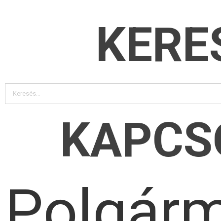
KERE
KAPCS
Polgárm