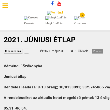
0
SZÁLLÁSOK
Keresés
Megközelítés
Kosaram
BEJEGYZÉSEK
2021. JÚNIUSI ÉTLAP
ÁLTALÁNOS SZERZŐDÉSI FELTÉTELEK
2021. május 31.
Cikkek
Étlapok
ÖSSZES CIKK
KINCSES BARANYA VÉMÉND
Véméndi Főzőkonyha
KAPCSOLAT
Júniusi
étlap
Rendelés leadása: 8-13 óráig;; 30/0130093; 30/5745866 va
A rendeléseiket az aktuális hetet megelőző péntek 13 óráig t
05.31.-06.04.