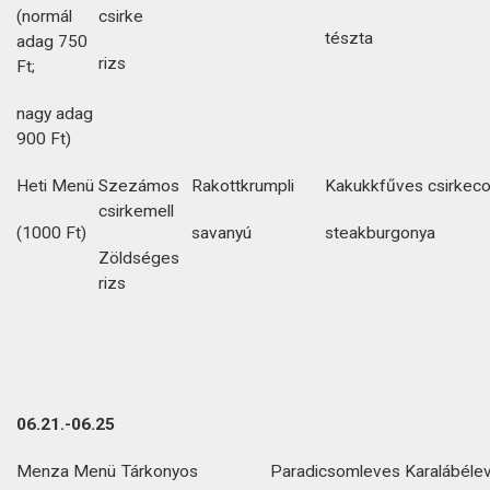
(normál
csirke
tészta
adag 750
rizs
Ft;
nagy adag
900 Ft)
Heti Menü
Szezámos
Rakottkrumpli
Kakukkfűves csirkec
csirkemell
(1000 Ft)
savanyú
steakburgonya
Zöldséges
rizs
06.21.-06.25
Menza Menü
Tárkonyos
Paradicsomleves
Karalábéle