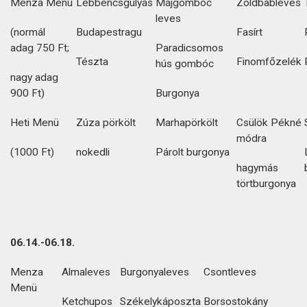
Menza Menü
Lebbencsgulyás
Májgombóc
Zöldbableves
leves
(normál
Budapestragu
Fasírt
adag 750 Ft;
Paradicsomos
Tészta
Finomfőzelék
hús gombóc
nagy adag
900 Ft)
Burgonya
Heti Menü
Zúza pörkölt
Marhapörkölt
Csülök Pékné
módra
(1000 Ft)
nokedli
Párolt burgonya
hagymás
törtburgonya
06.14.-06.18.
Menza
Almaleves
Burgonyaleves
Csontleves
Menü
Ketchupos
Székelykáposzta
Borsostokány