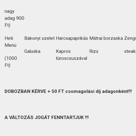
nagy
adag 900
Ft)
Heti
Bakonyi szelet
Harcsapaprikás
Mátrai borzaska
Zengő
Menü
Galuska
Kapros
Rizs
steak
(1000
túroscsuszával
Ft)
DOBOZBAN KÉRVE + 50 FT csomagolási díj adagonként!!!
A VÁLTOZÁS JOGÁT FENNTARTJUK !!!