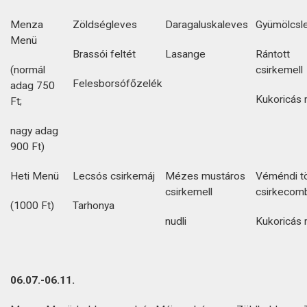
Menza
Zöldségleves
Daragaluskaleves
Gyümölcsl
Menü
Brassói feltét
Lasange
Rántott
(normál
csirkemell
Felesborsófőzelék
adag 750
Kukoricás 
Ft;
nagy adag
900 Ft)
Heti Menü
Lecsós csirkemáj
Mézes mustáros
Véméndi tö
csirkemell
csirkecom
(1000 Ft)
Tarhonya
nudli
Kukoricás 
06.07.-06.11.