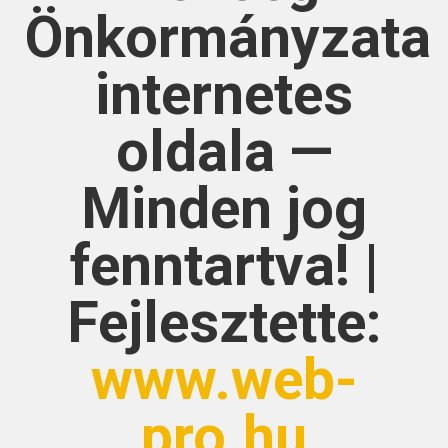
Önkormányzata
internetes
oldala —
Minden jog
fenntartva! |
Fejlesztette:
www.web-
pro.hu