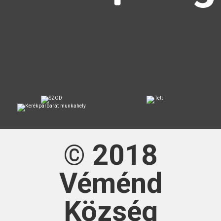
© 2018
Véménd
Község