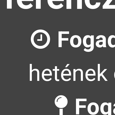
Fogad
hetének 
Fog