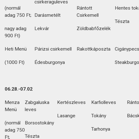
csirkeraguleves
(normál
Rántott
Hentes tok
adag 750 Ft;
Darásmetélt
Csirkemell
Tészta
nagy adag
Lekvár
Zöldbabfőzelék
900 Ft)
Heti Menü
Párizsi csirkemell
Rakottkáposzta
Cigánypec
(1000 Ft)
Édesburgonya
Steakburg
06.28.-07.02
Menza
Zabgaluska
Kertészleves
Karfiolleves
Ránto
Menü
leves
Lasange
Tokány
Bácsk
(normál
Borsostokány
Tarhonya
adag 750
Tészta
Ft;