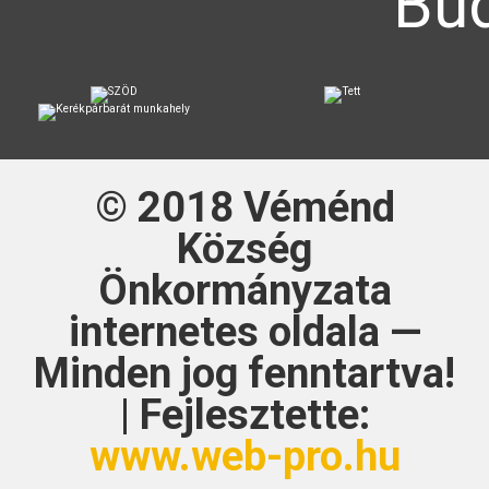
Bud
© 2018
Véménd
Község
Önkormányzata
internetes oldala —
Minden jog fenntartva!
| Fejlesztette:
www.web-pro.hu