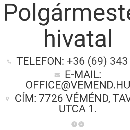
Polgármeste
hivatal
TELEFON:
+36 (69) 343
E-MAIL:
OFFICE@VEMEND.H
CÍM: 7726 VÉMÉND, TA
UTCA 1.