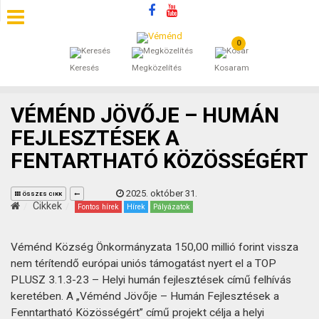
0
SZÁLLÁSOK
Keresés
Megközelítés
Kosaram
BEJEGYZÉSEK
VÉMÉND JÖVŐJE – HUMÁN
ÁLTALÁNOS SZERZŐDÉSI FELTÉTELEK
FEJLESZTÉSEK A
FENTARTHATÓ KÖZÖSSÉGÉRT
KINCSES BARANYA VÉMÉND
2025. október 31.
KAPCSOLAT
ÖSSZES CIKK
Cikkek
Fontos hírek
Hírek
Pályázatok
Véménd Község Önkormányzata 150,00 millió forint vissza
nem térítendő európai uniós támogatást nyert el a TOP
PLUSZ 3.1.3-23 – Helyi humán fejlesztések című felhívás
keretében. A „Véménd Jövője – Humán Fejlesztések a
Fenntartható Közösségért” című projekt célja a helyi