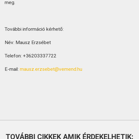
meg.
További információ kérhető:
Név: Mausz Erzsébet
Telefon: +36203337722
E-mail:
mausz.erzsebet@vemend.hu
TOVÁBBI CIKKEK AMIK ÉRDEKELHETIK: