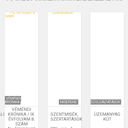
VÉMÉNDI
KRÓNIKA
MISEREND
SZOLGÁLTATÁSOK
VÉMÉNDI
LI
KRÓNIKA / IX.
SZENTMISÉK,
ÜZEMANYAG
ÉVFOLYAM 8.
SZERTARTÁSOK
KÚT
SZÁM