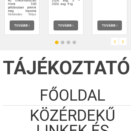
Az Önkormányzati
2026. aug. 3. –
Hírek 500
2026. aug. 9-ig
példányban jelenik
meg havonta
Véménden. Teljes
terjedelmében
elolvashatja.
TOVÁBB
TOVÁBB
TOVÁBB
TÁJÉKOZTATÓ
FŐOLDAL
KÖZÉRDEKŰ
LINKEK ÉS