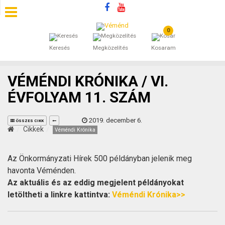
0
SZÁLLÁSOK
Keresés
Megközelítés
Kosaram
BEJEGYZÉSEK
VÉMÉNDI KRÓNIKA / VI.
ÁLTALÁNOS SZERZŐDÉSI FELTÉTELEK
ÉVFOLYAM 11. SZÁM
KINCSES BARANYA VÉMÉND
2019. december 6.
ÖSSZES CIKK
Cikkek
Véméndi Krónika
KAPCSOLAT
Az Önkormányzati Hírek 500 példányban jelenik meg
havonta Véménden.
Az aktuális és az eddig megjelent példányokat
letöltheti a linkre kattintva:
Véméndi Krónika>>