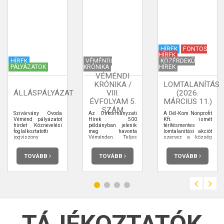
HÍREK
FONTOS
HÍREK
HÍREK
VÉMÉNDI
KÖZÉRDEKŰ
PÁLYÁZATOK
KRÓNIKA
HÍREK
VÉMÉNDI
KRÓNIKA /
LOMTALANÍTÁS
ÁLLÁSPÁLYÁZAT
VIII.
(2026.
ÉVFOLYAM 5.
MÁRCIUS 11.)
SZÁM
Szivárvány Óvoda
Az Önkormányzati
A Dél-Kom Nonprofit
Véménd pályázatot
Hírek 500
Kft. ismét
hirdet Köznevelési
példányban jelenik
térítésmentes
foglalkoztatotti
meg havonta
lomtalanítási akciót
jogviszony
Véménden. Teljes
szervez a község
keretében
terjedelmében
lakossága részére.
elolvashatja.
TOVÁBB
TOVÁBB
TOVÁBB