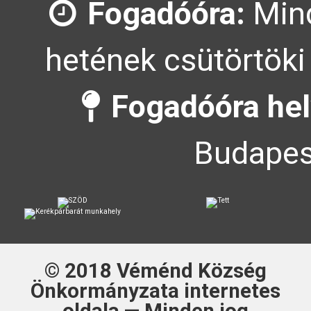
Fogadóóra:
Mind
hetének csütörtöki
Fogadóóra hel
Budapes
© 2018
Véménd Község
Önkormányzata
internetes