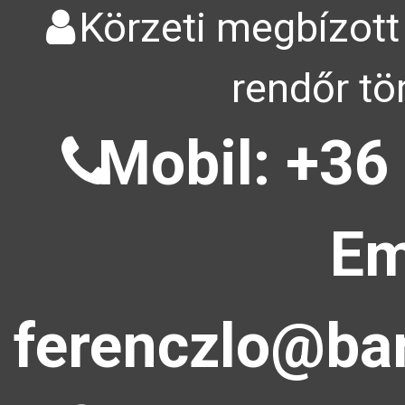
Körzeti megbízott
rendőr tö
Mobil: +36
Em
ferenczlo@bar