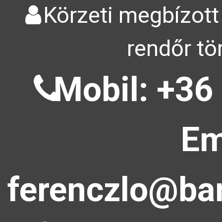
Körzeti megbízott
rendőr tö
Mobil: +36
Em
ferenczlo@bar