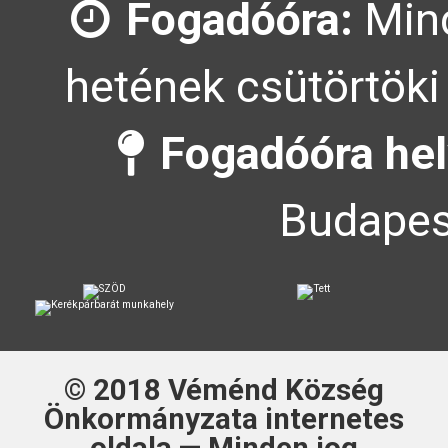
Fogadóóra:
Mind
hetének csütörtöki
Fogadóóra hel
Budapes
© 2018
Véménd Község
Önkormányzata
internetes