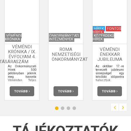
HÍREK
FONTOS
HÍREK
VÉMÉNDI
ÖNKORMÁNYZATI
KÖZÉRDEKŰ
KRÓNIKA
INTÉZMÉNYEK
HÍREK
VÉMÉNDI
ROMA
VÉMÉNDI
KRÓNIKA / IX.
NEMZETISÉGI
ÉNEKKAR
ÉVFOLYAM 4.
ÖNKORMÁNYZAT
JUBILEUMA
TÁSÁRA
SZÁM
Az Önkormányzati
Az október 17.-re
Hírek 500
tervezett jubileumi
példányban jelenik
ünnepséget egy
meg havonta
későbbi időpontra
Véménden. Teljes
halasztjuk.
terjedelmében
elolvashatja.
TOVÁBB
TOVÁBB
TOVÁBB