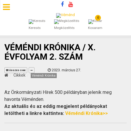
0
SZÁLLÁSOK
Keresés
Megközelítés
Kosaram
BEJEGYZÉSEK
VÉMÉNDI KRÓNIKA / X.
ÁLTALÁNOS SZERZŐDÉSI FELTÉTELEK
ÉVFOLYAM 2. SZÁM
KINCSES BARANYA VÉMÉND
2023. március 27.
ÖSSZES CIKK
Cikkek
Véméndi Krónika
KAPCSOLAT
Az Önkormányzati Hírek 500 példányban jelenik meg
havonta Véménden.
Az aktuális és az eddig megjelent példányokat
letöltheti a linkre kattintva:
Véméndi Krónika>>