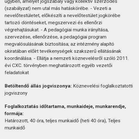
ügyben, amelyet jogszabály vagy kollektív szerződés
(szabályzat) nem utal más hatáskörébe. - Vezeti a
nevelőtestületet, előkészíti a nevelőtestület jogkörébe
tartozó döntéseket, megszervezi és ellenőrzi
végrehajtásukat. - A pedagógiai munka irányítása,
szervezése, ellenőrzése, a pedagógiai program
megvalósulásának biztosítása; az intézmény alapító
okiratában előírt tevékenységek szakszerű ellátásának
koordinálása. - Ellátja a nemzeti köznevelésről szóló 2011.
évi CXC. törvényben meghatározott egyéb vezetői
feladatokat
Betöltendő állás jogviszonya:
Köznevelési foglalkoztatotti
jogviszony
Foglalkoztatás időtartama, munkaideje, munkarendje,
formája:
Határozott, 40 óra, teljes munkaidő (heti 40 óra), Teljes
munkaidő