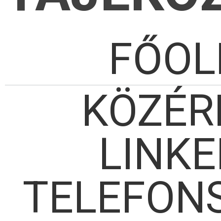
FŐOL
KÖZÉR
LINKE
TELEFON