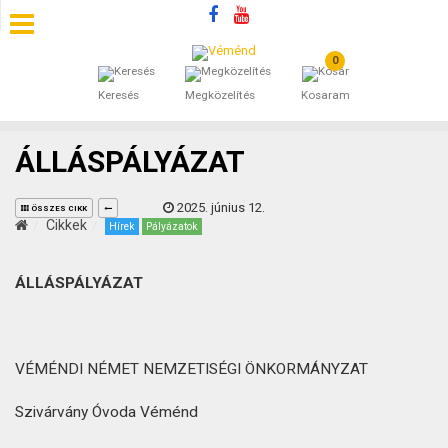
0
SZÁLLÁSOK
Keresés
Megközelítés
Kosaram
BEJEGYZÉSEK
ÁLLÁSPÁLYÁZAT
ÁLTALÁNOS SZERZŐDÉSI FELTÉTELEK
2025. június 12.
ÖSSZES CIKK
KINCSES BARANYA VÉMÉND
Cikkek
Hírek
Pályázatok
KAPCSOLAT
ÁLLÁSPÁLYÁZAT
VÉMÉNDI NÉMET NEMZETISÉGI ÖNKORMÁNYZAT
Szivárvány Óvoda Véménd