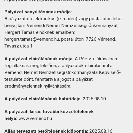
Pályázat benyújtásának módja:
A pályázatot elektronikus (e-mailen) vagy postai úton lehet
benyújtani. Véméndi Német Nemzetiségi Önkormányzat,
Hergert Tamás elnöknek emailben:
hergert.tamas@vemend.hu, postai úton: 7726 Véménd,
Tavasz utca 1.
A pályázat elbírálásának módja:
A Púétv. előírásaiban
foglaltaknak megfelelően, a pályázatok elbírálásáról a
Véméndi Német Nemzetiségi Önkormányzata Képviselő-
testülete dönt, fenntartva a jogot a pályázat
eredménytelennek nyilvánítására.
A pályázat elbírálásának határideje:
2025.08.10.
A pályázati kiírás további közzétételének
helye:
www.vemend.hu
Állás tervezett betöltésének időpontja:
2025.08.16.