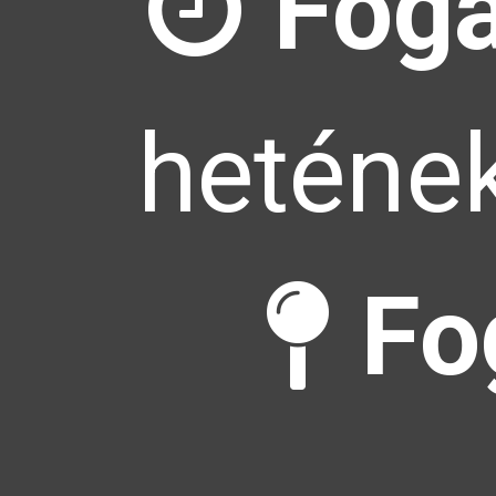
Foga
hetének
Fo