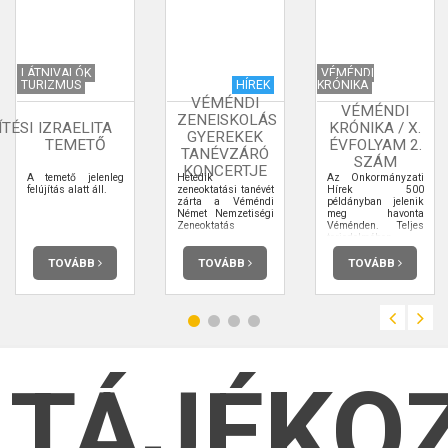
LÁTNIVALÓK
VÉMÉNDI
TURIZMUS
HÍREK
KRÓNIKA
VÉMÉNDI
VÉMÉNDI
ZENEISKOLÁS
TÉSI
IZRAELITA
KRÓNIKA / X.
GYEREKEK
TEMETŐ
ÉVFOLYAM 2.
TANÉVZÁRÓ
SZÁM
KONCERTJE
A temető jelenleg
Hetedik
Az Önkormányzati
felújítás alatt áll.
zeneoktatási tanévét
Hírek 500
zárta a Véméndi
példányban jelenik
Német Nemzetiségi
meg havonta
Zeneoktatás
Véménden. Teljes
terjedelmében
elolvashatja.
TOVÁBB
TOVÁBB
TOVÁBB
TÁJÉKO