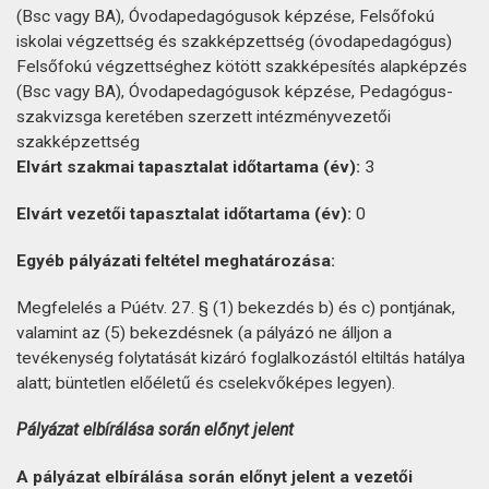
(Bsc vagy BA), Óvodapedagógusok képzése, Felsőfokú
iskolai végzettség és szakképzettség (óvodapedagógus)
Felsőfokú végzettséghez kötött szakképesítés alapképzés
(Bsc vagy BA), Óvodapedagógusok képzése, Pedagógus-
szakvizsga keretében szerzett intézményvezetői
szakképzettség
Elvárt szakmai tapasztalat időtartama (év):
3
Elvárt vezetői tapasztalat időtartama (év):
0
Egyéb pályázati feltétel meghatározása:
Megfelelés a Púétv. 27. § (1) bekezdés b) és c) pontjának,
valamint az (5) bekezdésnek (a pályázó ne álljon a
tevékenység folytatását kizáró foglalkozástól eltiltás hatálya
alatt; büntetlen előéletű és cselekvőképes legyen).
Pályázat elbírálása során előnyt jelent
A pályázat elbírálása során előnyt jelent a vezetői