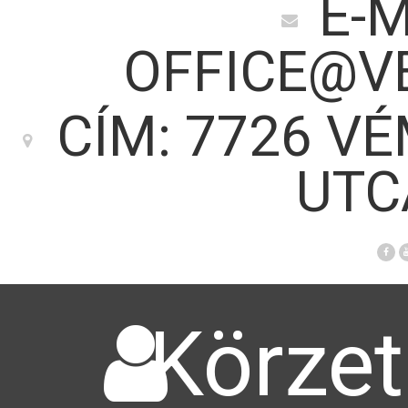
E-M
OFFICE@V
CÍM: 7726 V
UTC
Körzet