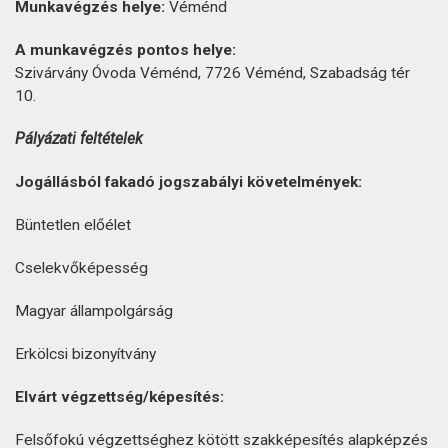
Munkavégzés helye:
Véménd
A munkavégzés pontos helye:
Szivárvány Óvoda Véménd, 7726 Véménd, Szabadság tér
10.
Pályázati feltételek
Jogállásból fakadó jogszabályi követelmények:
Büntetlen előélet
Cselekvőképesség
Magyar állampolgárság
Erkölcsi bizonyítvány
Elvárt végzettség/képesítés:
Felsőfokú végzettséghez kötött szakképesítés alapképzés