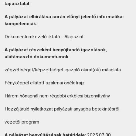
tapasztalat.
A pályázat elbírálása során előnyt jelentő informatikai
kompetenciák:
Dokumentumkezelő-iktató - Alapszint
A pályázat részeként benyújtandó igazolások,
alátámasztó dokumentumok:
végzettséget/képzettséget igazoló okirat(ok) másolata
Fényképpel ellátott szakmai önéletrajz
Három hónapnál nem régebbi erkölcsi bizonyítvány
Hozzájáruló nyilatkozat pályázati anyagba betekintésről
vezetői program
A pályázat benyújtásának határideje:
2025.07.30.