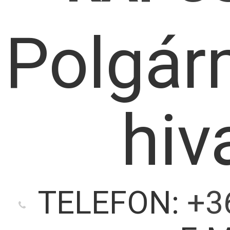
Polgár
hiv
TELEFON:
+3