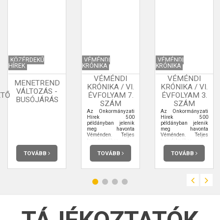
KÖZÉRDEKŰ
VÉMÉNDI
VÉMÉNDI
HÍREK
KRÓNIKA
KRÓNIKA
VÉMÉNDI
VÉMÉNDI
MENETREND
KRÓNIKA / VI.
KRÓNIKA / VI.
VÁLTOZÁS -
ETŐ
ÉVFOLYAM 7.
ÉVFOLYAM 3.
BUSÓJÁRÁS
SZÁM
SZÁM
Az Önkormányzati
Az Önkormányzati
Hírek 500
Hírek 500
példányban jelenik
példányban jelenik
meg havonta
meg havonta
Véménden. Teljes
Véménden. Teljes
terjedelmében
terjedelmében
elolvashatja.
elolvashatja.
TOVÁBB
TOVÁBB
TOVÁBB