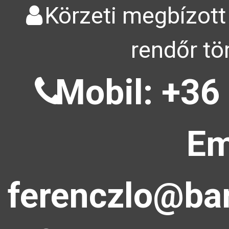
Körzeti megbízott
rendőr tö
Mobil: +36
Em
ferenczlo@bar