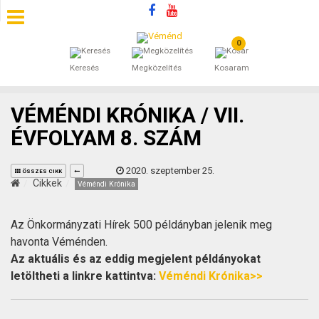
0
SZÁLLÁSOK
Keresés
Megközelítés
Kosaram
BEJEGYZÉSEK
VÉMÉNDI KRÓNIKA / VII.
ÁLTALÁNOS SZERZŐDÉSI FELTÉTELEK
ÉVFOLYAM 8. SZÁM
KINCSES BARANYA VÉMÉND
2020. szeptember 25.
ÖSSZES CIKK
Cikkek
Véméndi Krónika
KAPCSOLAT
Az Önkormányzati Hírek 500 példányban jelenik meg
havonta Véménden.
Az aktuális és az eddig megjelent példányokat
letöltheti a linkre kattintva:
Véméndi Krónika>>