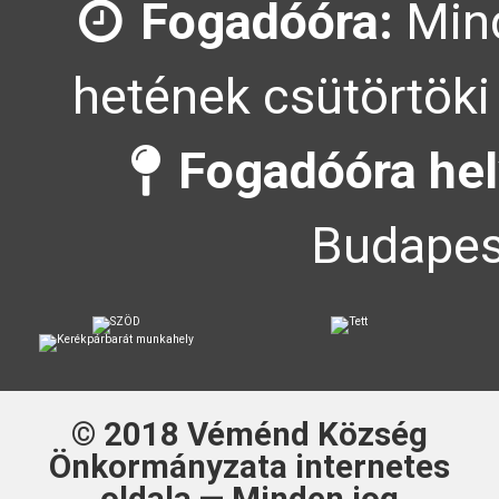
Fogadóóra:
Mind
hetének csütörtöki
Fogadóóra hel
Budapes
© 2018
Véménd Község
Önkormányzata
internetes