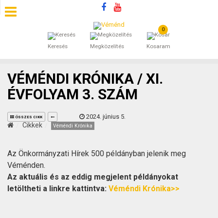
0
SZÁLLÁSOK
Keresés
Megközelítés
Kosaram
BEJEGYZÉSEK
VÉMÉNDI KRÓNIKA / XI.
ÁLTALÁNOS SZERZŐDÉSI FELTÉTELEK
ÉVFOLYAM 3. SZÁM
KINCSES BARANYA VÉMÉND
2024. június 5.
ÖSSZES CIKK
Cikkek
Véméndi Krónika
KAPCSOLAT
Az Önkormányzati Hírek 500 példányban jelenik meg
Véménden.
Az aktuális és az eddig megjelent példányokat
letöltheti a linkre kattintva:
Véméndi Krónika>>