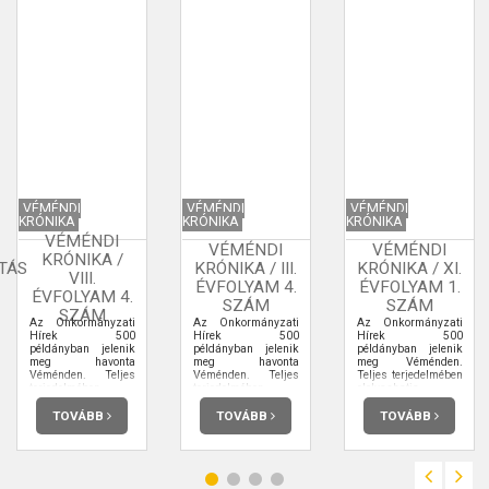
VÉMÉNDI
VÉMÉNDI
VÉMÉNDI
KRÓNIKA
KRÓNIKA
KRÓNIKA
VÉMÉNDI
VÉMÉNDI
VÉMÉNDI
KRÓNIKA /
TÁS
KRÓNIKA / III.
KRÓNIKA / XI.
VIII.
ÉVFOLYAM 4.
ÉVFOLYAM 1.
ÉVFOLYAM 4.
SZÁM
SZÁM
SZÁM
Az Önkormányzati
Az Önkormányzati
Az Önkormányzati
Hírek 500
Hírek 500
Hírek 500
példányban jelenik
példányban jelenik
példányban jelenik
meg havonta
meg havonta
meg Véménden.
Véménden. Teljes
Véménden. Teljes
Teljes terjedelmében
terjedelmében
terjedelmében
elolvashatja.
elolvashatja.
elolvashatja.
TOVÁBB
TOVÁBB
TOVÁBB