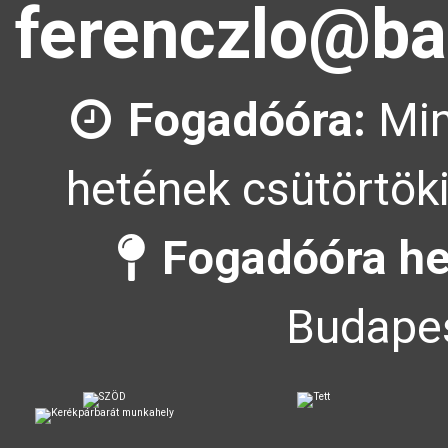
ferenczlo@ba
Fogadóóra:
Min
hetének csütörtöki
Fogadóóra he
Budapes