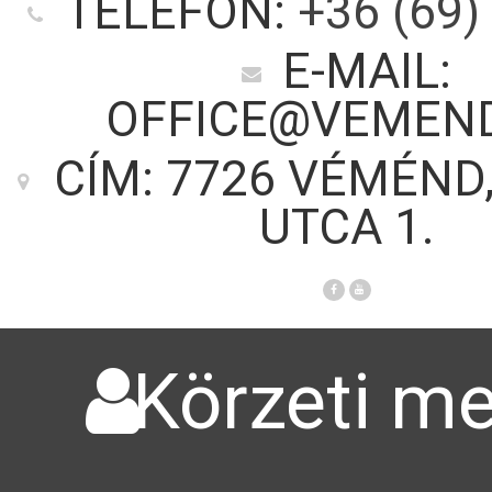
TELEFON:
+36 (69)
E-MAIL:
OFFICE@VEMEN
CÍM: 7726 VÉMÉND
UTCA 1.
Körzeti me