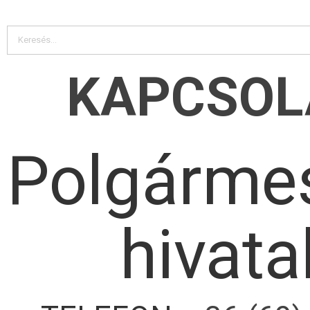
KAPCSOL
Polgármes
hivata