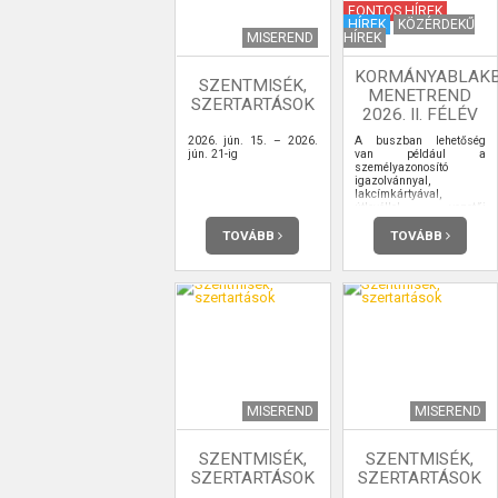
FONTOS HÍREK
HÍREK
KÖZÉRDEKŰ
MISEREND
HÍREK
KORMÁNYABLAK
SZENTMISÉK,
MENETREND
SZERTARTÁSOK
2026. II. FÉLÉV
2026. jún. 15. – 2026.
A buszban lehetőség
jún. 21-ig
van például a
személyazonosító
igazolvánnyal,
lakcímkártyával,
útlevéllel, vezetői
engedéllyel kapcsolatos
ügyintézésre,
TOVÁBB
TOVÁBB
ügyfélkapu-
regisztrációra is.
MISEREND
MISEREND
SZENTMISÉK,
SZENTMISÉK,
SZERTARTÁSOK
SZERTARTÁSOK