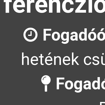
ferenczl
Fogadóó
hetének csü
Fogadó