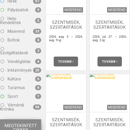
Hírek
97
Pályázatok
MISEREND
MISEREND
9
Helyi
5
SZENTMISÉK,
SZENTMISÉK,
Rendeletek
SZERTARTÁSOK
SZERTARTÁSOK
Miserend
33
2026. aug. 3. – 2026.
2026. júl. 27. – 2026.
Boltok
6
aug. 9-ig
aug. 2-ig
3
Szolgáltatások
Vendéglátás
TOVÁBB
TOVÁBB
4
Intézmények
20
Kultúra
6
Turizmus
6
Sport
1
Véméndi
94
MISEREND
MISEREND
Krónika
SZENTMISÉK,
SZENTMISÉK,
SZERTARTÁSOK
SZERTARTÁSOK
MEGTEKINTETT