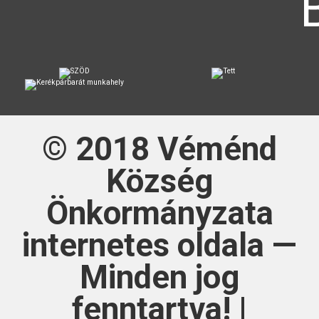
© 2018
Véménd
Község
Önkormányzata
internetes oldala —
Minden jog
fenntartva! |