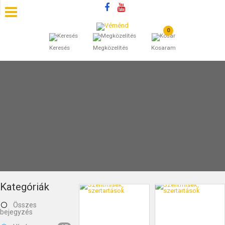
0
SZÁLLÁSOK
Keresés
Megközelítés
Kosaram
BEJEGYZÉSEK
ÁLTALÁNOS SZERZŐDÉSI FELTÉTELEK
KINCSES BARANYA VÉMÉND
KAPCSOLAT
Kategóriák
Összes
bejegyzés