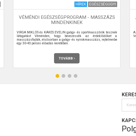
HÍREK
EGÉSZSÉGÜGYI
VÉMÉNDI EGÉSZSÉGPROGRAM - MASSZÁZS
MINDENKINEK
.
VIRGA MIKLÓS és KÁKES EVELIN gyógy- és sportmasszőrök tesznek
A
látogatást Véménden, hogy bevezessék az érdeklődőket a
V
masszázsfajták, elsősorban a gyógy- és nyirokmasszázs, rejtelmeibe
egy 30-40 perces előadás keretében.
TOVÁBB
KERE
KAPC
Polg