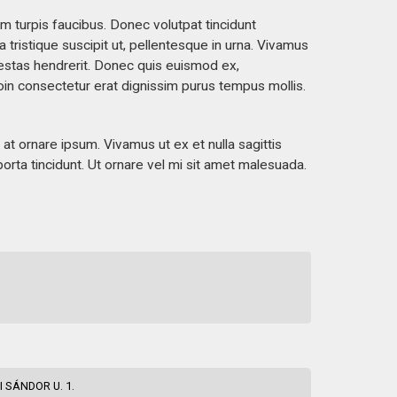
m turpis faucibus. Donec volutpat tincidunt
a tristique suscipit ut, pellentesque in urna. Vivamus
gestas hendrerit. Donec quis euismod ex,
oin consectetur erat dignissim purus tempus mollis.
t ornare ipsum. Vivamus ut ex et nulla sagittis
porta tincidunt. Ut ornare vel mi sit amet malesuada.
 SÁNDOR U. 1.