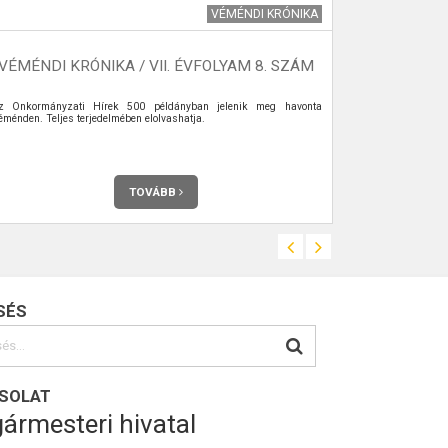
VÉMÉNDI KRÓNIKA
VÉMÉNDI KRÓNIKA / VII. ÉVFOLYAM 8. SZÁM
z Önkormányzati Hírek 500 példányban jelenik meg havonta
Véménden a Do
éménden. Teljes terjedelmében elolvashatja.
forrás. Téglábó
forrás vize eg
vályúról kapta
bővizű, vízhoza
TOVÁBB
SÉS
SOLAT
ármesteri hivatal