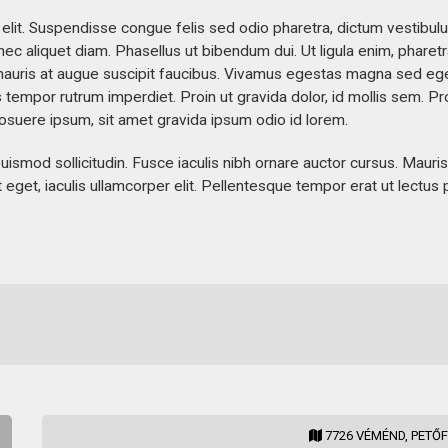
elit. Suspendisse congue felis sed odio pharetra, dictum vestibulu
nec aliquet diam. Phasellus ut bibendum dui. Ut ligula enim, pharetr
is mauris at augue suscipit faucibus. Vivamus egestas magna sed e
empor rutrum imperdiet. Proin ut gravida dolor, id mollis sem. Pr
 posuere ipsum, sit amet gravida ipsum odio id lorem.
od sollicitudin. Fusce iaculis nibh ornare auctor cursus. Mauris a
 eget, iaculis ullamcorper elit. Pellentesque tempor erat ut lectus 
7726 VÉMÉND, PETŐFI