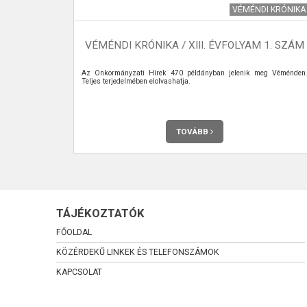
TURIZMUS
VÉMÉNDI KRÓNIKA
VÉMÉNDI KRÓNIKA / XIII. ÉVFOLYAM 1. SZÁM
llett fakad a
Az Önkormányzati Hírek 470 példányban jelenik meg Véménden
csőből folyik a
Teljes terjedelmében elolvashatja.
s mellett lévő
 forrás nagyon
TOVÁBB
TÁJÉKOZTATÓK
FŐOLDAL
KÖZÉRDEKŰ LINKEK ÉS TELEFONSZÁMOK
KAPCSOLAT