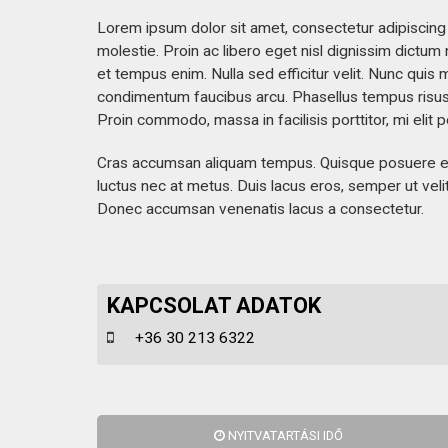
KAPCSOLAT
Lorem ipsum dolor sit amet, consectetur adipiscing 
molestie. Proin ac libero eget nisl dignissim dictum 
et tempus enim. Nulla sed efficitur velit. Nunc qu
condimentum faucibus arcu. Phasellus tempus risus t
Proin commodo, massa in facilisis porttitor, mi elit
Cras accumsan aliquam tempus. Quisque posuere euism
luctus nec at metus. Duis lacus eros, semper ut velit
Donec accumsan venenatis lacus a consectetur.
KAPCSOLAT ADATOK
+36 30 213 6322
NYITVATARTÁSI IDŐ