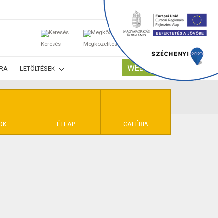
0
Keresés
Megközelítés
Kosaram
WEBSHOP
ÚRA
LETÖLTÉSEK
TELEK
OK
ÉTLAP
GALÉRIA