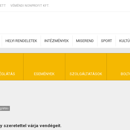
ETT
VÉMÉNDI NONPROFIT KFT.
HELYI RENDELETEK
INTÉZMÉNYEK
MISEREND
SPORT
KULT
ERZŐDÉSI FELTÉ
ÉGLÁTÁS
ESEMÉNYEK
SZOLGÁLTATÁSOK
BOLT
NYA VÉMÉND
glátás
 szeretettel várja vendégeit.