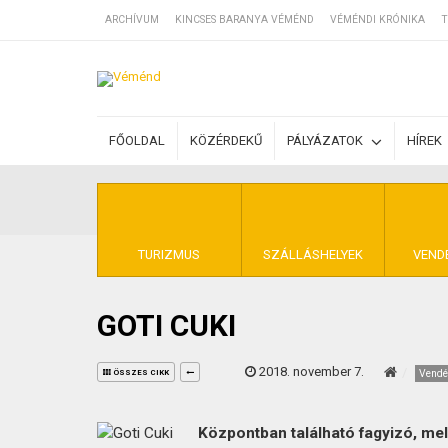
ARCHÍVUM
KINCSES BARANYA VÉMÉND
VÉMÉNDI KRÓNIKA
T
SZÁLLÁSOK
FŐOLDAL
KÖZÉRDEKŰ
PÁLYÁZATOK
HÍREK
BEJEGYZÉSEK
ÁLTALÁNOS SZ
TURIZMUS
SZÁLLÁSHELYEK
VEND
GOTI CUKI
KINCSES BARA
2018. november 7.
Vendé
ÖSSZES CIKK
Központban található fagyizó, mely