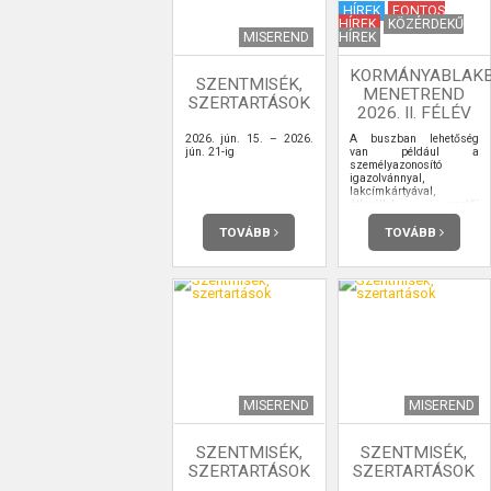
HÍREK
FONTOS
HÍREK
KÖZÉRDEKŰ
MISEREND
HÍREK
KORMÁNYABLAK
SZENTMISÉK,
MENETREND
SZERTARTÁSOK
2026. II. FÉLÉV
2026. jún. 15. – 2026.
A buszban lehetőség
jún. 21-ig
van például a
személyazonosító
igazolvánnyal,
lakcímkártyával,
útlevéllel, vezetői
engedéllyel kapcsolatos
ügyintézésre,
TOVÁBB
TOVÁBB
ügyfélkapu-
regisztrációra is.
MISEREND
MISEREND
SZENTMISÉK,
SZENTMISÉK,
SZERTARTÁSOK
SZERTARTÁSOK