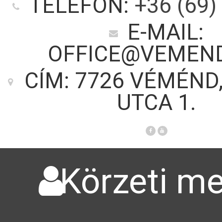
TELEFON:
+36 (69)
E-MAIL:
OFFICE@VEMEN
CÍM: 7726 VÉMÉND
UTCA 1.
Körzeti me