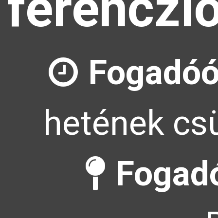
ferenczl
Fogadóó
hetének csü
Fogadó