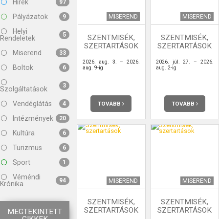
Hírek
97
Pályázatok
MISEREND
MISEREND
9
Helyi
5
SZENTMISÉK,
SZENTMISÉK,
Rendeletek
SZERTARTÁSOK
SZERTARTÁSOK
Miserend
33
2026. aug. 3. – 2026.
2026. júl. 27. – 2026.
Boltok
6
aug. 9-ig
aug. 2-ig
3
Szolgáltatások
Vendéglátás
TOVÁBB
TOVÁBB
4
Intézmények
20
Kultúra
6
Turizmus
6
Sport
1
Véméndi
94
MISEREND
MISEREND
Krónika
SZENTMISÉK,
SZENTMISÉK,
SZERTARTÁSOK
SZERTARTÁSOK
MEGTEKINTETT