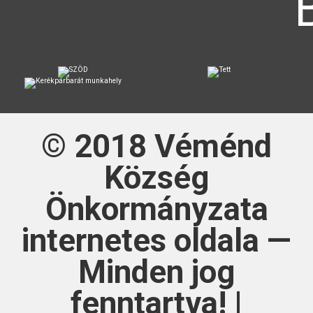
© 2018
Véménd
Község
Önkormányzata
internetes oldala —
Minden jog
fenntartva! |