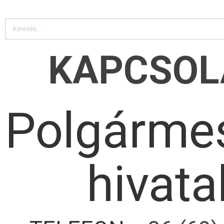
KAPCSOL
Polgármes
hivata