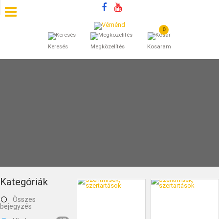
0
SZÁLLÁSOK
Keresés
Megközelítés
Kosaram
BEJEGYZÉSEK
ÁLTALÁNOS SZERZŐDÉSI FELTÉTELEK
KINCSES BARANYA VÉMÉND
KAPCSOLAT
Kategóriák
Összes
bejegyzés