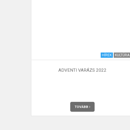
I KRÓNIKA
HÍREK
KULTÚRA
10. SZÁM
ADVENTI VARÁZS 2022
 meg havonta
TOVÁBB