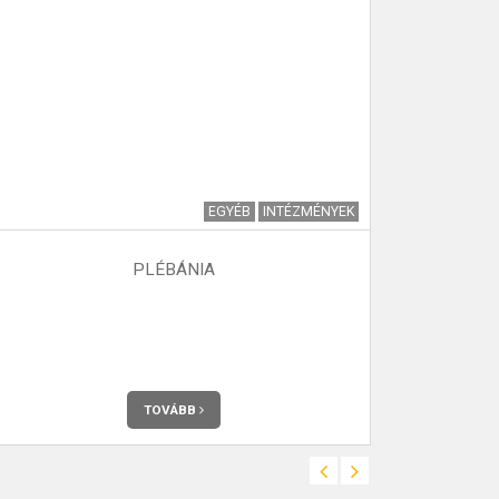
EGYÉB
INTÉZMÉNYEK
PLÉBÁNIA
VÉMÉNDI 
Az Önkormány
Véménden. Telje
TOVÁBB