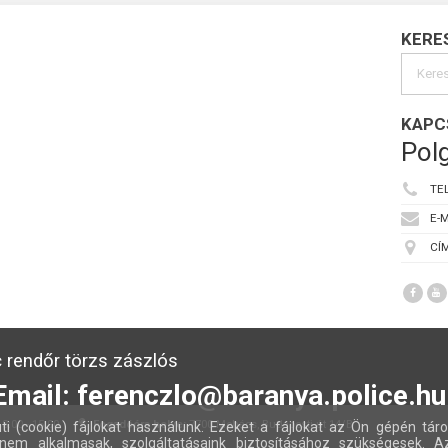
KERE
KAPC
Polg
TE
E-M
CÍM
 rendőr törzs zászlós
Email: ferenczlo@baranya.police.hu
:00 - 15:00
Fogadóóra helye:
7700 Mohács, Budapesti út 14/B
ti (cookie) fájlokat használunk. Ezeket a fájlokat az Ön gépén táro
nem alkalmasak, szolgáltatásaink biztosításához szükségesek. A