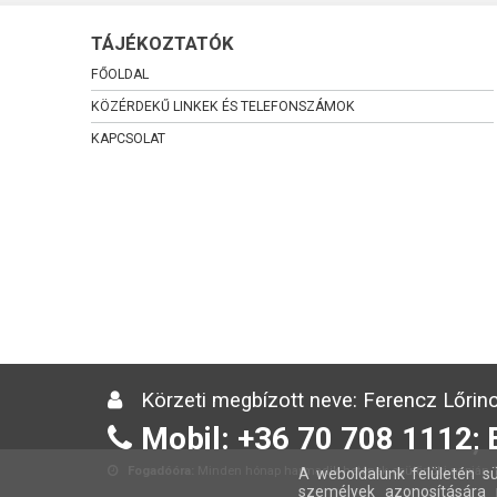
TÁJÉKOZTATÓK
FŐOLDAL
KÖZÉRDEKŰ LINKEK ÉS TELEFONSZÁMOK
KAPCSOLAT
Körzeti megbízott neve: Ferencz Lőrinc
Mobil: +36 70 708 1112; 
Fogadóóra:
Minden hónap harmadik hetének csütörtöki napján 13
A weboldalunk felületén sü
személyek azonosítására 