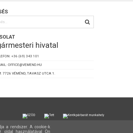
SÉS
SOLAT
ármesteri hivatal
LEFON:
+36 (69) 343 101
AIL: OFFICE@VEMEND.HU
: 7726 VÉMÉND, TAVASZ UTCA 1.
lja a rendszer. A cookie-k
z oldal használatával Ön