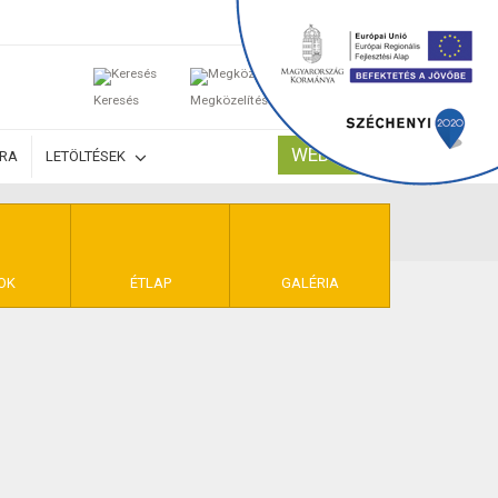
0
Keresés
Megközelítés
Kosaram
WEBSHOP
ÚRA
LETÖLTÉSEK
TELEK
OK
ÉTLAP
GALÉRIA