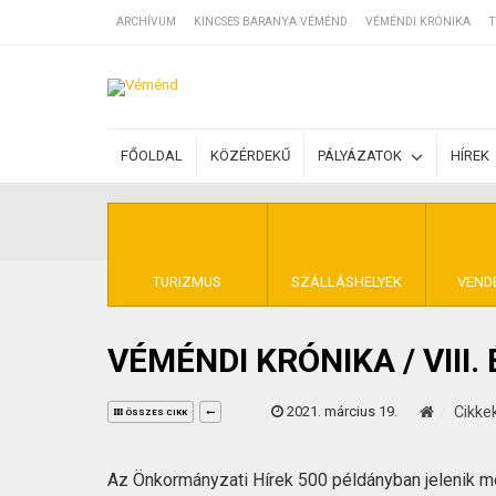
ARCHÍVUM
KINCSES BARANYA VÉMÉND
VÉMÉNDI KRÓNIKA
T
SZÁLLÁSOK
FŐOLDAL
KÖZÉRDEKŰ
PÁLYÁZATOK
HÍREK
BEJEGYZÉSEK
ÁLTALÁNOS SZ
TURIZMUS
SZÁLLÁSHELYEK
VEND
VÉMÉNDI KRÓNIKA / VIII
KINCSES BARA
2021. március 19.
Cikke
ÖSSZES CIKK
Az Önkormányzati Hírek 500 példányban jelenik 