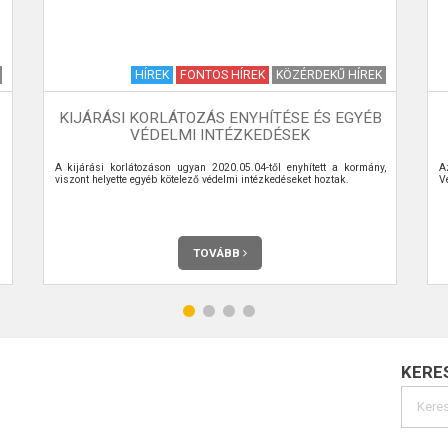
HÍREK
FONTOS HÍREK
KÖZÉRDEKŰ HÍREK
KIJÁRÁSI KORLÁTOZÁS ENYHÍTÉSE ÉS EGYÉB
VÉDELMI INTÉZKEDÉSEK
A kijárási korlátozáson ugyan 2020.05.04-től enyhített a kormány,
A
viszont helyette egyéb kötelező védelmi intézkedéseket hoztak.
V
TOVÁBB
KERE