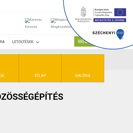
0
Keresés
Megközelítés
Kosaram
WEBSHOP
ÚRA
LETÖLTÉSEK
TELEK
OK
ÉTLAP
GALÉRIA
ÖZÖSSÉGÉPÍTÉS