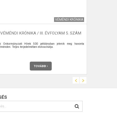
VÉMÉNDI KRÓNIKA
VÉMÉNDI KRÓNIKA / III. ÉVFOLYAM 5. SZÁM
VÉMÉNDI
z Önkormányzati Hírek 500 példányban jelenik meg havonta
Az Önkormány
éménden. Teljes terjedelmében elolvashatja.
Véménden. Telje
TOVÁBB
SÉS