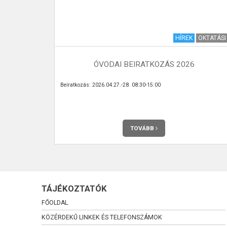
I KRÓNIKA
HÍREK
OKTATÁSI
7. SZÁM
ÓVODAI BEIRATKOZÁS 2026
 meg havonta
Beíratkozás: 2026.04.27.-28. 08:30-15:00
TOVÁBB
TÁJÉKOZTATÓK
FŐOLDAL
KÖZÉRDEKŰ LINKEK ÉS TELEFONSZÁMOK