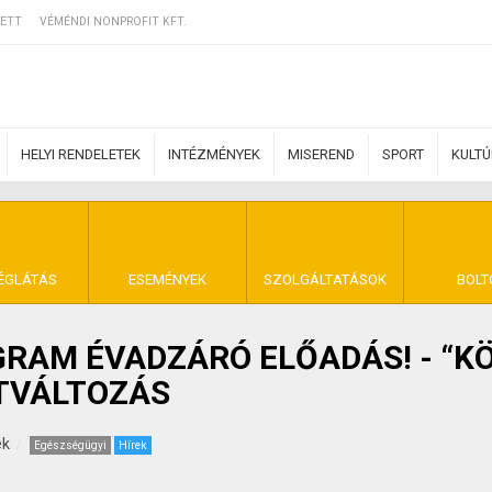
ETT
VÉMÉNDI NONPROFIT KFT.
HELYI RENDELETEK
INTÉZMÉNYEK
MISEREND
SPORT
KULT
ERZŐDÉSI FELTÉ
ÉGLÁTÁS
ESEMÉNYEK
SZOLGÁLTATÁSOK
BOLT
RAM ÉVADZÁRÓ ELŐADÁS! - “K
NYA VÉMÉND
NTVÁLTOZÁS
ek
Egészségügyi
Hírek