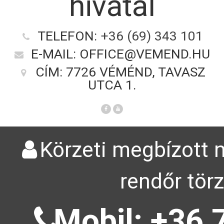
hivatal
TELEFON:
+36 (69) 343 101
E-MAIL: OFFICE@VEMEND.HU
CÍM: 7726 VÉMÉND, TAVASZ
UTCA 1.
Körzeti megbízott n
rendőr tör
Mobil: +36 