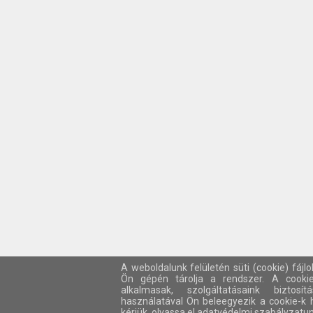
A weboldalunk felületén süti (cookie) fájl
Ön gépén tárolja a rendszer. A cooki
alkalmasak, szolgáltatásaink biztos
használatával Ön beleegyezik a cookie-k 
kérjük, olvassa el adatvédelmi szabályzatun