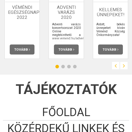
VÉMÉNDI
ADVENTI
KELLEMES
EGÉSZSÉGNAP
VARÁZS
ÜNNEPEKET!
2022
2020
Adventi varázs
Áldott, békés
koncertsorozat 2020
ünnepeket kíván
Online
Véménd Község
megtekinthető a
Önkormányzata!
www.vemend.hu/advent2020
weboldalon. A
harmadik rész
premierje:
TOVÁBB
TOVÁBB
TOVÁBB
2020.12.20. 17:00
TÁJÉKOZTATÓK
FŐOLDAL
KÖZÉRDEKŰ LINKEK ÉS