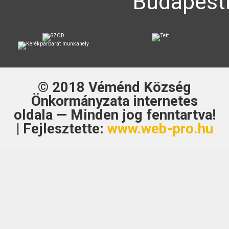
Budapesti
© 2018
Véménd Község
Önkormányzata
internetes
oldala — Minden jog fenntartva!
| Fejlesztette:
www.web-pro.hu