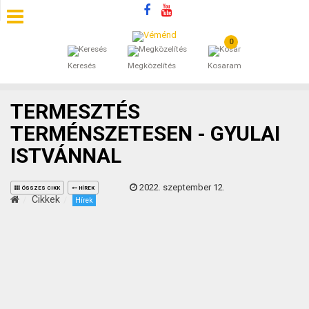
0
SZÁLLÁSOK
Keresés
Megközelítés
Kosaram
BEJEGYZÉSEK
TERMESZTÉS
ÁLTALÁNOS SZERZŐDÉSI FELTÉTELEK
TERMÉNSZETESEN - GYULAI
ISTVÁNNAL
KINCSES BARANYA VÉMÉND
2022. szeptember 12.
KAPCSOLAT
ÖSSZES CIKK
HÍREK
Cikkek
Hírek