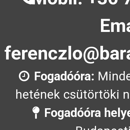
Ema
ferenczlo@bara
Fogadóóra:
Minde
hetének csütörtöki n
Fogadóóra hely