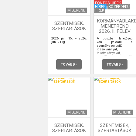
FONTOS HÍREK
HÍREK
KÖZÉRDEKŰ
MISEREND
HÍREK
KORMÁNYABLAK
SZENTMISÉK,
MENETREND
SZERTARTÁSOK
2026. II. FÉLÉV
2026. jún. 15. – 2026.
A buszban lehetőség
jún. 21-ig
van például a
személyazonosító
igazolvánnyal,
lakcímkártyával,
útlevéllel, vezetői
engedéllyel kapcsolatos
ügyintézésre,
TOVÁBB
TOVÁBB
ügyfélkapu-
regisztrációra is.
MISEREND
MISEREND
SZENTMISÉK,
SZENTMISÉK,
SZERTARTÁSOK
SZERTARTÁSOK