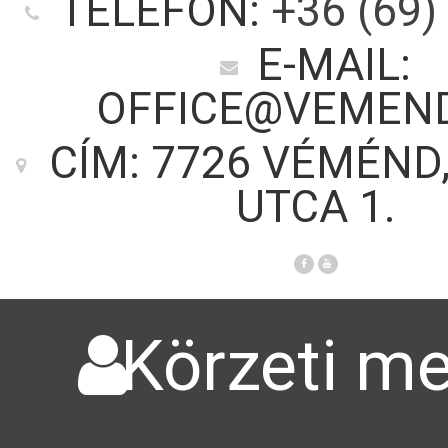
TELEFON:
+36 (69)
E-MAIL:
OFFICE@VEMEN
CÍM: 7726 VÉMÉND
UTCA 1.
Körzeti me