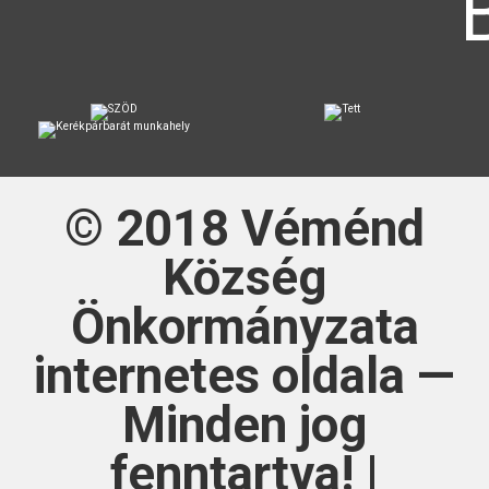
© 2018
Véménd
Község
Önkormányzata
internetes oldala —
Minden jog
fenntartva! |