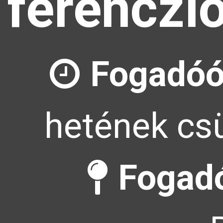
ferenczl
Fogadóó
hetének csü
Fogadó