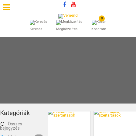
0
SZÁLLÁSOK
Keresés
Megközelítés
Kosaram
BEJEGYZÉSEK
ÁLTALÁNOS SZERZŐDÉSI FELTÉTELEK
KINCSES BARANYA VÉMÉND
KAPCSOLAT
Kategóriák
Összes
bejegyzés