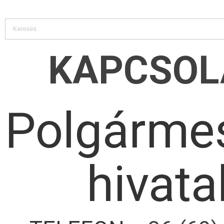
KAPCSOL
Polgármes
hivata