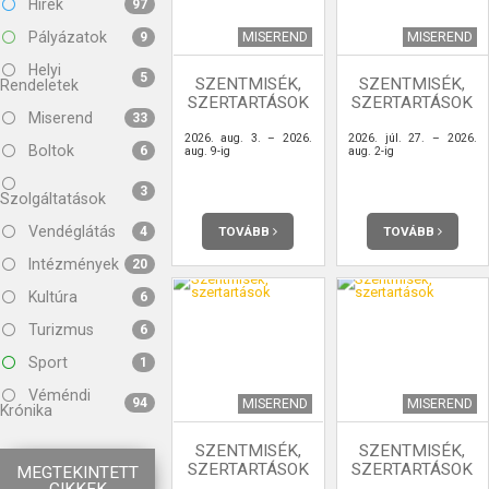
Hírek
97
Pályázatok
MISEREND
MISEREND
9
Helyi
5
SZENTMISÉK,
SZENTMISÉK,
Rendeletek
SZERTARTÁSOK
SZERTARTÁSOK
Miserend
33
2026. aug. 3. – 2026.
2026. júl. 27. – 2026.
Boltok
6
aug. 9-ig
aug. 2-ig
3
Szolgáltatások
Vendéglátás
TOVÁBB
TOVÁBB
4
Intézmények
20
Kultúra
6
Turizmus
6
Sport
1
Véméndi
94
MISEREND
MISEREND
Krónika
SZENTMISÉK,
SZENTMISÉK,
SZERTARTÁSOK
SZERTARTÁSOK
MEGTEKINTETT