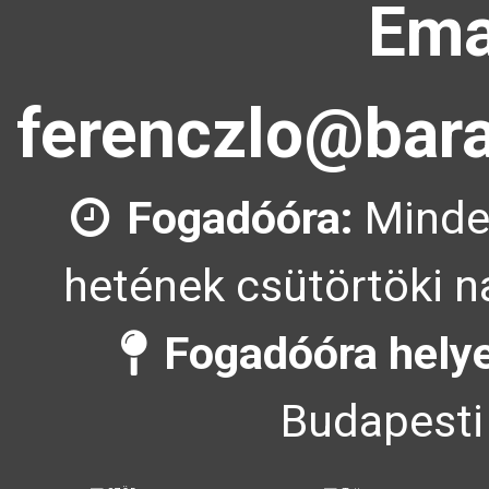
Ema
ferenczlo@bara
Fogadóóra:
Minde
hetének csütörtöki n
Fogadóóra helye
Budapesti