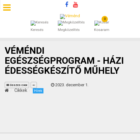
0
SZÁLLÁSOK
Keresés
Megközelítés
Kosaram
BEJEGYZÉSEK
VÉMÉNDI
ÁLTALÁNOS SZERZŐDÉSI FELTÉTELEK
EGÉSZSÉGPROGRAM - HÁZI
ÉDESSÉGKÉSZÍTŐ MŰHELY
KINCSES BARANYA VÉMÉND
2023. december 1.
KAPCSOLAT
ÖSSZES CIKK
Cikkek
Hírek