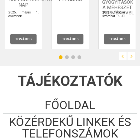
GYÓGYÍTÁSOK
NAP
A MÉHÉSZET
TERMÉKEIVEL
2025. május 1.
2025. február 1.
csütörtök
szombat 15:00
TOVÁBB
TOVÁBB
TOVÁBB
TÁJÉKOZTATÓK
FŐOLDAL
KÖZÉRDEKŰ LINKEK ÉS
TELEFONSZÁMOK