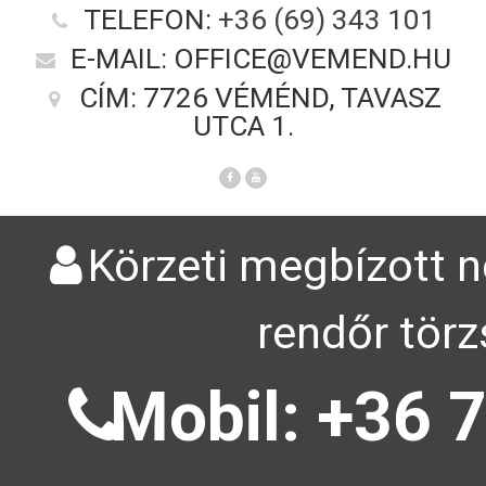
TELEFON:
+36 (69) 343 101
E-MAIL: OFFICE@VEMEND.HU
CÍM: 7726 VÉMÉND, TAVASZ
UTCA 1.
Körzeti megbízott n
rendőr törz
Mobil: +36 