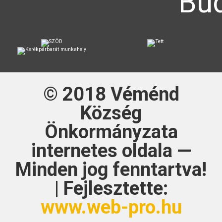
Bud
© 2018
Véménd
Község
Önkormányzata
internetes oldala —
Minden jog fenntartva!
| Fejlesztette:
www.web-pro.hu