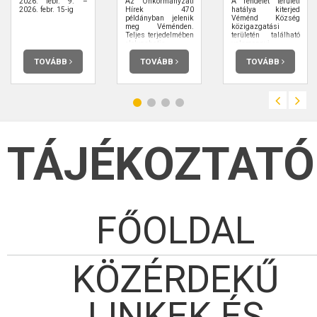
2026. febr. 9. –
Az Önkormányzati
A rendelet területi
2026. febr. 15-ig
Hírek 470
hatálya kiterjed
példányban jelenik
Véménd Község
meg Véménden.
közigazgatási
Teljes terjedelmében
területén található
elolvashatja.
valamennyi
közterületre,
valamint a
TOVÁBB
TOVÁBB
TOVÁBB
magántulajdonú
ingatlanoknak- az
erről szóló külön
szerződés keretei
között- a
közhasználat
céljára átadott
területrészére (a
továbbiakban
TÁJÉKOZTATÓ
együtt: közterület).
FŐOLDAL
KÖZÉRDEKŰ
LINKEK ÉS