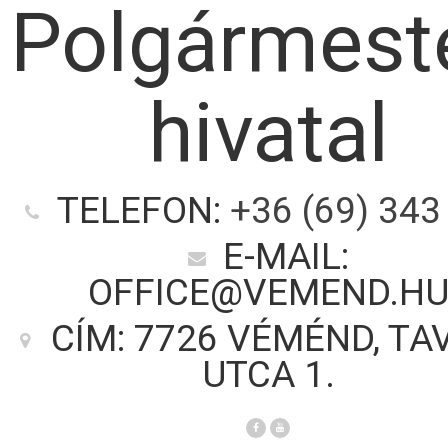
Polgármeste
hivatal
TELEFON:
+36 (69) 343
E-MAIL:
OFFICE@VEMEND.H
CÍM: 7726 VÉMÉND, TA
UTCA 1.