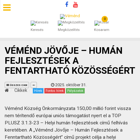
0
SZÁLLÁSOK
Keresés
Megközelítés
Kosaram
BEJEGYZÉSEK
VÉMÉND JÖVŐJE – HUMÁN
ÁLTALÁNOS SZERZŐDÉSI FELTÉTELEK
FEJLESZTÉSEK A
FENTARTHATÓ KÖZÖSSÉGÉRT
KINCSES BARANYA VÉMÉND
2025. október 31.
KAPCSOLAT
ÖSSZES CIKK
Cikkek
Hírek
Fontos hírek
Pályázatok
Véménd Község Önkormányzata 150,00 millió forint vissza
nem térítendő európai uniós támogatást nyert el a TOP
PLUSZ 3.1.3-23 – Helyi humán fejlesztések című felhívás
keretében. A „Véménd Jövője – Humán Fejlesztések a
Fenntartható Közösségért” című projekt célja a helyi