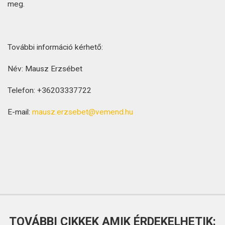
meg.
További információ kérhető:
Név: Mausz Erzsébet
Telefon: +36203337722
E-mail:
mausz.erzsebet@vemend.hu
TOVÁBBI CIKKEK AMIK ÉRDEKELHETIK: