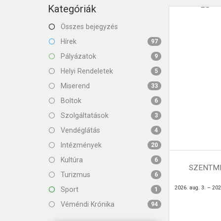
KAPCSOLAT
Kategóriák
Összes bejegyzés
Hírek
97
Pályázatok
9
Helyi Rendeletek
5
Miserend
33
Boltok
6
Szolgáltatások
3
Vendéglátás
4
Intézmények
20
Kultúra
6
SZENTMI
Turizmus
6
2026. aug. 3. – 202
Sport
1
Véméndi Krónika
94