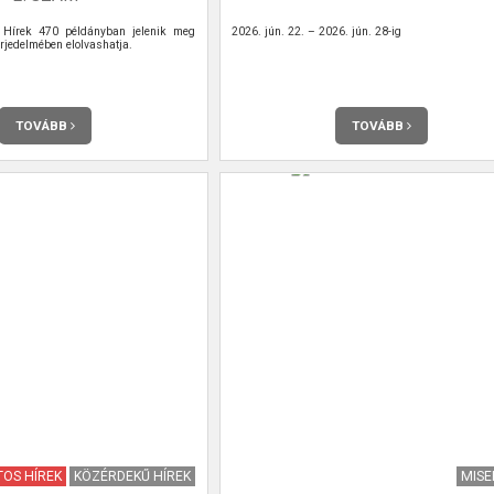
Hírek 470 példányban jelenik meg
2026. jún. 22. – 2026. jún. 28-ig
rjedelmében elolvashatja.
TOVÁBB
TOVÁBB
OS HÍREK
KÖZÉRDEKŰ HÍREK
MIS