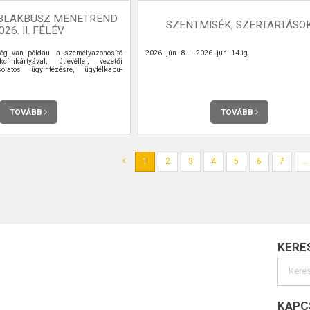
BLAKBUSZ MENETREND
SZENTMISÉK, SZERTARTÁSO
026. II. FÉLÉV
ég van például a személyazonosító
2026. jún. 8. – 2026. jún. 14-ig
kcímkártyával, útlevéllel, vezetői
olatos ügyintézésre, ügyfélkapu-
TOVÁBB
TOVÁBB
1
2
3
4
5
6
7
...
KERE
KAPC