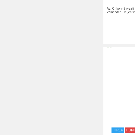
Az Önkormányzati 
Véménden. Teljes te
HÍREK
FONT