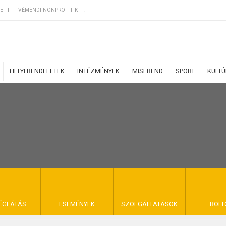
ETT
VÉMÉNDI NONPROFIT KFT.
HELYI RENDELETEK
INTÉZMÉNYEK
MISEREND
SPORT
KULT
ERZŐDÉSI FELTÉ
NYA VÉMÉND
ÉGLÁTÁS
ESEMÉNYEK
SZOLGÁLTATÁSOK
BOLT