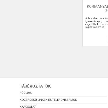
KORMÁNYA
2
A buszban lehetős
igazolvánnyal, la
engedéllyel kapcs
regisztrációra is.
TÁJÉKOZTATÓK
FŐOLDAL
KÖZÉRDEKŰ LINKEK ÉS TELEFONSZÁMOK
KAPCSOLAT