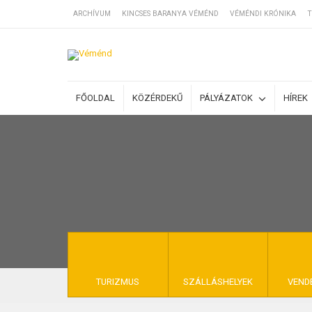
ARCHÍVUM
KINCSES BARANYA VÉMÉND
VÉMÉNDI KRÓNIKA
T
SZÁLLÁSOK
FŐOLDAL
KÖZÉRDEKŰ
PÁLYÁZATOK
HÍREK
BEJEGYZÉSEK
ÁLTALÁNOS SZ
KINCSES BARA
TURIZMUS
SZÁLLÁSHELYEK
VEND