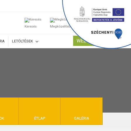
0
Keresés
Megközelítés
Kosaram
WEBSHOP
ÚRA
LETÖLTÉSEK
TELEK
OK
ÉTLAP
GALÉRIA