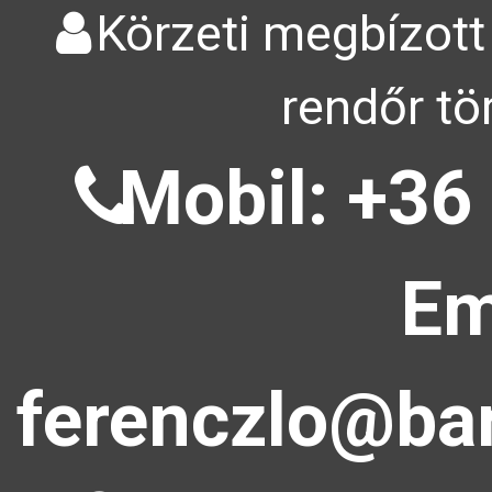
Körzeti megbízott
rendőr tö
Mobil: +36
Em
ferenczlo@bar