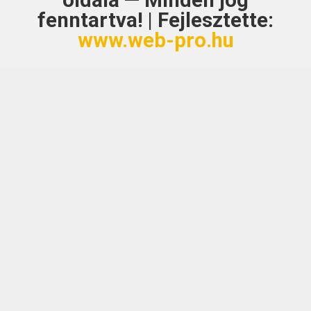
oldala — Minden jog
fenntartva! | Fejlesztette:
www.web-pro.hu