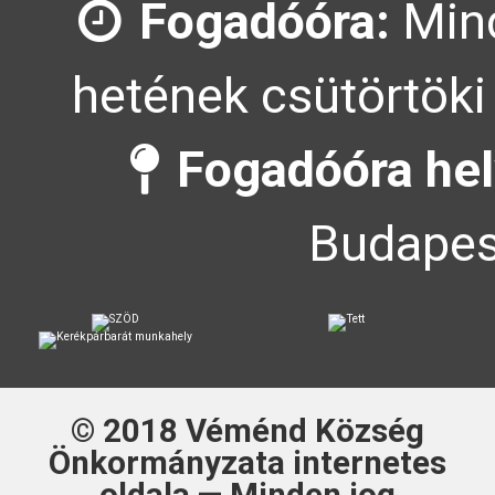
Fogadóóra:
Mind
hetének csütörtöki
Fogadóóra hel
Budapes
© 2018
Véménd Község
Önkormányzata
internetes