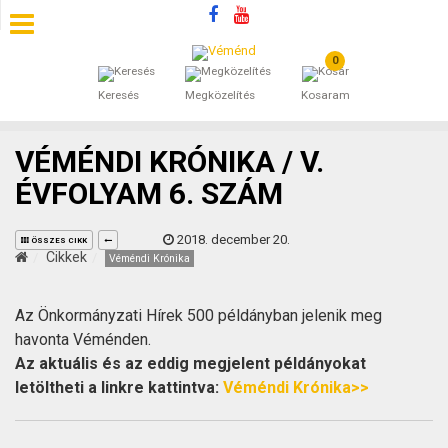
0
SZÁLLÁSOK
Keresés
Megközelítés
Kosaram
BEJEGYZÉSEK
VÉMÉNDI KRÓNIKA / V.
ÁLTALÁNOS SZERZŐDÉSI FELTÉTELEK
ÉVFOLYAM 6. SZÁM
KINCSES BARANYA VÉMÉND
2018. december 20.
ÖSSZES CIKK
Cikkek
Véméndi Krónika
KAPCSOLAT
Az Önkormányzati Hírek 500 példányban jelenik meg
havonta Véménden.
Az aktuális és az eddig megjelent példányokat
letöltheti a linkre kattintva:
Véméndi Krónika>>