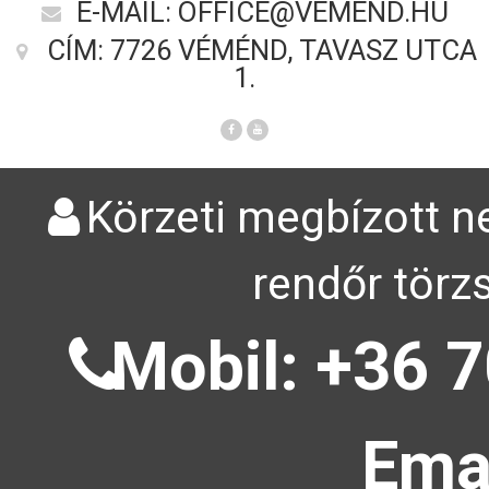
E-MAIL: OFFICE@VEMEND.HU
CÍM: 7726 VÉMÉND, TAVASZ UTCA
1.
Körzeti megbízott ne
rendőr törz
Mobil: +36 7
Emai