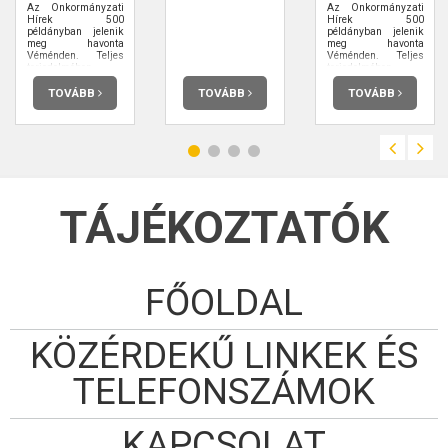
Az Önkormányzati
Az Önkormányzati
Hírek 500
Hírek 500
példányban jelenik
példányban jelenik
meg havonta
meg havonta
Véménden. Teljes
Véménden. Teljes
terjedelmében
terjedelmében
elolvashatja.
elolvashatja.
TOVÁBB
TOVÁBB
TOVÁBB
TÁJÉKOZTATÓK
FŐOLDAL
KÖZÉRDEKŰ LINKEK ÉS
TELEFONSZÁMOK
KAPCSOLAT