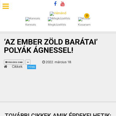
0
SZÁLLÁSOK
Keresés
Megközelítés
Kosaram
BEJEGYZÉSEK
‘AZ EMBER ZÖLD BARÁTAI’
ÁLTALÁNOS SZERZŐDÉSI FELTÉTELEK
POLYÁK ÁGNESSEL!
KINCSES BARANYA VÉMÉND
2022. március 18.
ÖSSZES CIKK
Cikkek
Hírek
KAPCSOLAT
TOVÁBBI CIKKEK AMIK ÉRDEKELHETIK: