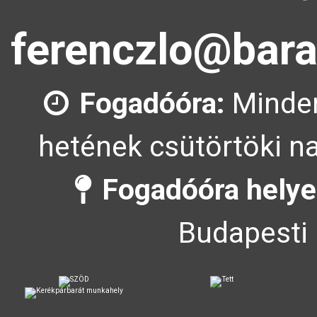
ferenczlo@bara
Fogadóóra:
Minden
hetének csütörtöki na
Fogadóóra helye
Budapesti 