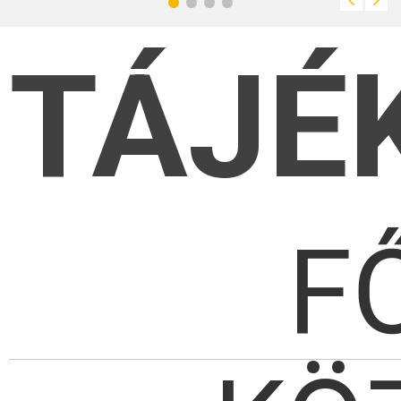
TÁJÉ
F