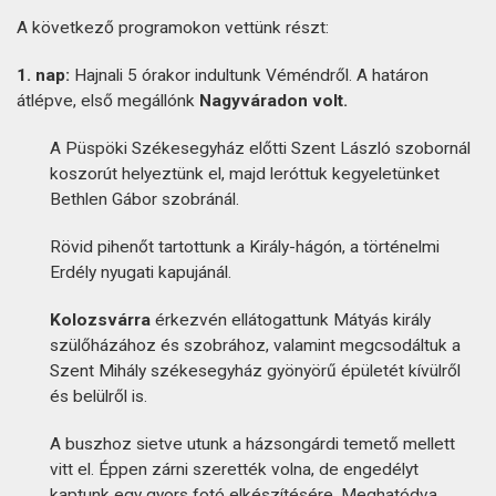
A következő programokon vettünk részt:
1. nap:
Hajnali 5 órakor indultunk Véméndről. A határon
átlépve, első megállónk
Nagyváradon volt.
A Püspöki Székesegyház előtti Szent László szobornál
koszorút helyeztünk el, majd leróttuk kegyeletünket
Bethlen Gábor szobránál.
Rövid pihenőt tartottunk a Király-hágón, a történelmi
Erdély nyugati kapujánál.
Kolozsvárra
érkezvén ellátogattunk Mátyás király
szülőházához és szobrához, valamint megcsodáltuk a
Szent Mihály székesegyház gyönyörű épületét kívülről
és belülről is.
A buszhoz sietve utunk a házsongárdi temető mellett
vitt el. Éppen zárni szerették volna, de engedélyt
kaptunk egy gyors fotó elkészítésére. Meghatódva