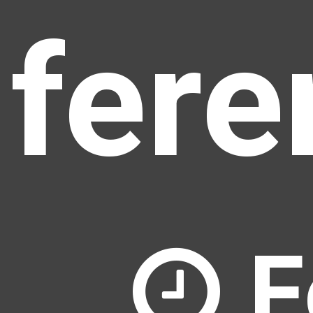
fere
F