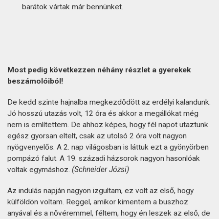
barátok vártak már bennünket.
Most pedig következzen néhány részlet a gyerekek
beszámolóiból!
De kedd szinte hajnalba megkezdődött az erdélyi kalandunk.
Jó hosszú utazás volt, 12 óra és akkor a megállókat még
nem is említettem. De ahhoz képes, hogy fél napot utaztunk
egész gyorsan eltelt, csak az utolsó 2 óra volt nagyon
nyögvenyelős. A 2. nap világosban is láttuk ezt a gyönyörben
pompázó falut. A 19. századi házsorok nagyon hasonlóak
voltak egymáshoz.
(Schneider Józsi)
Az indulás napján nagyon izgultam, ez volt az első, hogy
külföldön voltam. Reggel, amikor kimentem a buszhoz
anyával és a nővéremmel, féltem, hogy én leszek az első, de