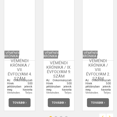
VÉMÉNDI
VÉMÉNDI
VÉMÉNDI
KRÓNIKA
KRÓNIKA
KRÓNIKA
VÉMÉNDI
VÉMÉNDI
VÉMÉNDI
KRÓNIKA /
KRÓNIKA /
KRÓNIKA / IX.
VII.
VIII.
ÉVFOLYAM 9.
ÉVFOLYAM 4.
ÉVFOLYAM 2.
SZÁM
SZÁM
SZÁM
Az Önkormányzati
Az Önkormányzati
Az Önkormányzati
Hírek 500
Hírek 500
Hírek 500
példányban jelenik
példányban jelenik
példányban jelenik
meg havonta
meg havonta
meg havonta
Véménden. Teljes
Véménden. Teljes
Véménden. Teljes
terjedelmében
terjedelmében
terjedelmében
elolvashatja.
elolvashatja.
elolvashatja.
TOVÁBB
TOVÁBB
TOVÁBB