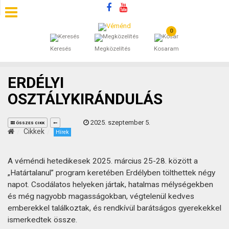
0
SZÁLLÁSOK
Keresés
Megközelítés
Kosaram
BEJEGYZÉSEK
ERDÉLYI
ÁLTALÁNOS SZERZŐDÉSI FELTÉTELEK
OSZTÁLYKIRÁNDULÁS
KINCSES BARANYA VÉMÉND
2025. szeptember 5.
ÖSSZES CIKK
Cikkek
Hírek
KAPCSOLAT
A véméndi hetedikesek 2025. március 25-28. között a
„Határtalanul” program keretében Erdélyben tölthettek négy
napot. Csodálatos helyeken jártak, hatalmas mélységekben
és még nagyobb magasságokban, végtelenül kedves
emberekkel találkoztak, és rendkívül barátságos gyerekekkel
ismerkedtek össze.