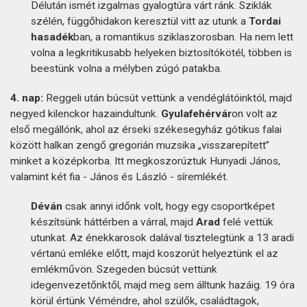
Délután ismét izgalmas gyalogtúra várt ránk. Sziklák
szélén, függőhidakon keresztül vitt az utunk a
Tordai
hasadék
ban, a romantikus sziklaszorosban. Ha nem lett
volna a legkritikusabb helyeken biztosítókötél, többen is
beestünk volna a mélyben zúgó patakba.
4. nap:
Reggeli után búcsút vettünk a vendéglátóinktól, majd
negyed kilenckor hazaindultunk.
Gyulafehérvár
on volt az
első megállónk, ahol az érseki székesegyház gótikus falai
között halkan zengő gregorián muzsika „visszarepített”
minket a középkorba. Itt megkoszorúztuk Hunyadi János,
valamint két fia - János és László - síremlékét.
Déván
csak annyi időnk volt, hogy egy csoportképet
készítsünk háttérben a várral, majd
Arad
felé vettük
utunkat. Az énekkarosok dalával tisztelegtünk a 13 aradi
vértanú emléke előtt, majd koszorút helyeztünk el az
emlékművön. Szegeden búcsút vettünk
idegenvezetőnktől, majd meg sem álltunk hazáig. 19 óra
körül értünk Véméndre, ahol szülők, családtagok,