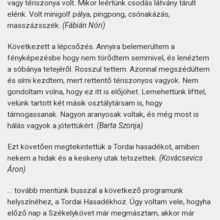
vagy tériszonya volt. Mikor leértünk csodás látvány tárult
elénk. Volt minigolf pálya, pingpong, csónakázás,
masszázsszék.
(Fábián Nóri)
Következett a lépcsőzés. Annyira belemerültem a
fényképezésbe hogy nem törődtem semmivel, és lenéztem
a sóbánya tetejéről. Rosszul tettem. Azonnal megszédültem
és sírni kezdtem, mert rettentő tériszonyos vagyok. Nem
gondoltam volna, hogy ez itt is előjöhet. Lemehettünk lifttel,
velünk tartott két másik osztálytársam is, hogy
támogassanak. Nagyon aranyosak voltak, és még most is
hálás vagyok a jótettükért.
(Barta Szonja)
Ezt követően megtekintettük a Tordai hasadékot, amiben
nekem a hidak és a keskeny utak tetszettek.
(Kovácsevics
Áron)
… tovább mentünk busszal a következő programunk
helyszínéhez, a Tordai Hasadékhoz. Úgy voltam vele, hogyha
előző nap a Székelykövet már megmásztam, akkor már