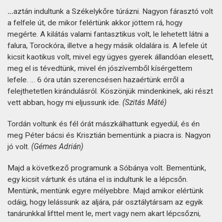
…
aztán indultunk a Székelykőre túrázni. Nagyon fárasztó volt
a felfele út, de mikor felértünk akkor jöttem rá, hogy
megérte. A kilátás valami fantasztikus volt, le lehetett látni a
falura, Torockóra, illetve a hegy másik oldalára is. A lefele út
kicsit kaotikus volt, mivel egy ügyes gyerek állandóan elesett,
meg el is tévedtünk, mivel én jószívemből kísérgettem
lefele. … 6 óra után szerencsésen hazaértünk erről a
felejthetetlen kirándulásról. Köszönjük mindenkinek, aki részt
vett abban, hogy mi eljussunk ide.
(Szitás Máté)
Tordán voltunk és fél órát mászkálhattunk egyedül, és én
meg Péter bácsi és Krisztián bementünk a piacra is. Nagyon
jó volt.
(Gémes Adrián)
Majd a következő programunk a Sóbánya volt. Bementünk,
egy kicsit vártunk és utána el is indultunk le a lépcsőn.
Mentünk, mentünk egyre mélyebbre. Majd amikor elértünk
odáig, hogy lelássunk az aljára, pár osztálytársam az egyik
tanárunkkal lifttel ment le, mert vagy nem akart lépcsőzni,