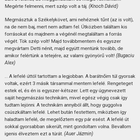
Megérte felmenni, mert szép volt a táj.
(Knoch Dávid)
Megmásztuk a Székelykövet, ami nehéznek tűnt (az is volt),
na de nem baj, mert nem adtam fel. Útközben találtam kis
forrásokat és majdnem a végénél megtaláltam a forrás
végét. Tök szép volt! Majd továbbmentem és egyszer
megvártam Detti nénit, majd együtt mentünk tovább, de
amikor felértünk a tetejére, az valami gyönyörű volt!
(Bugaciu
Alex)
… A lefelé úttól tartottam a legjobban. A barátnőim túl gyorsak
voltak, ezért 3 másik társammal mentem lefelé. Rengeteget
estek el, és én is egyszer-kétszer. Lett egy úgynevezett
saját hegymászási technikám, mivel egész végig csak így
tudtam lejönni. A technikám annyiból állt, hogy guggolva
csúszkáltam lefelé. Lehet bután festettem, miközben így
haladtam lefelé, de megelőztem egy pár esést. A lefelé út
sokkal gyorsabban sikerült, mint gondoltam volna. Bevallom
igenis élveztem ezt a túrát.
(Auer Jázmin)