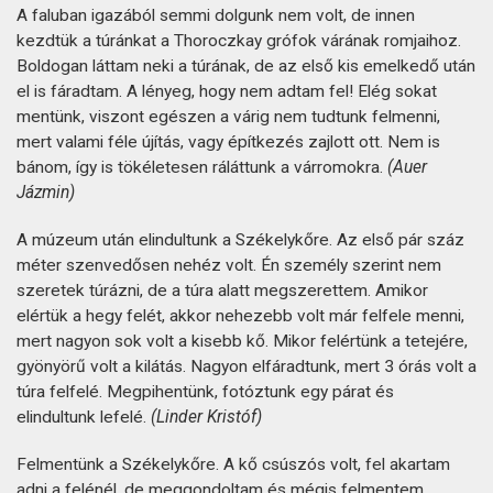
A faluban igazából semmi dolgunk nem volt, de innen
kezdtük a túránkat a Thoroczkay grófok várának romjaihoz.
Boldogan láttam neki a túrának, de az első kis emelkedő után
el is fáradtam. A lényeg, hogy nem adtam fel! Elég sokat
mentünk, viszont egészen a várig nem tudtunk felmenni,
mert valami féle újítás, vagy építkezés zajlott ott. Nem is
bánom, így is tökéletesen ráláttunk a várromokra.
(Auer
Jázmin)
A múzeum után elindultunk a Székelykőre. Az első pár száz
méter szenvedősen nehéz volt. Én személy szerint nem
szeretek túrázni, de a túra alatt megszerettem. Amikor
elértük a hegy felét, akkor nehezebb volt már felfele menni,
mert nagyon sok volt a kisebb kő. Mikor felértünk a tetejére,
gyönyörű volt a kilátás. Nagyon elfáradtunk, mert 3 órás volt a
túra felfelé. Megpihentünk, fotóztunk egy párat és
elindultunk lefelé.
(Linder Kristóf)
Felmentünk a Székelykőre. A kő csúszós volt, fel akartam
adni a felénél, de meggondoltam és mégis felmentem.