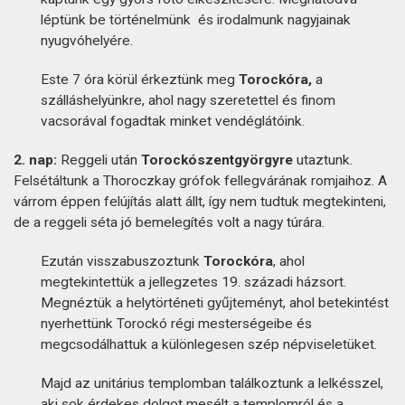
léptünk be történelmünk és irodalmunk nagyjainak
nyugvóhelyére.
Este 7 óra körül érkeztünk meg
Torockóra,
a
szálláshelyünkre, ahol nagy szeretettel és finom
vacsorával fogadtak minket vendéglátóink.
2. nap:
Reggeli után
Torockószentgyörgyre
utaztunk.
Felsétáltunk a Thoroczkay grófok fellegvárának romjaihoz. A
várrom éppen felújítás alatt állt, így nem tudtuk megtekinteni,
de a reggeli séta jó bemelegítés volt a nagy túrára.
Ezután visszabuszoztunk
Torockóra
, ahol
megtekintettük a jellegzetes 19. századi házsort.
Megnéztük a helytörténeti gyűjteményt, ahol betekintést
nyerhettünk Torockó régi mesterségeibe és
megcsodálhattuk a különlegesen szép népviseletüket.
Majd az unitárius templomban találkoztunk a lelkésszel,
aki sok érdekes dolgot mesélt a templomról és a