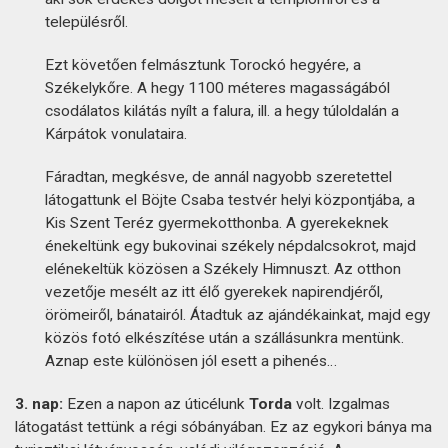
településről.
Ezt követően felmásztunk Torockó hegyére, a
Székelykőre. A hegy 1100 méteres magasságából
csodálatos kilátás nyílt a falura, ill. a hegy túloldalán a
Kárpátok vonulataira.
Fáradtan, megkésve, de annál nagyobb szeretettel
látogattunk el Böjte Csaba testvér helyi központjába, a
Kis Szent Teréz gyermekotthonba. A gyerekeknek
énekeltünk egy bukovinai székely népdalcsokrot, majd
elénekeltük közösen a Székely Himnuszt. Az otthon
vezetője mesélt az itt élő gyerekek napirendjéről,
örömeiről, bánatairól. Átadtuk az ajándékainkat, majd egy
közös fotó elkészítése után a szállásunkra mentünk.
Aznap este különösen jól esett a pihenés…
3. nap:
Ezen a napon az úticélunk
Torda
volt. Izgalmas
látogatást tettünk a régi sóbányában. Ez az egykori bánya ma