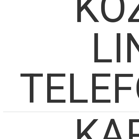
KÖ
LI
TELE
KA