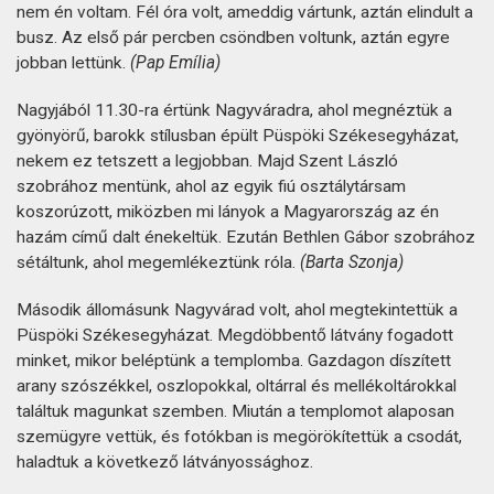
nem én voltam. Fél óra volt, ameddig vártunk, aztán elindult a
busz. Az első pár percben csöndben voltunk, aztán egyre
jobban lettünk.
(Pap Emília)
Nagyjából 11.30-ra értünk Nagyváradra, ahol megnéztük a
gyönyörű, barokk stílusban épült Püspöki Székesegyházat,
nekem ez tetszett a legjobban. Majd Szent László
szobrához mentünk, ahol az egyik fiú osztálytársam
koszorúzott, miközben mi lányok a Magyarország az én
hazám című dalt énekeltük. Ezután Bethlen Gábor szobrához
sétáltunk, ahol megemlékeztünk róla.
(Barta Szonja)
Második állomásunk Nagyvárad volt, ahol megtekintettük a
Püspöki Székesegyházat. Megdöbbentő látvány fogadott
minket, mikor beléptünk a templomba. Gazdagon díszített
arany szószékkel, oszlopokkal, oltárral és mellékoltárokkal
találtuk magunkat szemben. Miután a templomot alaposan
szemügyre vettük, és fotókban is megörökítettük a csodát,
haladtuk a következő látványossághoz.