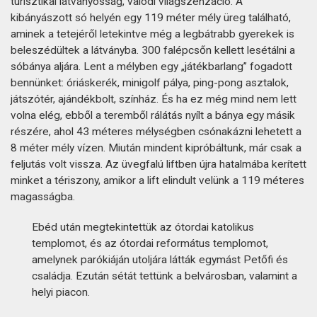
turisztikai látványosság, valódi világszenzáció. A
kibányászott só helyén egy 119 méter mély üreg található,
aminek a tetejéről letekintve még a legbátrabb gyerekek is
beleszédültek a látványba. 300 falépcsőn kellett lesétálni a
sóbánya aljára. Lent a mélyben egy „játékbarlang” fogadott
bennünket: óriáskerék, minigolf pálya, ping-pong asztalok,
játszótér, ajándékbolt, színház. És ha ez még mind nem lett
volna elég, ebből a teremből rálátás nyílt a bánya egy másik
részére, ahol 43 méteres mélységben csónakázni lehetett a
8 méter mély vízen. Miután mindent kipróbáltunk, már csak a
feljutás volt vissza. Az üvegfalú liftben újra hatalmába kerített
minket a tériszony, amikor a lift elindult velünk a 119 méteres
magasságba.
Ebéd után megtekintettük az ótordai katolikus
templomot, és az ótordai református templomot,
amelynek parókiáján utoljára látták egymást Petőfi és
családja. Ezután sétát tettünk a belvárosban, valamint a
helyi piacon.