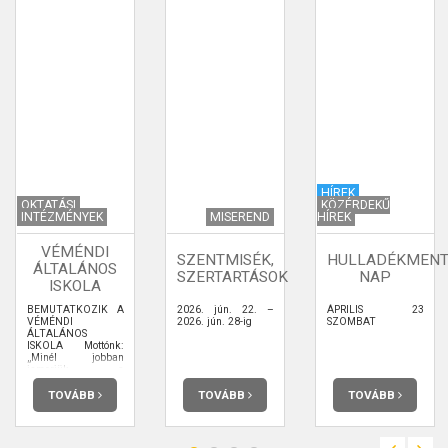
HÍREK
OKTATÁSI
KÖZÉRDEKŰ
INTÉZMÉNYEK
MISEREND
HÍREK
VÉMÉNDI
SZENTMISÉK,
HULLADÉKMENT
ÁLTALÁNOS
SZERTARTÁSOK
NAP
ISKOLA
BEMUTATKOZIK A
2026. jún. 22. –
ÁPRILIS 23
VÉMÉNDI
2026. jún. 28-ig
SZOMBAT
ÁLTALÁNOS
ISKOLA Mottónk:
„Minél jobban
ismerjük a
gyermeket, annál
jobban megértjük,
TOVÁBB
TOVÁBB
TOVÁBB
minél jobban
megértjük, annál
jobban szeretjük, s
így annál