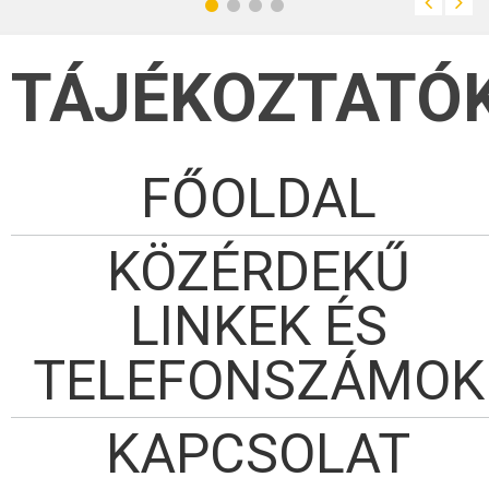
hatékonyabban
tudjuk nevelni.”
(Nagy László)
TÁJÉKOZTATÓ
FŐOLDAL
KÖZÉRDEKŰ
LINKEK ÉS
TELEFONSZÁMOK
KAPCSOLAT