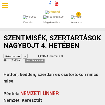
0
SZÁLLÁSOK
Keresés
Megközelítés
Kosaram
BEJEGYZÉSEK
SZENTMISÉK, SZERTARTÁSOK
ÁLTALÁNOS SZERZŐDÉSI FELTÉTELEK
NAGYBÖJT 4. HETÉBEN
KINCSES BARANYA VÉMÉND
2024. március 8.
ÖSSZES CIKK
Cikkek
Helyi Rendeletek
KAPCSOLAT
Hétfőn, kedden, szerdán és csütörtökön nincs
mise.
NEMZETI ÜNNEP.
Péntek:
Nemzeti Keresztút