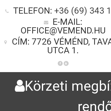
TELEFON:
+36 (69) 343 
E-MAIL:
OFFICE@VEMEND.HU
CÍM: 7726 VÉMÉND, TAV
UTCA 1.
Körzeti megbíz
rendő