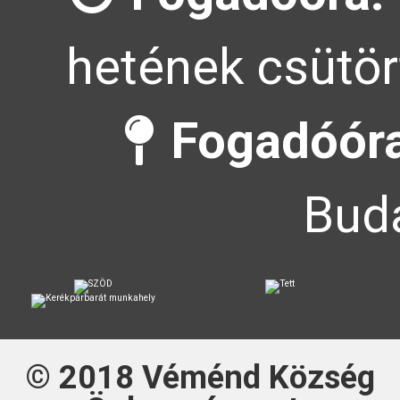
hetének csütör
Fogadóóra
Buda
© 2018
Véménd Község