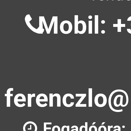
Mobil: +
ferenczlo@
Fogadóóra: