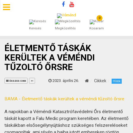
0
SZÁLLÁSOK
Keresés
Megközelítés
Kosaram
BEJEGYZÉSEK
ÉLETMENTŐ TÁSKÁK
ÁLTALÁNOS SZERZŐDÉSI FELTÉTELEK
KERÜLTEK A VÉMÉNDI
TŰZOLTÓ ŐRSRE
KINCSES BARANYA VÉMÉND
2023. április 26.
Cikkek
KAPCSOLAT
Hírek
ÖSSZES CIKK
BAMA - Életmentő táskák kerültek a véméndi tűzoltó őrsre
A napokban a Véméndi Katasztrófavédelmi Őrs életmentő
táskát kapott a Falu Medic program keretében. Az életmentő
táskákban elsősegélynyújtáshoz szükséges felszereléseket
csomagoltak, ami révén a bajba jutott embereken rögtön