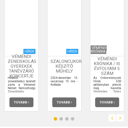
VÉMÉNDI
HÍREK
HÍREK
KRÓNIKA
VÉMÉNDI
VÉMÉNDI
ZENEISKOLÁS
SZALONCUKOR
KRÓNIKA / III.
GYEREKEK
KÉSZÍTŐ
ÉVFOLYAM 5.
TANÉVZÁRÓ
MŰHELY
SZÁM
KONCERTJE
Hetedik
2024.december 15.
Az Önkormányzati
zeneoktatási tanévét
vasárnap 15 óra -
Hírek 500
zárta a Véméndi
Kottatár
példányban jelenik
Német Nemzetiségi
meg havonta
Zeneoktatás
Véménden. Teljes
terjedelmében
elolvashatja.
TOVÁBB
TOVÁBB
TOVÁBB