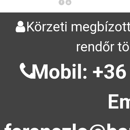
Körzeti megbízott
rendőr tö
Mobil: +36
Em