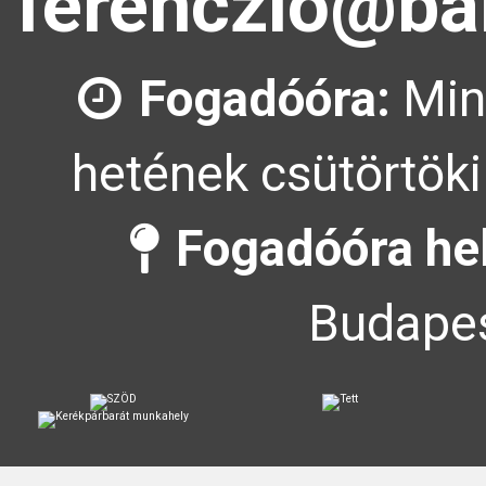
ferenczlo@ba
Fogadóóra:
Min
hetének csütörtöki
Fogadóóra he
Budapes