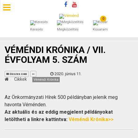
0
SZÁLLÁSOK
Keresés
Megközelítés
Kosaram
BEJEGYZÉSEK
VÉMÉNDI KRÓNIKA / VII.
ÁLTALÁNOS SZERZŐDÉSI FELTÉTELEK
ÉVFOLYAM 5. SZÁM
KINCSES BARANYA VÉMÉND
2020. június 11.
ÖSSZES CIKK
Cikkek
Véméndi Krónika
KAPCSOLAT
Az Önkormányzati Hírek 500 példányban jelenik meg
havonta Véménden.
Az aktuális és az eddig megjelent példányokat
letöltheti a linkre kattintva:
Véméndi Krónika>>