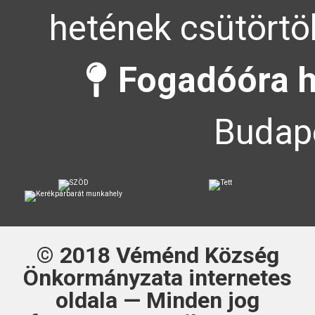
hetének csütörtök
Fogadóóra h
Budape
© 2018
Véménd Község
Önkormányzata
internetes
oldala — Minden jog