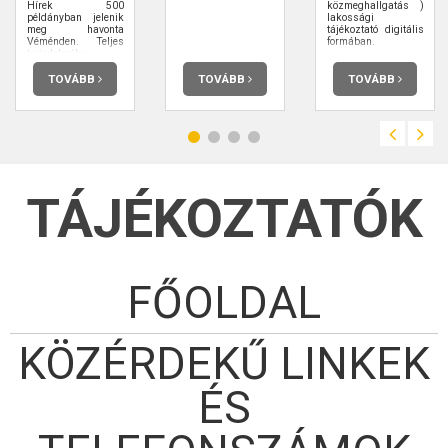
Hírek 500
közmeghallgatás )
példányban jelenik
lakossági
meg havonta
tájékoztató digitális
Véménden. Teljes
formában.
terjedelmében
elolvashatja.
TOVÁBB
TOVÁBB
TOVÁBB
TÁJÉKOZTATÓK
FŐOLDAL
KÖZÉRDEKŰ LINKEK
ÉS