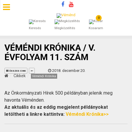
0
SZÁLLÁSOK
Keresés
Megközelítés
Kosaram
BEJEGYZÉSEK
VÉMÉNDI KRÓNIKA / V.
ÁLTALÁNOS SZERZŐDÉSI FELTÉTELEK
ÉVFOLYAM 11. SZÁM
KINCSES BARANYA VÉMÉND
2018. december 20.
ÖSSZES CIKK
Cikkek
Véméndi Krónika
KAPCSOLAT
Az Önkormányzati Hírek 500 példányban jelenik meg
havonta Véménden.
Az aktuális és az eddig megjelent példányokat
letöltheti a linkre kattintva:
Véméndi Krónika>>