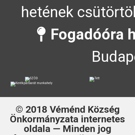
hetének csütörtök
Fogadóóra h
Budape
© 2018
Véménd Község
Önkormányzata
internetes
oldala — Minden jog