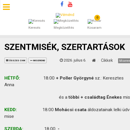
0
SZÁLLÁSOK
Keresés
Megközelítés
Kosaram
BEJEGYZÉSEK
SZENTMISÉK, SZERTARTÁSOK
ÁLTALÁNOS SZERZŐDÉSI FELTÉTELEK
2026. julius 6.
Cikkek
Misere
ÖSSZES CIKK
MISEREND
KINCSES BARANYA VÉMÉND
HÉTFŐ:
18:00
+ Poller Györgyné
sz.: Keresztes
KAPCSOLAT
Anna
és a
többi + családtag Énekes
mi
KEDD:
18:00
Mohácsi csata
áldozatainak lelki üdv
mise
SZERDA:
18:00
-