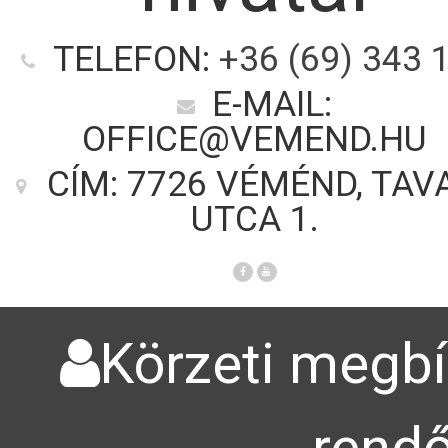
TELEFON:
+36 (69) 343 
E-MAIL:
OFFICE@VEMEND.HU
CÍM: 7726 VÉMÉND, TAV
UTCA 1.
Körzeti megbí