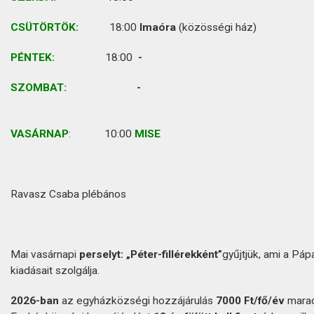
CSÜTÖRTÖK:
18:00
Imaóra
(közösségi ház)
PÉNTEK:
18:00
-
SZOMBAT:
-
VASÁRNAP
:
10:00
MISE
Ravasz Csaba plébános
Mai vasárnapi
perselyt: „Péter-fillérekként”
gyűjtjük, ami a Pápa
kiadásait szolgálja.
2026-ban
az egyházközségi hozzájárulás
7000 Ft/fő/év
marad