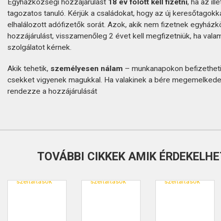
Egyházközségi hozzájárulást
18 év fölött kell fizetni
, ha az il
tagozatos tanuló. Kérjük a családokat, hogy az új keresőtagokka
elhalálozott adófizetők sorát. Azok, akik nem fizetnek egyház
hozzájárulást, visszamenőleg 2 évet kell megfizetniük, ha vala
szolgálatot kérnek.
Akik tehetik,
személyesen nálam
– munkanapokon befizetheti
csekket vigyenek magukkal. Ha valakinek a bére megemelkedet
rendezze a hozzájárulását
TOVÁBBI CIKKEK AMIK ÉRDEKELHE