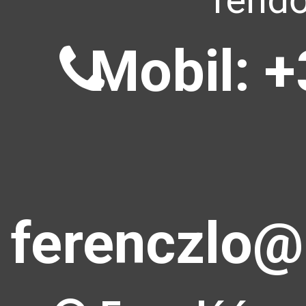
rendő
Mobil: +
ferenczlo@