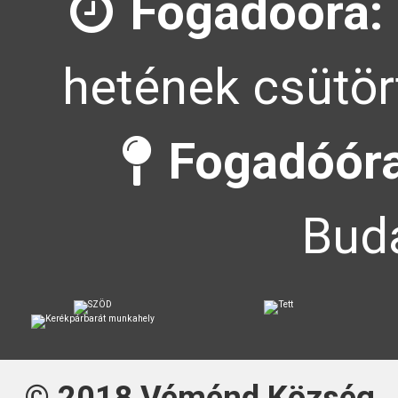
Fogadóóra:
hetének csütör
Fogadóóra
Buda
© 2018
Véménd Község