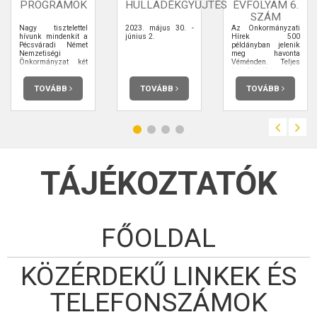
PROGRAMOK
HULLADÉKGYŰJTÉS
ÉVFOLYAM 6.
SZÁM
Nagy tisztelettel
2023. május 30. -
Az Önkormányzati
hívunk mindenkit a
június 2.
Hírek 500
Pécsváradi Német
példányban jelenik
Nemzetiségi
meg havonta
Önkormányzat két
Véménden. Teljes
januári
terjedelmében
rendezvényére.
elolvashatja.
TOVÁBB
TOVÁBB
TOVÁBB
TÁJÉKOZTATÓK
FŐOLDAL
KÖZÉRDEKŰ LINKEK ÉS
TELEFONSZÁMOK