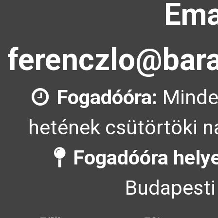
Ema
ferenczlo@bara
Fogadóóra:
Minde
hetének csütörtöki n
Fogadóóra helye
Budapesti