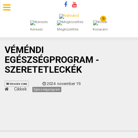
0
SZÁLLÁSOK
Keresés
Megközelítés
Kosaram
BEJEGYZÉSEK
VÉMÉNDI
ÁLTALÁNOS SZERZŐDÉSI FELTÉTELEK
EGÉSZSÉGPROGRAM -
SZERETETLECKÉK
KINCSES BARANYA VÉMÉND
2024. november 19.
KAPCSOLAT
ÖSSZES CIKK
Cikkek
Egészségprogram