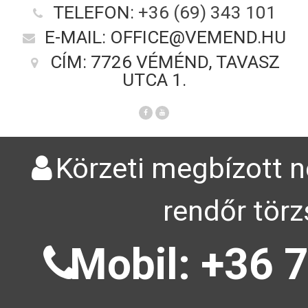
TELEFON:
+36 (69) 343 101
E-MAIL: OFFICE@VEMEND.HU
CÍM: 7726 VÉMÉND, TAVASZ
UTCA 1.
Körzeti megbízott n
rendőr törz
Mobil: +36 