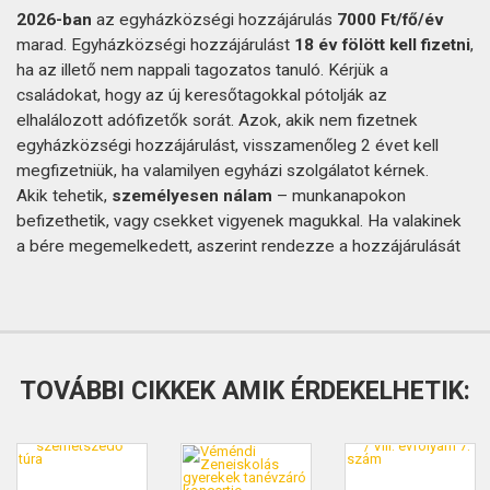
2026-ban
az egyházközségi hozzájárulás
7000 Ft/fő/év
marad. Egyházközségi hozzájárulást
18 év fölött kell fizetni
,
ha az illető nem nappali tagozatos tanuló. Kérjük a
családokat, hogy az új keresőtagokkal pótolják az
elhalálozott adófizetők sorát. Azok, akik nem fizetnek
egyházközségi hozzájárulást, visszamenőleg 2 évet kell
megfizetniük, ha valamilyen egyházi szolgálatot kérnek.
Akik tehetik,
személyesen nálam
– munkanapokon
befizethetik, vagy csekket vigyenek magukkal. Ha valakinek
a bére megemelkedett, aszerint rendezze a hozzájárulását
TOVÁBBI CIKKEK AMIK ÉRDEKELHETIK: