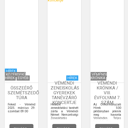
HÍREK
KÖZÉRDEKŰ
VÉMÉNDI
HÍREK
EGYÉB
HÍREK
KRÓNIKA
VÉMÉNDI
VÉMÉNDI
ÖSSZEÉRŐ
ZENEISKOLÁS
KRÓNIKA /
SZEMÉTSZEDŐ
GYEREKEK
VIII.
TÚRA
TANÉVZÁRÓ
ÉVFOLYAM 7.
KONCERTJE
SZÁM
Feked - Véménd
Hetedik
Az Önkormányzati
2025. március 29.
zeneoktatási tanévét
Hírek 500
szombat 09:00
zárta a Véméndi
példányban jelenik
Német Nemzetiségi
meg havonta
Zeneoktatás
Véménden. Teljes
terjedelmében
elolvashatja.