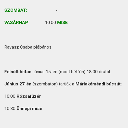
SZOMBAT:
-
VASÁRNAP
:
10:00
MISE
Ravasz Csaba plébános
Felnőtt hittan:
június 15-én (most hétfőn) 18:00 órától.
Június 27-én
(szombaton) tartják a
Máriakéméndi búcsút:
10:00
Rózsafüzér
10:30
Ünnepi mise