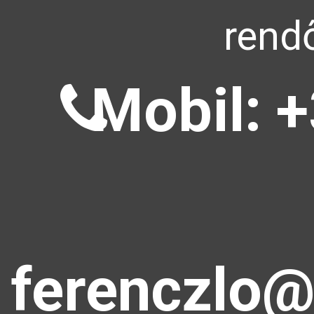
rendő
Mobil: +
ferenczlo@