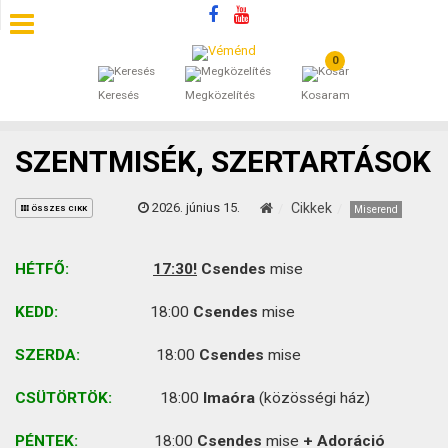
0
SZÁLLÁSOK
Keresés
Megközelítés
Kosaram
BEJEGYZÉSEK
SZENTMISÉK, SZERTARTÁSOK
ÁLTALÁNOS SZERZŐDÉSI FELTÉTELEK
2026. június 15.
Cikkek
Miserend
ÖSSZES CIKK
KINCSES BARANYA VÉMÉND
HÉTFŐ:
17:30!
Csendes
mise
KAPCSOLAT
KEDD:
18:00
Csendes
mise
SZERDA:
18:00
Csendes
mise
CSÜTÖRTÖK:
18:00
Imaóra
(közösségi ház)
PÉNTEK:
18:00
Csendes
mise
+ Adoráció