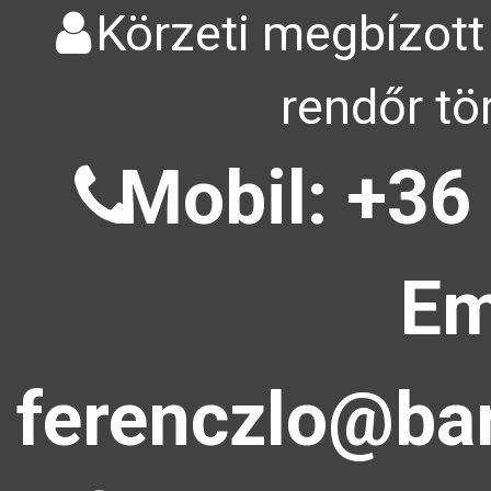
Körzeti megbízott
rendőr tö
Mobil: +36
Em
ferenczlo@bar