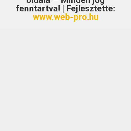
oldala — Minden jog
fenntartva! | Fejlesztette:
www.web-pro.hu