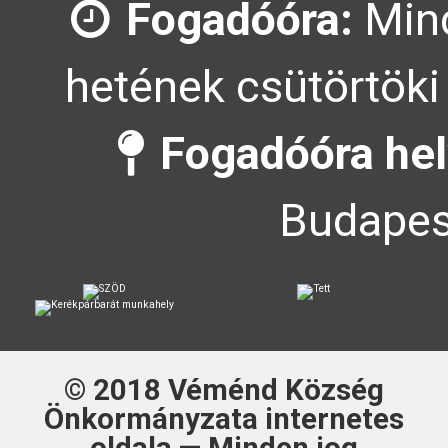
Fogadóóra:
Mind
hetének csütörtöki
Fogadóóra hel
Budapes
© 2018
Véménd Község
Önkormányzata
internetes