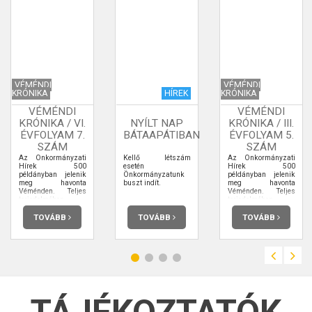
VÉMÉNDI
VÉMÉNDI
KRÓNIKA
HÍREK
KRÓNIKA
VÉMÉNDI
VÉMÉNDI
KRÓNIKA / VI.
NYÍLT NAP
KRÓNIKA / III.
ÉVFOLYAM 7.
BÁTAAPÁTIBAN
ÉVFOLYAM 5.
SZÁM
SZÁM
Az Önkormányzati
Kellő létszám
Az Önkormányzati
Hírek 500
esetén
Hírek 500
példányban jelenik
Önkormányzatunk
példányban jelenik
meg havonta
buszt indít.
meg havonta
Véménden. Teljes
Véménden. Teljes
terjedelmében
terjedelmében
elolvashatja.
elolvashatja.
TOVÁBB
TOVÁBB
TOVÁBB