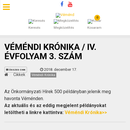
0
SZÁLLÁSOK
Keresés
Megközelítés
Kosaram
BEJEGYZÉSEK
VÉMÉNDI KRÓNIKA / IV.
ÁLTALÁNOS SZERZŐDÉSI FELTÉTELEK
ÉVFOLYAM 3. SZÁM
KINCSES BARANYA VÉMÉND
2018. december 17.
ÖSSZES CIKK
Cikkek
Véméndi Krónika
KAPCSOLAT
Az Önkormányzati Hírek 500 példányban jelenik meg
havonta Véménden.
Az aktuális és az eddig megjelent példányokat
letöltheti a linkre kattintva:
Véméndi Krónika>>