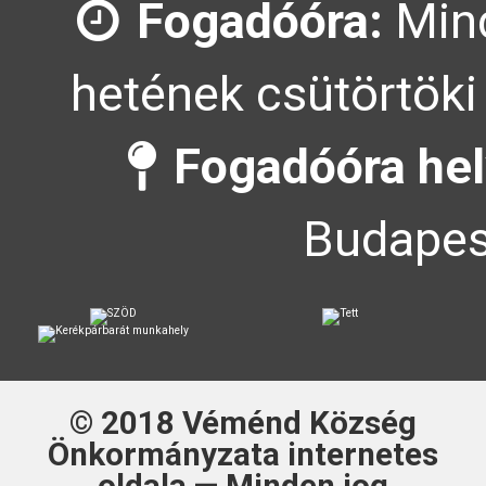
Fogadóóra:
Mind
hetének csütörtöki
Fogadóóra hel
Budapes
© 2018
Véménd Község
Önkormányzata
internetes