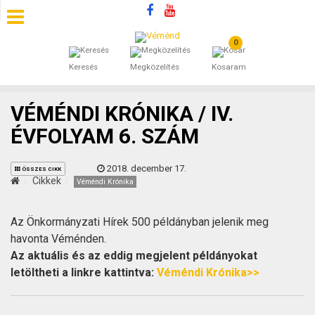
0
SZÁLLÁSOK
Keresés
Megközelítés
Kosaram
BEJEGYZÉSEK
VÉMÉNDI KRÓNIKA / IV.
ÁLTALÁNOS SZERZŐDÉSI FELTÉTELEK
ÉVFOLYAM 6. SZÁM
KINCSES BARANYA VÉMÉND
2018. december 17.
ÖSSZES CIKK
Cikkek
Véméndi Krónika
KAPCSOLAT
Az Önkormányzati Hírek 500 példányban jelenik meg
havonta Véménden.
Az aktuális és az eddig megjelent példányokat
letöltheti a linkre kattintva:
Véméndi Krónika>>