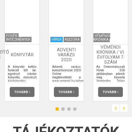
EGYÉB
VÉMÉNDI
INTÉZMÉNYEK
HÍREK
KULTÚRA
KRÓNIKA
VÉMÉNDI
ADVENTI
ZÍTŐ
KRÓNIKA / VI.
KÖNYVTÁR
VARÁZS
S
ÉVFOLYAM 7.
2020
SZÁM
A könyvtár kettős
Adventi varázs
Az Önkormányzati
funkciót tölt be:
koncertsorozat 2020
Hírek 500
egyrészt iskolai
Online
példányban jelenik
könyvtár, másrészt
megtekinthető a
meg havonta
közkönyvtári,
www.vemend.hu/advent2020
Véménden. Teljes
közművelődési
weboldalon. A
terjedelmében
feladatokat lát el.
harmadik rész
elolvashatja.
Gyűjteményünk úgy
premierje:
TOVÁBB
TOVÁBB
TOVÁBB
alakítjuk, hogy
2020.12.20. 17:00
mindkét funkciónak
eleget tegyen. Arra
törekszünk, hogy
mint általános
gyűjtőkörű
nyilvános könyvtár a
lakosság számára
tudjon
szolgáltatásokat
nyújtani és, mint