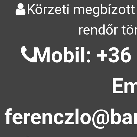
Körzeti megbízott
rendőr tö
Mobil: +36
Em
ferenczlo@bar