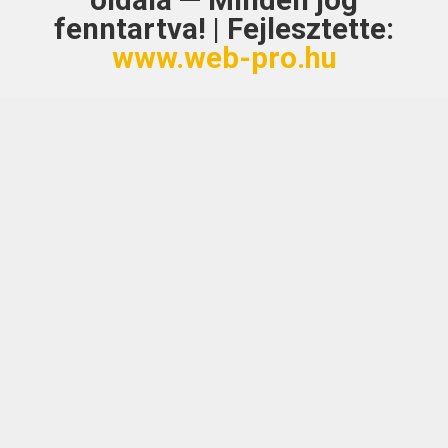
oldala — Minden jog
fenntartva! | Fejlesztette:
www.web-pro.hu