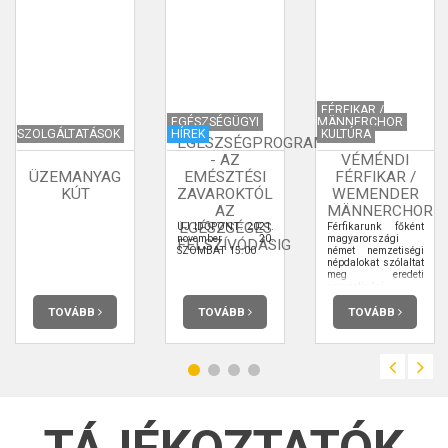
FÉRFIKAR /
EGÉSZSÉGÜGYI
MÄNNERCHOR
VÉMÉNDI
SZOLGÁLTATÁSOK
HÍREK
KULTÚRA
EGÉSZSÉGPROGRAM
- AZ
VÉMÉNDI
ÜZEMANYAG
EMÉSZTÉSI
FÉRFIKAR /
KÚT
ZAVAROKTÓL
WEMENDER
AZ
MÄNNERCHOR
EGÉSZSÉGES
ÚJ IDŐPONT: 2021.
Férfikarunk főként
november 20.
magyarországi
FELSZÍVÓDÁSIG
SZOMBAT 15:00
német nemzetiségi
népdalokat szólaltat
meg eredeti
nemzetiségi
viseletben többnyire
hangszeres
TOVÁBB
TOVÁBB
TOVÁBB
kísérettel.