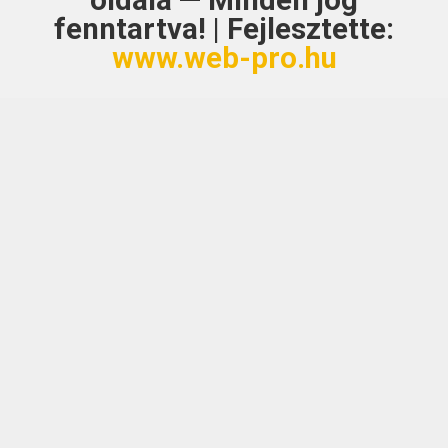
oldala — Minden jog
fenntartva! | Fejlesztette:
www.web-pro.hu