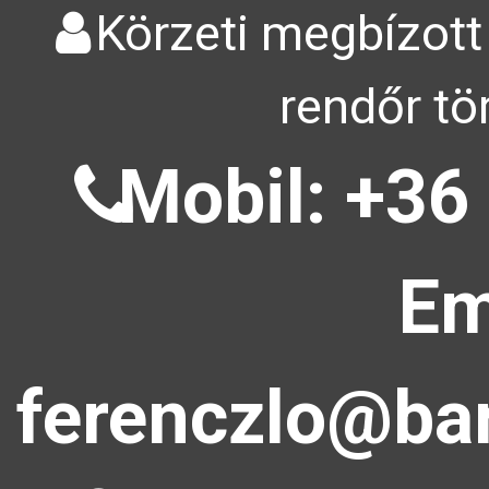
Körzeti megbízott
rendőr tö
Mobil: +36
Em
ferenczlo@bar