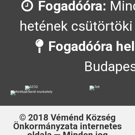
Fogadóóra:
Mind
hetének csütörtöki
Fogadóóra hel
Budapes
© 2018
Véménd Község
Önkormányzata
internetes