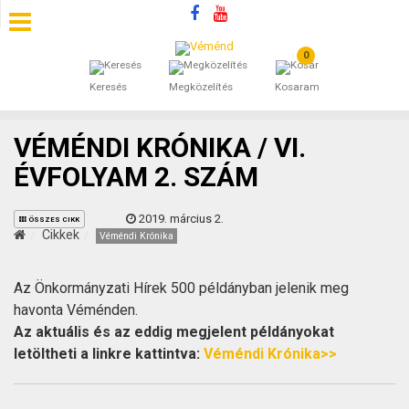
0
SZÁLLÁSOK
Keresés
Megközelítés
Kosaram
BEJEGYZÉSEK
VÉMÉNDI KRÓNIKA / VI.
ÁLTALÁNOS SZERZŐDÉSI FELTÉTELEK
ÉVFOLYAM 2. SZÁM
KINCSES BARANYA VÉMÉND
2019. március 2.
ÖSSZES CIKK
Cikkek
Véméndi Krónika
KAPCSOLAT
Az Önkormányzati Hírek 500 példányban jelenik meg
havonta Véménden.
Az aktuális és az eddig megjelent példányokat
letöltheti a linkre kattintva:
Véméndi Krónika>>