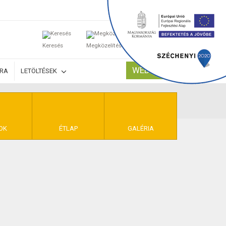
0
Keresés
Megközelítés
Kosaram
WEBSHOP
ÚRA
LETÖLTÉSEK
TELEK
OK
ÉTLAP
GALÉRIA