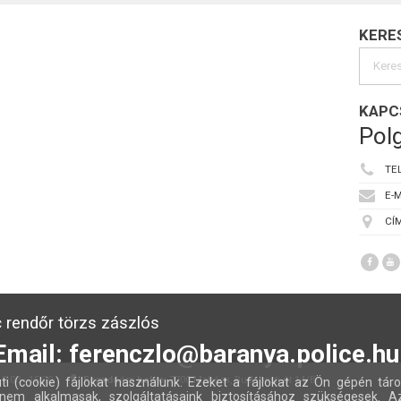
KERE
KAPC
Polg
TE
E-M
CÍM
 rendőr törzs zászlós
Email: ferenczlo@baranya.police.hu
:00 - 15:00
Fogadóóra helye:
7700 Mohács, Budapesti út 14/B
ti (cookie) fájlokat használunk. Ezeket a fájlokat az Ön gépén táro
nem alkalmasak, szolgáltatásaink biztosításához szükségesek. A