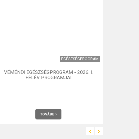
EGÉSZSÉGPROGRAM
VÉMÉNDI EGÉSZSÉGPROGRAM - 2026. I.
FÉLÉV PROGRAMJAI
Véménden a Do
forrás. Téglábó
forrás vize eg
vályúról kapta
bővizű, vízhoza
TOVÁBB