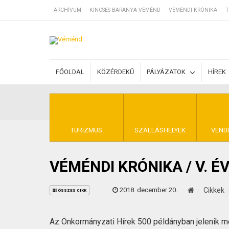
ARCHÍVUM
KINCSES BARANYA VÉMÉND
VÉMÉNDI KRÓNIKA
T
SZÁLLÁSOK
FŐOLDAL
KÖZÉRDEKŰ
PÁLYÁZATOK
HÍREK
BEJEGYZÉSEK
ÁLTALÁNOS SZ
TURIZMUS
SZÁLLÁSHELYEK
VEND
VÉMÉNDI KRÓNIKA / V. É
KINCSES BARA
2018. december 20.
Cikkek
ÖSSZES CIKK
Az Önkormányzati Hírek 500 példányban jelenik 