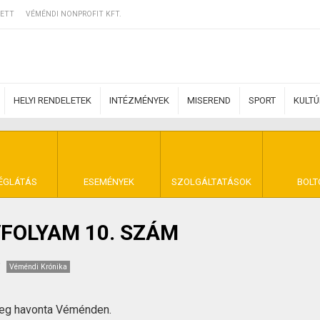
ETT
VÉMÉNDI NONPROFIT KFT.
HELYI RENDELETEK
INTÉZMÉNYEK
MISEREND
SPORT
KULT
ERZŐDÉSI FELTÉ
ÉGLÁTÁS
ESEMÉNYEK
SZOLGÁLTATÁSOK
BOLT
VFOLYAM 10. SZÁM
NYA VÉMÉND
Véméndi Krónika
meg havonta Véménden.