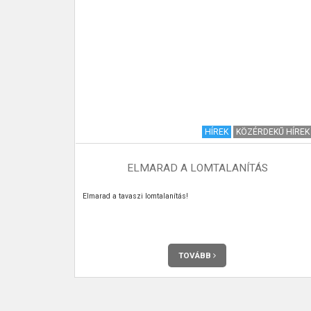
TURIZMUS
HÍREK
KÖZÉRDEKŰ HÍREK
ELMARAD A LOMTALANÍTÁS
llett fakad a
Elmarad a tavaszi lomtalanítás!
csőből folyik a
s mellett lévő
 forrás nagyon
TOVÁBB