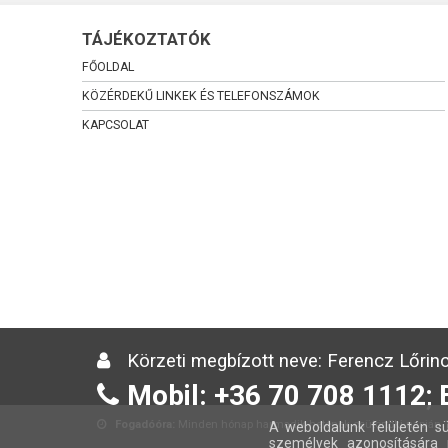
TÁJÉKOZTATÓK
FŐOLDAL
KÖZÉRDEKŰ LINKEK ÉS TELEFONSZÁMOK
KAPCSOLAT
Körzeti megbízott neve: Ferencz Lőrinc
Mobil: +36 70 708 1112; 
Fogadóóra:
Minden hónap harmadik hetének csütörtöki napján 13
A weboldalunk felületén sü
személyek azonosítására 