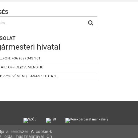
SÉS
SOLAT
ármesteri hivatal
LEFON:
+36 (69) 343 101
AIL: OFFICE@VEMEND.HU
: 7726 VÉMÉND, TAVASZ UTCA 1.
lja a rendszer. A cookie-k
z oldal használatával Ön