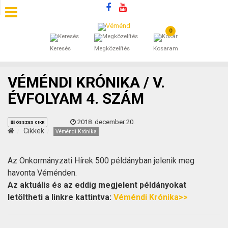
0
SZÁLLÁSOK
Keresés
Megközelítés
Kosaram
BEJEGYZÉSEK
VÉMÉNDI KRÓNIKA / V.
ÁLTALÁNOS SZERZŐDÉSI FELTÉTELEK
ÉVFOLYAM 4. SZÁM
KINCSES BARANYA VÉMÉND
2018. december 20.
ÖSSZES CIKK
Cikkek
Véméndi Krónika
KAPCSOLAT
Az Önkormányzati Hírek 500 példányban jelenik meg
havonta Véménden.
Az aktuális és az eddig megjelent példányokat
letöltheti a linkre kattintva:
Véméndi Krónika>>