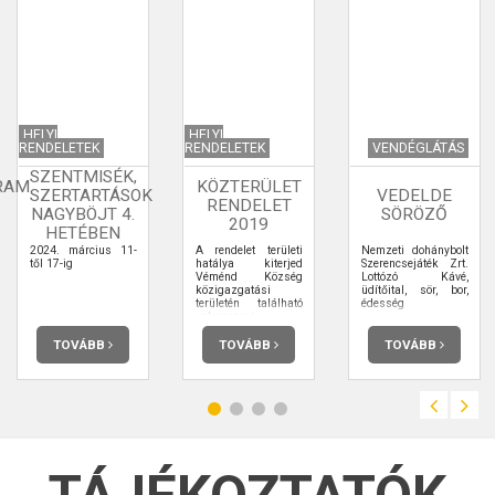
HELYI
HELYI
RENDELETEK
RENDELETEK
VENDÉGLÁTÁS
SZENTMISÉK,
RAM
KÖZTERÜLET
SZERTARTÁSOK
VEDELDE
RENDELET
NAGYBÖJT 4.
SÖRÖZŐ
2019
HETÉBEN
2024. március 11-
A rendelet területi
Nemzeti dohánybolt
től 17-ig
hatálya kiterjed
Szerencsejáték Zrt.
Véménd Község
Lottózó Kávé,
közigazgatási
üdítőital, sör, bor,
területén található
édesség
valamennyi
közterületre,
valamint a
TOVÁBB
TOVÁBB
TOVÁBB
magántulajdonú
ingatlanoknak- az
erről szóló külön
szerződés keretei
között- a
közhasználat
céljára átadott
területrészére (a
továbbiakban
együtt: közterület).