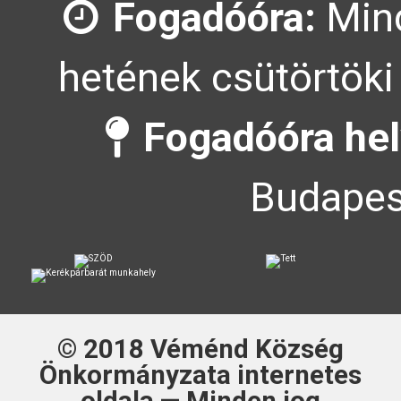
Fogadóóra:
Mind
hetének csütörtöki
Fogadóóra hel
Budapes
© 2018
Véménd Község
Önkormányzata
internetes