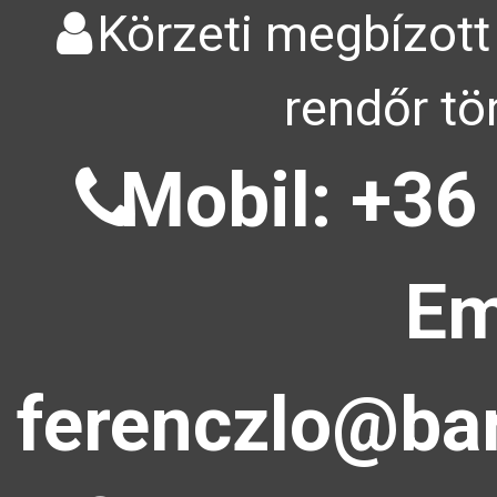
Körzeti megbízott
rendőr tö
Mobil: +36
Em
ferenczlo@bar